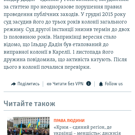
за статтею про неодноразове порушення правил
проведення публічних заходів. У грудні 2015 року
суд засудив його до трьох років колонії загального
режиму. Суд другої інстанції знизив термін до двох
із половиною років. Наприкінці вересня стало
відомо, що Ільдар Дадін був етапований до
виправної колонії в Карелії. 1 листопада його
дружина повідомила, що активіста катують. Після
цього в колонії почалися перевірки.
Поділитись
Читати без VPN
Follow us
Читайте також
ПРАВА ЛЮДИНИ
«Крим – єдиний регіон, де
українці – меншість»: дискусія