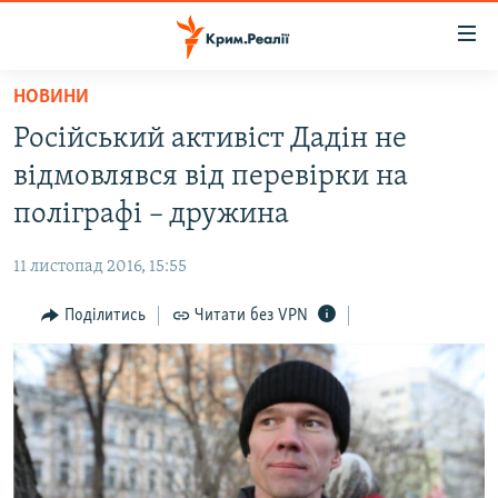
Доступність
посилання
Перейти
НОВИНИ
до
НОВИНИ
Російський активіст Дадін не
основного
ВОДА.КРИМ
матеріалу
відмовлявся від перевірки на
ВІДЕО ТА ФОТО
Перейти
поліграфі – дружина
до
ПОЛІТИКА
основної
11 листопад 2016, 15:55
БЛОГИ
навігації
Перейти
Поділитись
Читати без VPN
ПОГЛЯД
до
ІНТЕРВ'Ю
пошуку
ВСЕ ЗА ДЕНЬ
СПЕЦПРОЕКТИ
ЯК ОБІЙТИ БЛОКУВАННЯ
ДЕПОРТАЦІЯ