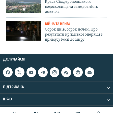
Краса Сімферопольського
водосховища та занедбаність
довкола
ВІЙНА ТА КРИМ
Сорок днів, сорок ночей. Про
результати кримської операції з
примусу Росії до миру
ДОЛУЧАЙСЯ!
ПІДТРИМКА
ІНФО
© Крим.Реалії, 2026 | Усі права застережено.