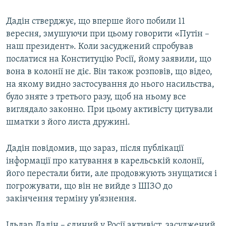
Дадін стверджує, що вперше його побили 11
вересня, змушуючи при цьому говорити «Путін –
наш президент». Коли засуджений спробував
послатися на Конституцію Росії, йому заявили, що
вона в колонії не діє. Він також розповів, що відео,
на якому видно застосування до нього насильства,
було зняте з третього разу, щоб на ньому все
виглядало законно. При цьому активісту цитували
шматки з його листа дружині.
Дадін повідомив, що зараз, після публікації
інформації про катування в карельській колонії,
його перестали бити, але продовжують знущатися і
погрожувати, що він не вийде з ШІЗО до
закінчення терміну ув’язнення.
Ільдар Дадін – єдиний у Росії активіст, засуджений