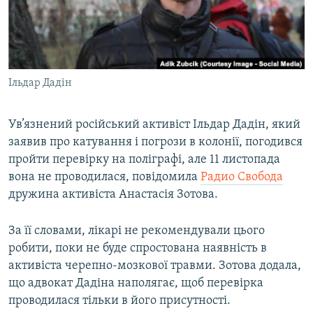
ВІДЕОУРОКИ «ELIFBE»
Русский
СВІДЧЕННЯ ОКУПАЦІЇ
Qırımtatar
УКРАЇНСЬКА ПРОБЛЕМА КРИМУ
Ільдар Дадін
ДОЛУЧАЙСЯ!
ІНФОГРАФІКА
Ув’язнений російський активіст Ільдар Дадін, який
заявив про катування і погрози в колонії, погодився
Усі сайти RFE/RL
пройти перевірку на поліграфі, але 11 листопада
вона не проводилася, повідомила
Радио Свобода
дружина активіста Анастасія Зотова.
За її словами, лікарі не рекомендували цього
робити, поки не буде спростована наявність в
активіста черепно-мозкової травми. Зотова додала,
що адвокат Дадіна наполягає, щоб перевірка
проводилася тільки в його присутності.