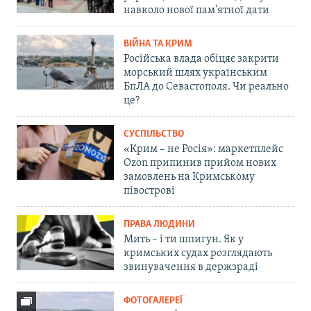
навколо нової пам'ятної дати
ВІЙНА ТА КРИМ
Російська влада обіцяє закрити
морський шлях українським
БпЛА до Севастополя. Чи реально
це?
СУСПІЛЬСТВО
«Крим – не Росія»: маркетплейс
Ozon припинив прийом нових
замовлень на Кримському
півострові
ПРАВА ЛЮДИНИ
Мить – і ти шпигун. Як у
кримських судах розглядають
звинувачення в держзраді
ФОТОГАЛЕРЕЇ