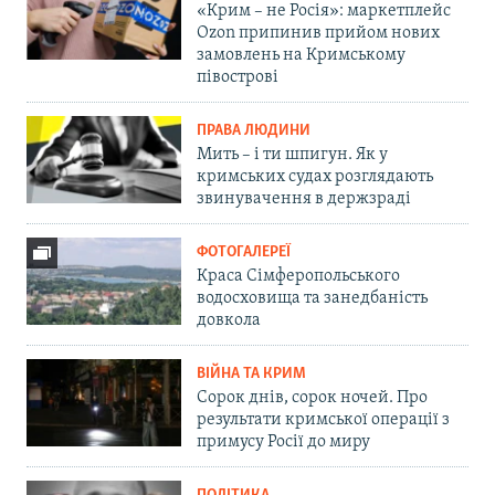
«Крим – не Росія»: маркетплейс
Ozon припинив прийом нових
замовлень на Кримському
півострові
ПРАВА ЛЮДИНИ
Мить – і ти шпигун. Як у
кримських судах розглядають
звинувачення в держзраді
ФОТОГАЛЕРЕЇ
Краса Сімферопольського
водосховища та занедбаність
довкола
ВІЙНА ТА КРИМ
Сорок днів, сорок ночей. Про
результати кримської операції з
примусу Росії до миру