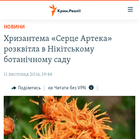
Доступність
посилання
Перейти
НОВИНИ
до
НОВИНИ
Хризантема «Серце Артека»
основного
ВОДА.КРИМ
матеріалу
розквітла в Нікітському
ВІДЕО ТА ФОТО
Перейти
ботанічному саду
до
ПОЛІТИКА
основної
11 листопад 2016, 19:44
БЛОГИ
навігації
Перейти
Поділитись
Читати без VPN
ПОГЛЯД
до
ІНТЕРВ'Ю
пошуку
ВСЕ ЗА ДЕНЬ
СПЕЦПРОЕКТИ
ЯК ОБІЙТИ БЛОКУВАННЯ
ДЕПОРТАЦІЯ