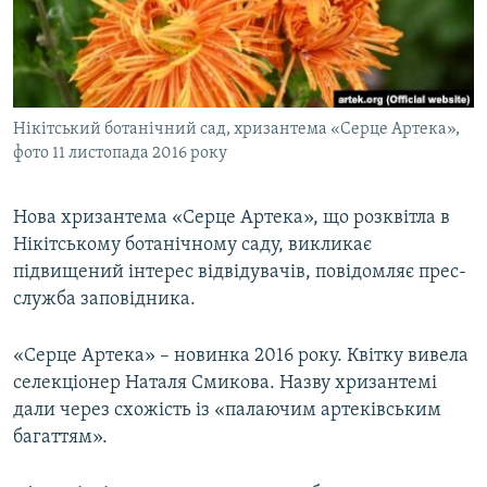
ВІДЕОУРОКИ «ELIFBE»
Русский
СВІДЧЕННЯ ОКУПАЦІЇ
Qırımtatar
УКРАЇНСЬКА ПРОБЛЕМА КРИМУ
Нікітський ботанічний сад, хризантема «Серце Артека»,
ДОЛУЧАЙСЯ!
ІНФОГРАФІКА
фото 11 листопада 2016 року
Нова хризантема «Серце Артека», що розквітла в
Усі сайти RFE/RL
Нікітському ботанічному саду, викликає
підвищений інтерес відвідувачів, повідомляє прес-
служба заповідника.
«Серце Артека» – новинка 2016 року. Квітку вивела
селекціонер Наталя Смикова. Назву хризантемі
дали через схожість із «палаючим артеківським
багаттям».