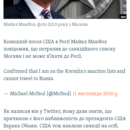
ВІДЕОУРОКИ «ELIFBE»
Русский
СВІДЧЕННЯ ОКУПАЦІЇ
Qırımtatar
Майкл МакФол, фото 2013 року з Москви
УКРАЇНСЬКА ПРОБЛЕМА КРИМУ
ДОЛУЧАЙСЯ!
ІНФОГРАФІКА
Колишній посол США в Росії Майкл МакФол
повідомив, що потрапив до санкційного списку
Москви і не може в’їхати до Росії.
Усі сайти RFE/RL
Confirmed that I am on the Kremlin's sanction lists and
cannot travel to Russia.
— Michael McFaul (@McFaul)
11 листопада 2016 р.
Як написав він у Twitter, йому дали знати, що
причиною є його наближеність до президента США
Барака Обами. США теж наклали санкції на осіб,