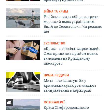
ВІЙНА ТА КРИМ
Російська влада обіцяє закрити
морський шлях українським
БпЛА до Севастополя. Чи реально
це?
СУСПІЛЬСТВО
«Крим – не Росія»: маркетплейс
Ozon припинив прийом нових
замовлень на Кримському
півострові
ПРАВА ЛЮДИНИ
Мить – і ти шпигун. Як у
кримських судах розглядають
звинувачення в держзраді
ФОТОГАЛЕРЕЇ
Краса Сімферопольського