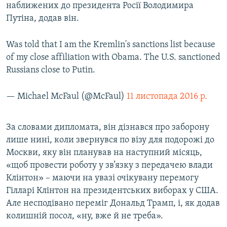
наближених до президента Росії Володимира
Путіна, додав він.
Was told that I am the Kremlin's sanctions list because
of my close affiliation with Obama. The U.S. sanctioned
Russians close to Putin.
— Michael McFaul (@McFaul)
11 листопада 2016 р.
За словами дипломата, він дізнався про заборону
лише нині, коли звернувся по візу для подорожі до
Москви, яку він планував на наступний місяць,
«щоб провести роботу у зв’язку з передачею влади
Клінтон» – маючи на увазі очікувану перемогу
Гілларі Клінтон на президентських виборах у США.
Але несподівано переміг Дональд Трамп, і, як додав
колишній посол, «ну, вже й не треба».