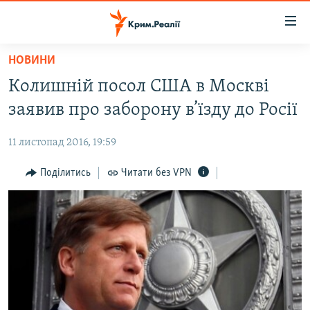
Доступність
посилання
Перейти
НОВИНИ
до
НОВИНИ
Колишній посол США в Москві
основного
ВОДА.КРИМ
матеріалу
заявив про заборону в’їзду до Росії
ВІДЕО ТА ФОТО
Перейти
до
11 листопад 2016, 19:59
ПОЛІТИКА
основної
БЛОГИ
Поділитись
Читати без VPN
навігації
Перейти
ПОГЛЯД
до
ІНТЕРВ'Ю
пошуку
ВСЕ ЗА ДЕНЬ
СПЕЦПРОЕКТИ
ЯК ОБІЙТИ БЛОКУВАННЯ
ДЕПОРТАЦІЯ