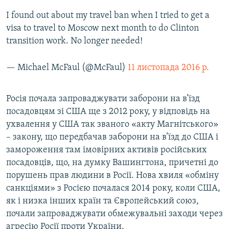
I found out about my travel ban when I tried to get a
visa to travel to Moscow next month to do Clinton
transition work. No longer needed!
— Michael McFaul (@McFaul)
11 листопада 2016 р.
Росія почала запроваджувати заборони на в’їзд
посадовцям зі США ще з 2012 року, у відповідь на
ухвалення у США так званого «акту Магнітського»
– закону, що передбачав заборони на в’їзд до США і
замороження там імовірних активів російських
посадовців, що, на думку Вашингтона, причетні до
порушень прав людини в Росії. Нова хвиля «обміну
санкціями» з Росією почалася 2014 року, коли США,
як і низка інших країн та Європейський союз,
почали запроваджувати обмежувальні заходи через
агресію Росії проти України.