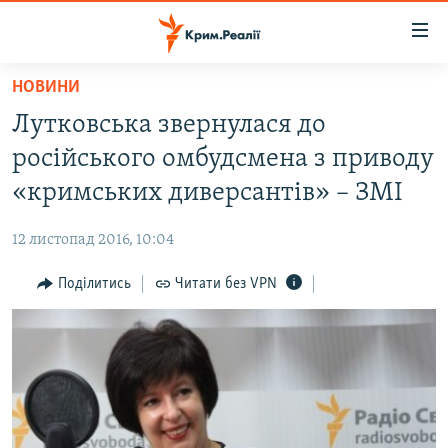
Доступність
посилання
Перейти
НОВИНИ
до
НОВИНИ
Лутковська звернулася до
основного
ВОДА.КРИМ
матеріалу
російського омбудсмена з приводу
ВІДЕО ТА ФОТО
Перейти
«кримських диверсантів» – ЗМІ
до
ПОЛІТИКА
основної
12 листопад 2016, 10:04
БЛОГИ
навігації
Перейти
Поділитись
Читати без VPN
ПОГЛЯД
до
ІНТЕРВ'Ю
пошуку
ВСЕ ЗА ДЕНЬ
СПЕЦПРОЕКТИ
ЯК ОБІЙТИ БЛОКУВАННЯ
ДЕПОРТАЦІЯ