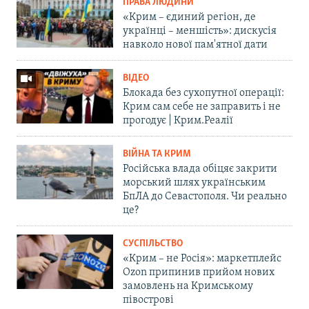
ПРАВА ЛЮДИНИ
«Крим – єдиний регіон, де
українці – меншість»: дискусія
навколо нової пам'ятної дати
ВІДЕО
Блокада без сухопутної операції:
Крим сам себе не заправить і не
прогодує | Крим.Реалії
ВІЙНА ТА КРИМ
Російська влада обіцяє закрити
морський шлях українським
БпЛА до Севастополя. Чи реально
це?
СУСПІЛЬСТВО
«Крим – не Росія»: маркетплейс
Ozon припинив прийом нових
замовлень на Кримському
півострові