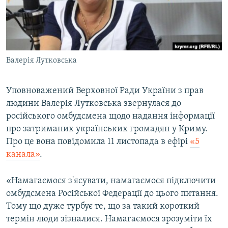
ВІДЕОУРОКИ «ELIFBE»
Русский
СВІДЧЕННЯ ОКУПАЦІЇ
Qırımtatar
УКРАЇНСЬКА ПРОБЛЕМА КРИМУ
Валерія Лутковська
ДОЛУЧАЙСЯ!
ІНФОГРАФІКА
Уповноважений Верховної Ради України з прав
людини Валерія Лутковська звернулася до
Усі сайти RFE/RL
російського омбудсмена щодо надання інформації
про затриманих українських громадян у Криму.
Про це вона повідомила 11 листопада в ефірі​
«5
канала»
.
«Намагаємося з'ясувати, намагаємося підключити
омбудсмена Російської Федерації до цього питання.
Тому що дуже турбує те, що за такий короткий
термін люди зізналися. Намагаємося зрозуміти їх