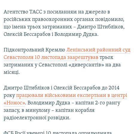
Агентство ТАСС з посиланням на джерело в
російських правоохоронних органах повідомило,
що імена трьох затриманих – Дмитро Штибліков,
Олексій Бессарабов і Володимир Дудка.
Підконтрольний Кремлю
Ленінський районний суд
Севастополя 10 листопада заарештував
трьох
затриманих у Севастополі «диверсантів» на два
місяці.
Дмитро Штибліков і Олексій Бессарабов до 2014
року
працювали військовими експертами в центрі
«Номос»
. Володимир Дудка – капітан 2-го рангу
запасу, в минулому – капітан корабля
радіоелектронної розвідки.
ФСБ Росії увечері 10 листопада оприлюднила