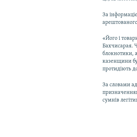
ВІДЕОУРОКИ «ELIFBE»
СВІДЧЕННЯ ОКУПАЦІЇ
За інформаціє
арештованого
УКРАЇНСЬКА ПРОБЛЕМА КРИМУ
ІНФОГРАФІКА
«Його і товар
Бахчисарая. 
блокнотики, 
казенщини буд
протидіють до
За словами ад
призначенням
сумнів легіти