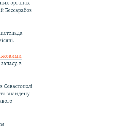
нних органах
ій Бессарабов
листопада
ісяці.
ськовими
запасу, в
в Севастополі
ито знайдену
авого
ни