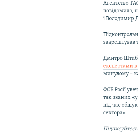
Агентство ТА
повідомило, 
і Володимир 
Підконтрольн
заарештував т
Дмитро Штиблі
експертами в
минулому – ка
ФСБ Росії уве
так званих «
під час обшу
сектора».
Підписуйтесь