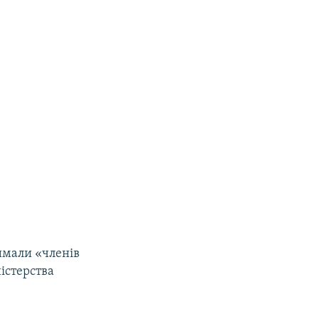
римали «членів
істерства