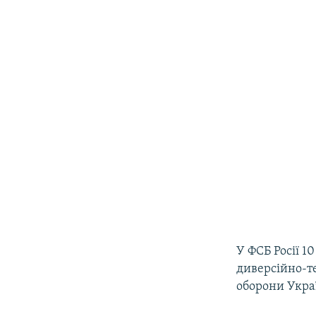
У ФСБ Росії 1
диверсійно-т
оборони Укра