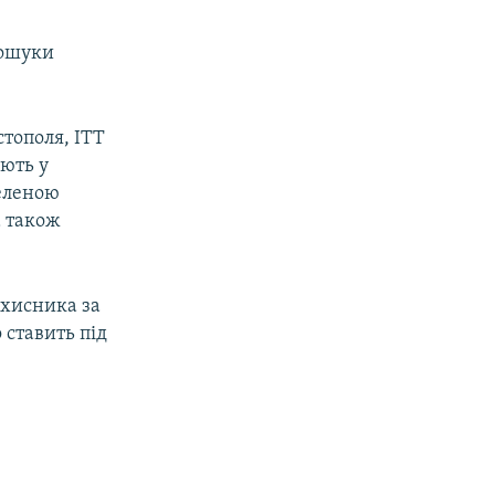
пошуки
стополя, ІТТ
ають у
еленою
а також
ахисника за
 ставить під