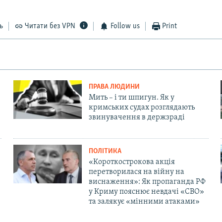
ь
Читати без VPN
Follow us
Print
ПРАВА ЛЮДИНИ
Мить – і ти шпигун. Як у
кримських судах розглядають
звинувачення в держзраді
ПОЛІТИКА
«Короткострокова акція
перетворилася на війну на
виснаження»: Як пропаганда РФ
у Криму пояснює невдачі «СВО»
та залякує «мінними атаками»