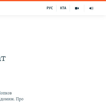
РУС
КТА
ат
Попков
відомим. Про