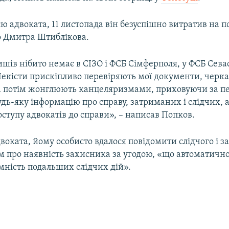
ю адвоката, 11 листопада він безуспішно витратив на 
 Дмитра Штиблікова.
ишів нібито немає в СІЗО і ФСБ Сімферполя, у ФСБ Сева
Чекісти прискіпливо перевіряють мої документи, черк
а потім жонглюють канцеляризмами, приховуючи за п
ь-яку інформацію про справу, затриманих і слідчих, 
ступу адвокатів до справи», – написав Попков.
воката, йому особисто вдалося повідомити слідчого і з
 про наявність захисника за угодою, «що автоматично
мність подальших слідчих дій».