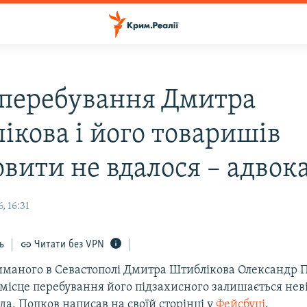
перебування Дмитра
ікова і його товаришів
овити не вдалося – адвок
, 16:31
ь
Читати без VPN
иманого в Севастополі Дмитра Штиблікова Олександр 
 місце перебування його підзахисного залишається не
ада, Попков написав на своїй сторінці у​
Фейсбуці
.