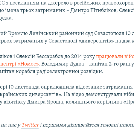
СС з посиланням на джерело в російських правоохоро
що імена трьох затриманих – Дмитро Штибліков, Олекс
Дудка.
ий Кремлю Ленінський районний суд Севастополя 10 
рьох затриманих у Севастополі «диверсантів» на два м
ков і Олексій Бессарабов до 2014 року
працювали вій
 центрі «Номос»
. Володимир Дудка – капітан 2-го рангу 
пітан корабля радіоелектронної розвідки.
чері 10 листопада оприлюднила відеозапис затримання 
українських диверсантів». На відео демонстрували ніб
ку візитівку Дмитра Яроша, колишнього керівника «Пр
 на наc у
Twitter
і першими дізнавайтеся головні нови