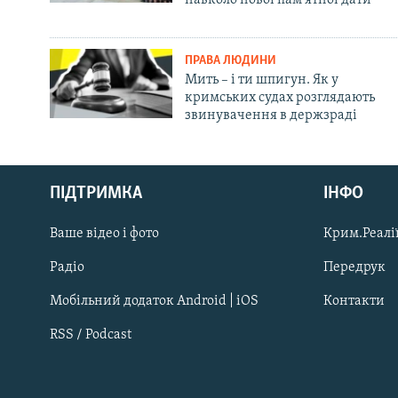
навколо нової пам'ятної дати
ПРАВА ЛЮДИНИ
Мить – і ти шпигун. Як у
кримських судах розглядають
звинувачення в держзраді
Русский
Qırımtatar
ПІДТРИМКА
ІНФО
Ваше відео і фото
Крим.Реалії
ДОЛУЧАЙСЯ!
Радіо
Передрук
Мобільний додаток Android | iOS
Контакти
RSS / Podcast
Усі сайти RFE/RL