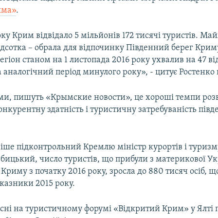
ыма»
.
оку Крим відвідало 5 мільйонів 172 тисячі туристів. М
відсотка – обрала для відпочинку Південний берег Кри
гіон станом на 1 листопада 2016 року ухвалив на 47 ві
а аналогічний період минулого року», - цитує Ростенко
ми, пишуть «Крымские новости», це хороші темпи розв
нкурентну здатність і туристичну затребуваність півд
ніше підконтрольний Кремлю міністр курортів і туриз
бицький, число туристів, що прибули з материкової Ук
Криму з початку 2016 року, зросла до 880 тисяч осіб, що
казники 2015 року.
есні на туристичному форумі «Відкритий Крим» у Ялті