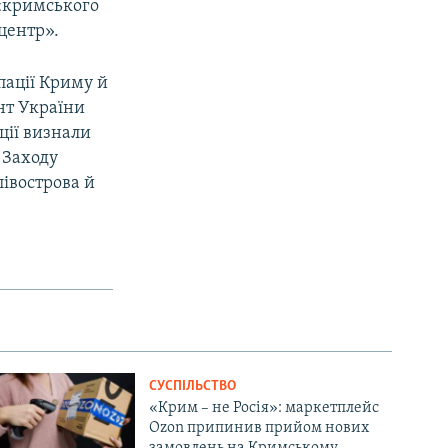
«кримського
центр».
пації Криму й
ент України
ції визнали
 Заходу
півострова й
СУСПІЛЬСТВО
«Крим – не Росія»: маркетплейс
Ozon припинив прийом нових