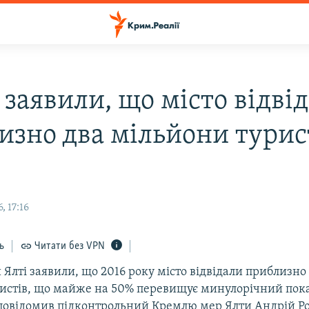
 заявили, що місто відві
изно два мільйони турист
, 17:16
ь
Читати без VPN
 Ялті заявили, що 2016 року місто відвідали приблизно
ристів, що майже на 50% перевищує минулорічний пок
 повідомив підконтрольний Кремлю мер Ялти Андрій Р