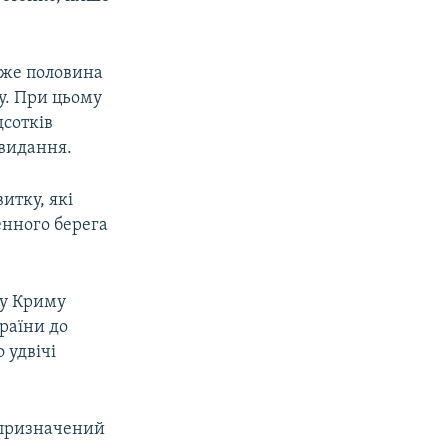
айже половина
му. При цьому
дсотків
 видання.
итку, які
енного берега
му Криму
раїни до
 удвічі
 призначений