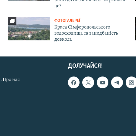
БпЛА до Севастополя. Чи реально
це?
ФОТОГАЛЕРЕЇ
Краса Сімферопольського
водосховища та занедбаність
довкола
ДОЛУЧАЙСЯ!
. Про нас