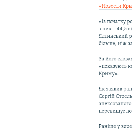
ВІДЕОУРОКИ «ELIFBE»
«Новости Кр
СВІДЧЕННЯ ОКУПАЦІЇ
«Із початку р
УКРАЇНСЬКА ПРОБЛЕМА КРИМУ
з них – 44,5 
ІНФОГРАФІКА
Ялтинський ре
більше, ніж з
За його слова
«показують ко
Криму».
Як заявив ра
Сергій Стрель
анексованого 
перевищує по
Раніше у вер