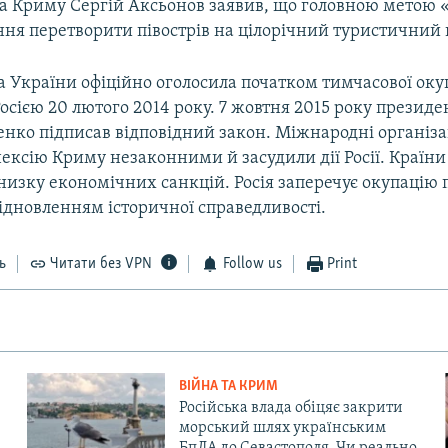
а Криму Сергій Аксьонов заявив, що головною метою 
ння перетворити півострів на цілорічний туристичний 
а України офіційно оголосила початком тимчасової оку
осією 20 лютого 2014 року. 7 жовтня 2015 року презид
нко підписав відповідний закон. Міжнародні організа
ексію Криму незаконними й засудили дії Росії. Країни
изку економічних санкцій. Росія заперечує окупацію 
ідновленням історичної справедливості.
ь
Читати без VPN
Follow us
Print
ВІЙНА ТА КРИМ
Російська влада обіцяє закрити
морський шлях українським