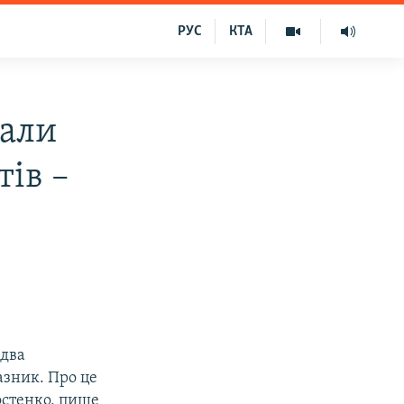
РУС
КТА
дали
ів –
 два
азник. Про це
остенко, пише