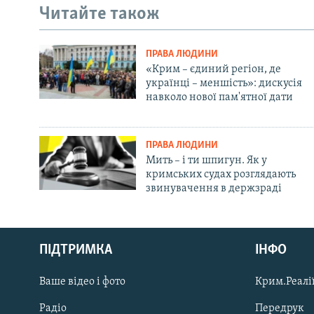
Читайте також
ПРАВА ЛЮДИНИ
«Крим – єдиний регіон, де
українці – меншість»: дискусія
навколо нової пам'ятної дати
ПРАВА ЛЮДИНИ
Мить – і ти шпигун. Як у
кримських судах розглядають
звинувачення в держзраді
Русский
ПІДТРИМКА
ІНФО
Qırımtatar
Ваше відео і фото
Крим.Реалії
ДОЛУЧАЙСЯ!
Радіо
Передрук