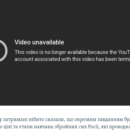
ту затримані нібито сказали, що окремим завданням б
о цілі та етапи навчань збройних сил Росії, які проводи