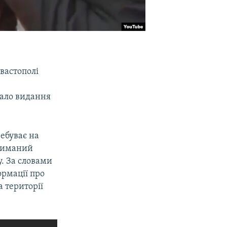
вастополі
вало видання
ебуває на
триманий
у. За словами
ормації про
а території