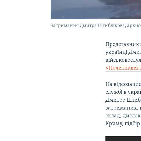
Затримання Дмитра Штиблікова, архівн
Представники 
українці Дмит
військовослу
«Политнавиг
На відеозапи
службі в укра
Дмитро Штиблі
затриманих, п
склад, дислок
Криму, підбір