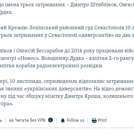
що імена трьох затриманих – Дмитро Штибліков, Олекс
Дудка.
ий Кремлю Ленінський районний суд Севастополя 10 
рьох затриманих у Севастополі «диверсантів» на два м
іков і Олексій Бессарабов до 2014 року працювали ві
центрі «Номос». Володимир Дудка – капітан 2-го рангу 
пітан корабля радіоелектронної розвідки.
чері, 10 листопада, оприлюднила відеозапис затриманн
ак званих «українських диверсантів». На відео демон
ену під час обшуку візитку Дмитра Яроша, колишнього
тора».
ь
Читати без VPN
Follow us
Print