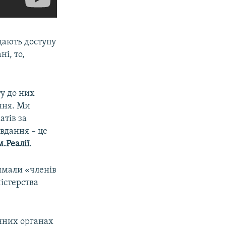
дають доступу
і, то,
ту до них
ення. Ми
атів за
авдання – це
.Реалії
.
римали «членів
істерства
нних органах