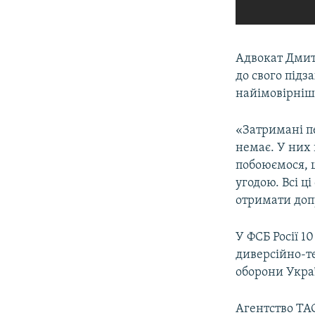
Адвокат Дмит
до свого підз
найімовірніше
«Затримані пе
немає. У них 
побоюємося, щ
угодою. Всі ц
отримати доп
У ФСБ Росії 1
диверсійно-т
оборони Укра
Агентство ТА