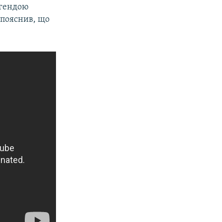
егендою
 пояснив, що