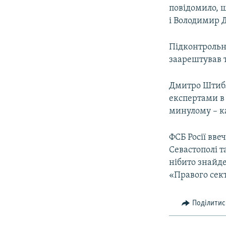
повідомило, 
і Володимир 
Підконтрольн
заарештував т
Дмитро Штибл
експертами в 
минулому – ка
ФСБ Росії вве
Севастополі т
нібито знайд
«Правого сек
Поділитис