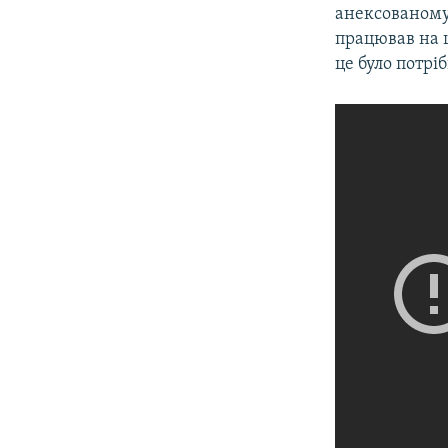
анексованому 
працював на ц
це було потріб