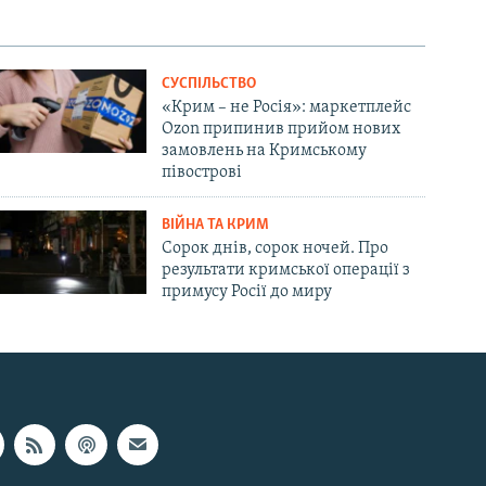
СУСПІЛЬСТВО
«Крим – не Росія»: маркетплейс
Ozon припинив прийом нових
замовлень на Кримському
півострові
ВІЙНА ТА КРИМ
Сорок днів, сорок ночей. Про
результати кримської операції з
примусу Росії до миру