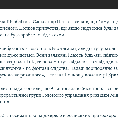
ра Штиблікова Олександр Попков заявив, що йому не 
ахисного. Попков припустив, що якщо свідчення були дан
, це було зроблено під тиском.
ребувають в ізоляторі в Бахчисараї, але доступу захис
все дуже погано. Вони залякані і дають будь-які свідч
о затримані під тиском можуть відмовитися від адвок
і свідчення – це фантазії слідства. Надалі першорядне з
уск до затриманого», – сказав Попков у коментарі
Крим
0 листопада заявили, що 9 листопада в Севастополі зат
ерористичної групи Головного управління розвідки Мін
їни».
СС із посиланням на джерело в російських правоохоро