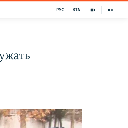
РУС
КТА
лужать