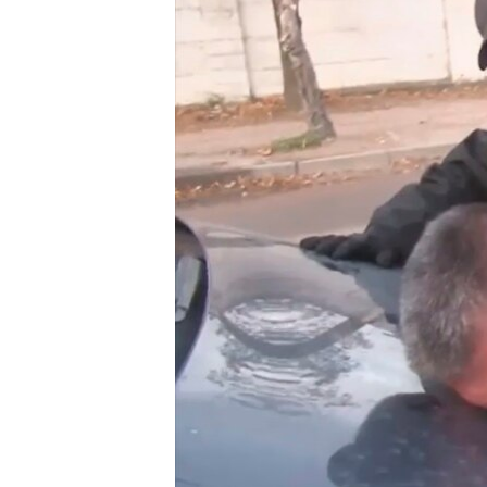
ВІДЕОУРОКИ «ELIFBE»
СВІДЧЕННЯ ОКУПАЦІЇ
УКРАЇНСЬКА ПРОБЛЕМА КРИМУ
ІНФОГРАФІКА