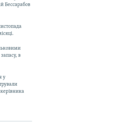
ій Бессарабов
листопада
ісяці.
йськовими
запасу, в
я у
стрували
 керівника