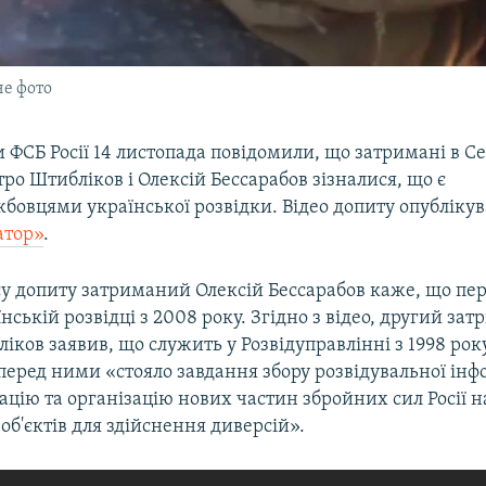
е фото
ФСБ Росії 14 листопада повідомили, що затримані в Се
ро Штибліков і Олексій Бессарабов зізналися, що є
жбовцями української розвідки. Відео допиту опубліку
атор»
.
су допиту затриманий Олексій Бессарабов каже, що пер
їнській розвідці з 2008 року. Згідно з відео, другий за
ков заявив, що служить у Розвідуправлінні з 1998 рок
еред ними «стояло завдання збору розвідувальної інф
ацію та організацію нових частин збройних сил Росії н
 об'єктів для здійснення диверсій».