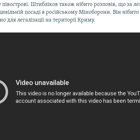
півострові. Штибліков також нібито розповів, що за л
ивільній посаді в російському Міноборони. Він нібито
но для легалізації на території Криму.