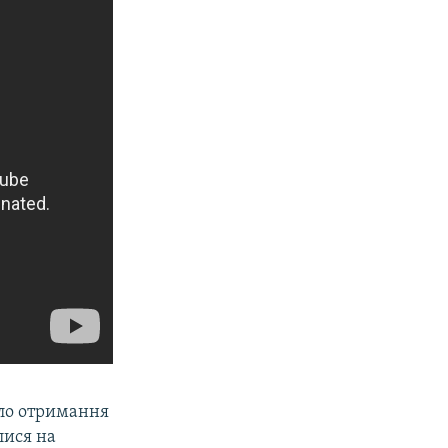
уло отримання
лися на