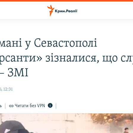
мані у Севастополі
рсанти» зізналися, що с
 – ЗМІ
, 12:31
ь
Читати без VPN