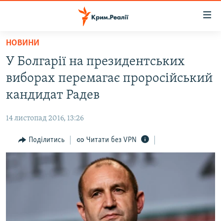
Доступність
посилання
Перейти
НОВИНИ
до
НОВИНИ
У Болгарії на президентських
основного
ВОДА.КРИМ
матеріалу
виборах перемагає проросійський
ВІДЕО ТА ФОТО
Перейти
кандидат Радев
до
ПОЛІТИКА
основної
14 листопад 2016, 13:26
БЛОГИ
навігації
Перейти
Поділитись
Читати без VPN
ПОГЛЯД
до
ІНТЕРВ'Ю
пошуку
ВСЕ ЗА ДЕНЬ
СПЕЦПРОЕКТИ
ЯК ОБІЙТИ БЛОКУВАННЯ
ДЕПОРТАЦІЯ