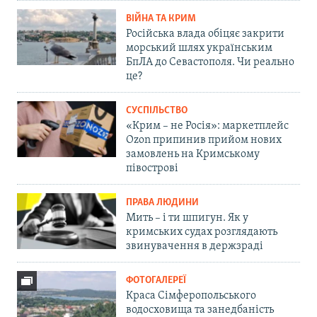
ВІЙНА ТА КРИМ
Російська влада обіцяє закрити
морський шлях українським
БпЛА до Севастополя. Чи реально
це?
СУСПІЛЬСТВО
«Крим – не Росія»: маркетплейс
Ozon припинив прийом нових
замовлень на Кримському
півострові
ПРАВА ЛЮДИНИ
Мить – і ти шпигун. Як у
кримських судах розглядають
звинувачення в держзраді
ФОТОГАЛЕРЕЇ
Краса Сімферопольського
водосховища та занедбаність