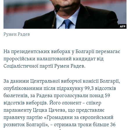
ВІДЕОУРОКИ «ELIFBE»
Русский
СВІДЧЕННЯ ОКУПАЦІЇ
Qırımtatar
УКРАЇНСЬКА ПРОБЛЕМА КРИМУ
Румен Радев
ДОЛУЧАЙСЯ!
ІНФОГРАФІКА
На президентських виборах у Болгарії перемагає
проросійськи налаштований кандидат від
Усі сайти RFE/RL
Соціалістичної партії Румен Радев.
За даними Центральної виборчої комісії Болгарії,
опублікованими після підрахунку 99,3 відсотків
бюлетенів, за Радева проголосували понад 59
відсотків виборців. Його опонент – спікер
парламенту Цецка Цачева, що представляє
правлячу партію «Громадяни за європейський
розвиток Болгарії», – отримала трохи більше 36