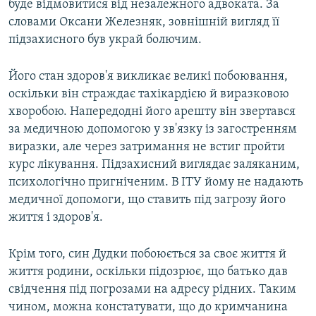
буде відмовитися від незалежного адвоката. За
словами Оксани Железняк, зовнішній вигляд її
підзахисного був украй болючим.
Його стан здоров'я викликає великі побоювання,
оскільки він страждає тахікардією й виразковою
хворобою. Напередодні його арешту він звертався
за медичною допомогою у зв'язку із загостренням
виразки, але через затримання не встиг пройти
курс лікування. Підзахисний виглядає заляканим,
психологічно пригніченим. В ІТУ йому не надають
медичної допомоги, що ставить під загрозу його
життя і здоров'я.
Крім того, син Дудки побоюється за своє життя й
життя родини, оскільки підозрює, що батько дав
свідчення під погрозами на адресу рідних. Таким
чином, можна констатувати, що до кримчанина