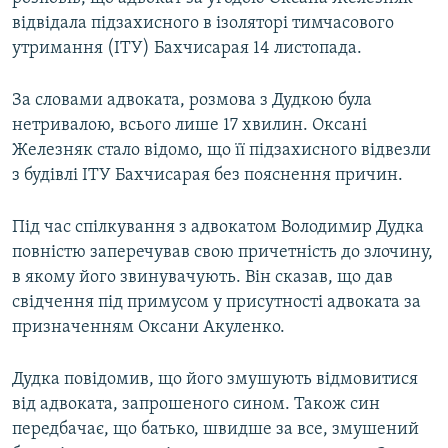
ВІДЕОУРОКИ «ELIFBE»
відвідала підзахисного в ізоляторі тимчасового
Русский
утримання (ІТУ) Бахчисарая 14 листопада.
СВІДЧЕННЯ ОКУПАЦІЇ
Qırımtatar
УКРАЇНСЬКА ПРОБЛЕМА КРИМУ
За словами адвоката, розмова з Дудкою була
нетривалою, всього лише 17 хвилин. Оксані
ДОЛУЧАЙСЯ!
ІНФОГРАФІКА
Железняк стало відомо, що її підзахисного відвезли
з будівлі ІТУ Бахчисарая без пояснення причин.
Усі сайти RFE/RL
Під час спілкування з адвокатом Володимир Дудка
повністю заперечував свою причетність до злочину,
в якому його звинувачують. Він сказав, що дав
свідчення під примусом у присутності адвоката за
призначенням Оксани Акуленко.
Дудка повідомив, що його змушують відмовитися
від адвоката, запрошеного сином. Також син
передбачає, що батько, швидше за все, змушений