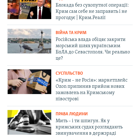
Блокада без сухопутної операції:
Крим сам себе не заправить і не
прогодує | Крим.Реалії
ВІЙНА ТА КРИМ
Російська влада обіцяє закрити
морський шлях українським
БпЛА до Севастополя. Чи реально
це?
СУСПІЛЬСТВО
«Крим – не Росія»: маркетплейс
Ozon припинив прийом нових
замовлень на Кримському
півострові
ПРАВА ЛЮДИНИ
Мить – і ти шпигун. Як у
кримських судах розглядають
звинувачення в держзраді