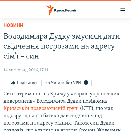
Доступність
посилання
Перейти
НОВИНИ
до
НОВИНИ
Володимира Дудку змусили дати
основного
ВОДА.КРИМ
матеріалу
свідчення погрозами на адресу
ВІДЕО ТА ФОТО
Перейти
сім'ї – син
до
ПОЛІТИКА
основної
14 листопад 2016, 17:11
БЛОГИ
навігації
Перейти
Поділитись
Читати без VPN
ПОГЛЯД
до
Син затриманого в Криму у «справі українських
ІНТЕРВ'Ю
пошуку
диверсантів» Володимира Дудки повідомив
ВСЕ ЗА ДЕНЬ
Кримській правозахисній групі
(КПГ), що має
СПЕЦПРОЕКТИ
підозру, що його батько дав свідчення під
погрозами на адресу рідних. Також син Дудки
ЯК ОБІЙТИ БЛОКУВАННЯ
ДЕПОРТАЦІЯ
розповів, що адвокат за угодою Оксана Железняк