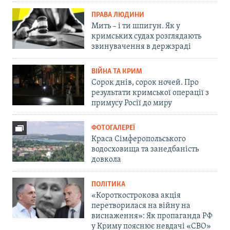
ПРАВА ЛЮДИНИ
Мить – і ти шпигун. Як у
кримських судах розглядають
звинувачення в держзраді
ВІЙНА ТА КРИМ
Сорок днів, сорок ночей. Про
результати кримської операції з
примусу Росії до миру
ФОТОГАЛЕРЕЇ
Краса Сімферопольського
водосховища та занедбаність
довкола
ПОЛІТИКА
«Короткострокова акція
перетворилася на війну на
виснаження»: Як пропаганда РФ
у Криму пояснює невдачі «СВО»