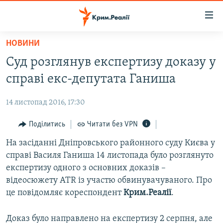
Доступність
посилання
Перейти
НОВИНИ
до
НОВИНИ
Суд розглянув експертизу доказу у
основного
ВОДА.КРИМ
матеріалу
справі екс-депутата Ганиша
ВІДЕО ТА ФОТО
Перейти
до
14 листопад 2016, 17:30
ПОЛІТИКА
основної
БЛОГИ
Поділитись
Читати без VPN
навігації
Перейти
ПОГЛЯД
На засіданні Дніпровського районного суду Києва у
до
справі Василя Ганиша 14 листопада було розглянуто
ІНТЕРВ'Ю
пошуку
експертизу одного з основних доказів –
ВСЕ ЗА ДЕНЬ
відеосюжету ATR із участю обвинувачуваного. Про
це повідомляє кореспондент
Крим.Реалії
.
СПЕЦПРОЕКТИ
ЯК ОБІЙТИ БЛОКУВАННЯ
ДЕПОРТАЦІЯ
Доказ було направлено на експертизу 2 серпня, але