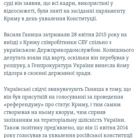
суді він заявив, що всі кадри, використані у
відеосюжеті, були зняті на засіданні парламенту
Криму в день ухвалення Конституції.
Василя Ганиша затримали 28 квітня 2015 року на
виїзді з Криму співробітники СБУ спільно з
українською Держприкордонслужбою. Колишнього
депутата взяли під варту, оскільки він перебував у
розшуку, а Генпрокуратура України винесла йому
підозра в скоєнні державної зради.
Українські слідчі звинувачують Ганиша в тому, що
він був присутній на голосуванні за проведення
«референдуму» про статус Криму, і тим самим
створював на ньому кворум, чим сприяв
зазіханням на територіальну цілісність України.
Також політику пред'явлено, що він 11 квітня 2014
року голосував за ухвалення російської конституції