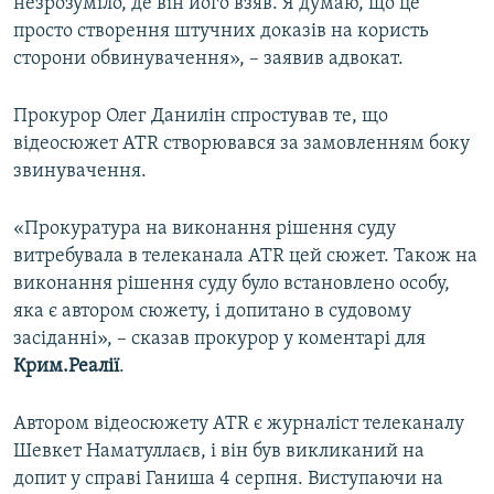
незрозуміло, де він його взяв. Я думаю, що це
просто створення штучних доказів на користь
сторони обвинувачення», – заявив адвокат.
Прокурор Олег Данилін спростував те, що
відеосюжет ATR створювався за замовленням боку
звинувачення.
«Прокуратура на виконання рішення суду
витребувала в телеканала ATR цей сюжет. Також на
виконання рішення суду було встановлено особу,
яка є автором сюжету, і допитано в судовому
засіданні», – сказав прокурор у коментарі для
Крим.Реалії
.
Автором відеосюжету ATR є журналіст телеканалу
Шевкет Наматуллаєв, і він був викликаний на
допит у справі Ганиша 4 серпня. Виступаючи на