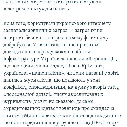
соціальних мереж за «сепаратистську» чи
«екстремістську» діяльність.
Крім того, користувачі українського інтернету
зазнавали зовнішніх загроз – і загроз їхній
інтернет-безпеці, і погроз їхньому фізичному
добробутові. У звіті згадано, що протягом
дослідженого періоду важливі об’єкти
інфраструктури України зазнавали кібернападів,
що походили, як виглядає, з Росії. Крім того,
українські «націоналісти», як вони названі у звіті,
цілили в журналістів, що працюють у зоні
конфлікту, оприлюднивши, на думку авторів звіту,
«персональні деталі» тисяч акредитованих
журналістів (у звіті не сказано, де саме
акредитованих; ідеться вочевидь про скандал із
сайтом «Миротворець», який оприлюднив дані так
званої «акредитації» в угрупованні «ДНР»; автори