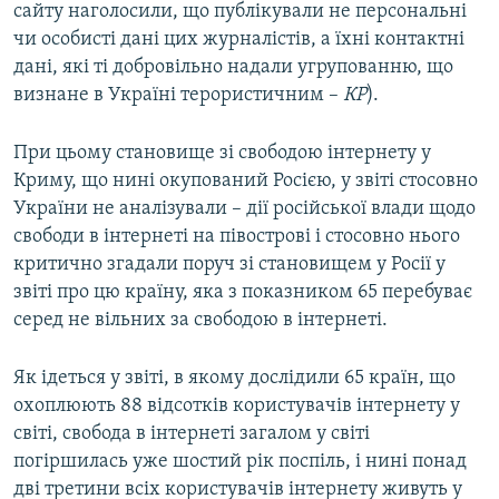
сайту наголосили, що публікували не персональні
чи особисті дані цих журналістів, а їхні контактні
дані, які ті добровільно надали угрупованню, що
визнане в Україні терористичним –
КР
).
При цьому становище зі свободою інтернету у
Криму, що нині окупований Росією, у звіті стосовно
України не аналізували – дії російської влади щодо
свободи в інтернеті на півострові і стосовно нього
критично згадали поруч зі становищем у Росії у
звіті про цю країну, яка з показником 65 перебуває
серед не вільних за свободою в інтернеті.
Як ідеться у звіті, в якому дослідили 65 країн, що
охоплюють 88 відсотків користувачів інтернету у
світі, свобода в інтернеті загалом у світі
погіршилась уже шостий рік поспіль, і нині понад
дві третини всіх користувачів інтернету живуть у