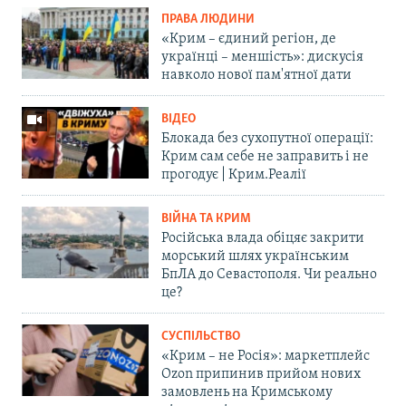
ПРАВА ЛЮДИНИ
«Крим – єдиний регіон, де
українці – меншість»: дискусія
навколо нової пам'ятної дати
ВІДЕО
Блокада без сухопутної операції:
Крим сам себе не заправить і не
прогодує | Крим.Реалії
ВІЙНА ТА КРИМ
Російська влада обіцяє закрити
морський шлях українським
БпЛА до Севастополя. Чи реально
це?
СУСПІЛЬСТВО
«Крим – не Росія»: маркетплейс
Ozon припинив прийом нових
замовлень на Кримському