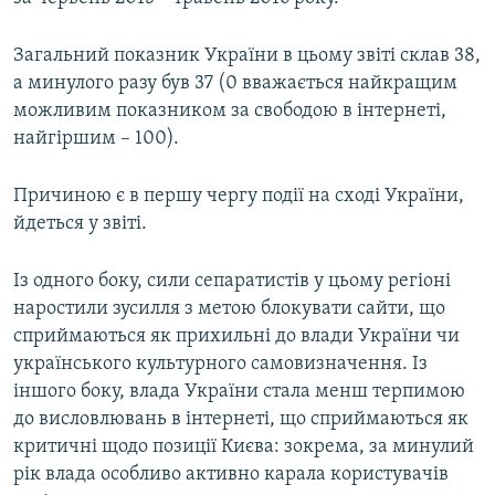
ВІДЕОУРОКИ «ELIFBE»
Русский
Загальний показник України в цьому звіті склав 38,
СВІДЧЕННЯ ОКУПАЦІЇ
Qırımtatar
а минулого разу був 37 (0 вважається найкращим
УКРАЇНСЬКА ПРОБЛЕМА КРИМУ
можливим показником за свободою в інтернеті,
найгіршим – 100).
ДОЛУЧАЙСЯ!
ІНФОГРАФІКА
Причиною є в першу чергу події на сході України,
йдеться у звіті.
Усі сайти RFE/RL
Із одного боку, сили сепаратистів у цьому регіоні
наростили зусилля з метою блокувати сайти, що
сприймаються як прихильні до влади України чи
українського культурного самовизначення. Із
іншого боку, влада України стала менш терпимою
до висловлювань в інтернеті, що сприймаються як
критичні щодо позиції Києва: зокрема, за минулий
рік влада особливо активно карала користувачів