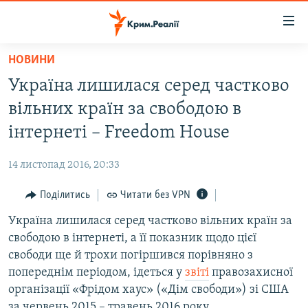
Доступність
посилання
Перейти
НОВИНИ
до
НОВИНИ
Україна лишилася серед частково
основного
ВОДА.КРИМ
матеріалу
вільних країн за свободою в
ВІДЕО ТА ФОТО
Перейти
інтернеті – Freedom House
до
ПОЛІТИКА
основної
14 листопад 2016, 20:33
БЛОГИ
навігації
Перейти
Поділитись
Читати без VPN
ПОГЛЯД
до
Україна лишилася серед частково вільних країн за
ІНТЕРВ'Ю
пошуку
свободою в інтернеті, а її показник щодо цієї
ВСЕ ЗА ДЕНЬ
свободи ще й трохи погіршився порівняно з
СПЕЦПРОЕКТИ
попереднім періодом, ідеться у
звіті
правозахисної
організації «Фрідом хаус» («Дім свободи») зі США
ЯК ОБІЙТИ БЛОКУВАННЯ
ДЕПОРТАЦІЯ
за червень 2015 – травень 2016 року.