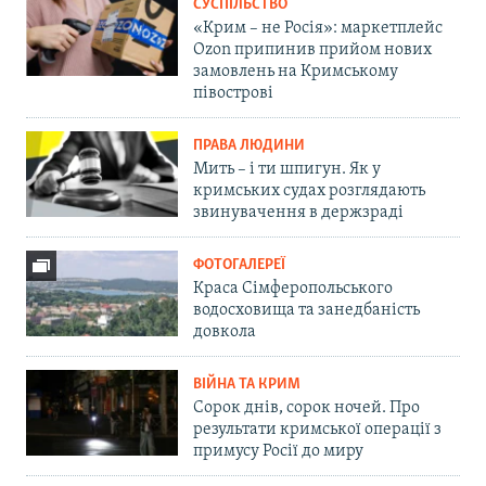
СУСПІЛЬСТВО
«Крим – не Росія»: маркетплейс
Ozon припинив прийом нових
замовлень на Кримському
півострові
ПРАВА ЛЮДИНИ
Мить – і ти шпигун. Як у
кримських судах розглядають
звинувачення в держзраді
ФОТОГАЛЕРЕЇ
Краса Сімферопольського
водосховища та занедбаність
довкола
ВІЙНА ТА КРИМ
Сорок днів, сорок ночей. Про
результати кримської операції з
примусу Росії до миру