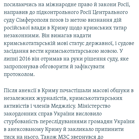
посилаючись на міжнародне право й закони Росії,
направив до підконтрольного Росії Центрального
суду Сімферополя позов із метою визнання дій
російської влади в Криму щодо кримських татар
незаконними. Він вимагав надати
кримськотатарській мові статус державної, і судове
засідання вести кримськотатарською мовою. У
липні 2016 він отримав на руки рішення суду, яке
запропонував обговорити й зафіксувати
протоколом.
Після анексії в Криму почастішали масові обшуки в
незалежних журналістів, кримськотатарських
активістів і членів Меджлісу. Міністерство
закордонних справ України висловило
стурбованість переслідуваннями громадян України
в анексованому Криму й закликало припинити
тиск на нього. Також МЗС звернувся до