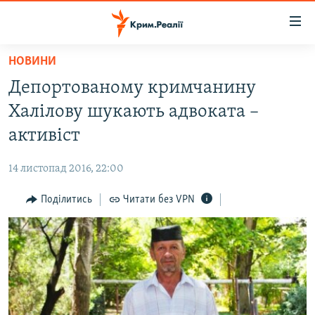
Доступність
посилання
Перейти
НОВИНИ
до
НОВИНИ
Депортованому кримчанину
основного
ВОДА.КРИМ
матеріалу
Халілову шукають адвоката –
ВІДЕО ТА ФОТО
Перейти
активіст
до
ПОЛІТИКА
основної
14 листопад 2016, 22:00
БЛОГИ
навігації
Перейти
Поділитись
Читати без VPN
ПОГЛЯД
до
ІНТЕРВ'Ю
пошуку
ВСЕ ЗА ДЕНЬ
СПЕЦПРОЕКТИ
ЯК ОБІЙТИ БЛОКУВАННЯ
ДЕПОРТАЦІЯ