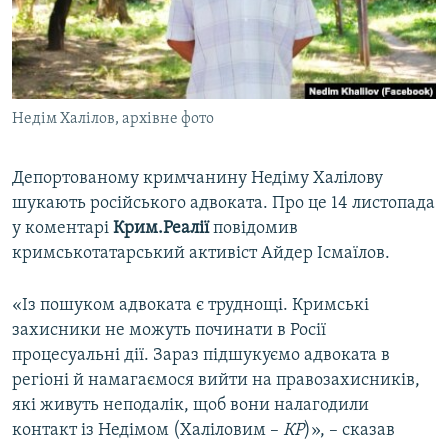
ВІДЕОУРОКИ «ELIFBE»
Русский
СВІДЧЕННЯ ОКУПАЦІЇ
Qırımtatar
УКРАЇНСЬКА ПРОБЛЕМА КРИМУ
Недім Халілов, архівне фото
ДОЛУЧАЙСЯ!
ІНФОГРАФІКА
Депортованому кримчанину Недіму Халілову
шукають російського адвоката. Про це 14 листопада
Усі сайти RFE/RL
у коментарі
Крим.Реалії
повідомив
кримськотатарський активіст Айдер Ісмаїлов.
«Із пошуком адвоката є труднощі. Кримські
захисники не можуть починати в Росії
процесуальні дії. Зараз підшукуємо адвоката в
регіоні й намагаємося вийти на правозахисників,
які живуть неподалік, щоб вони налагодили
контакт із Недімом (Халіловим –
КР
)», – сказав