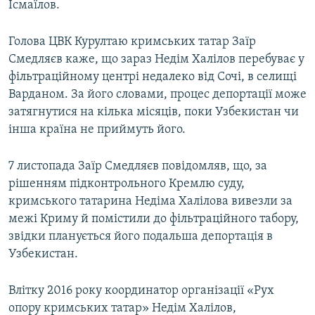
Ісмаїлов.
Голова ЦВК Курултаю кримських татар Заїр
Смедляєв каже, що зараз Недім Халілов перебуває у
фільтраційному центрі недалеко від Сочі, в селищі
Варданом. За його словами, процес депортації може
затягнутися на кілька місяців, поки Узбекистан чи
інша країна не приймуть його.
7 листопада Заїр Смедляєв повідомляв, що, за
рішенням підконтрольного Кремлю суду,
кримського татарина Недіма Халілова вивезли за
межі Криму й помістили до фільтраційного табору,
звідки планується його подальша депортація в
Узбекистан.
Влітку 2016 року координатор організації «Рух
опору кримських татар» Недім Халілов,