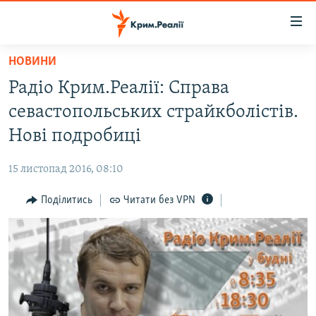
Доступність
посилання
Перейти
НОВИНИ
до
НОВИНИ
Радіо Крим.Реалії: Справа
основного
ВОДА.КРИМ
матеріалу
севастопольських страйкболістів.
ВІДЕО ТА ФОТО
Перейти
Нові подробиці
до
ПОЛІТИКА
основної
15 листопад 2016, 08:10
БЛОГИ
навігації
Перейти
Поділитись
Читати без VPN
ПОГЛЯД
до
ІНТЕРВ'Ю
пошуку
ВСЕ ЗА ДЕНЬ
СПЕЦПРОЕКТИ
ЯК ОБІЙТИ БЛОКУВАННЯ
ДЕПОРТАЦІЯ