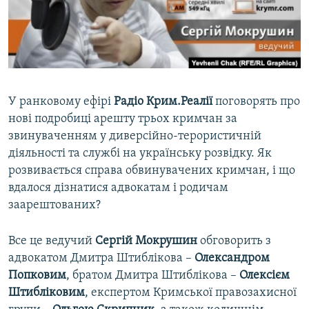
ВІДЕОУРОКИ «ELIFBE»
Русский
СВІДЧЕННЯ ОКУПАЦІЇ
Qırımtatar
УКРАЇНСЬКА ПРОБЛЕМА КРИМУ
ДОЛУЧАЙСЯ!
ІНФОГРАФІКА
У ранковому ефірі
Радіо Крим.Реалії
поговорять про
нові подробиці арешту трьох кримчан за
звинуваченням у диверсійно-терористичній
Усі сайти RFE/RL
діяльності та службі на українську розвідку. Як
розвивається справа обвинувачених кримчан, і що
вдалося дізнатися адвокатам і родичам
заарештованих?
Все це ведучий
Сергій Мокрушин
обговорить з
адвокатом Дмитра Штиблікова –
Олександром
Попковим
, братом Дмитра Штиблікова –
Олексієм
Штибліковим
, експертом Кримської правозахисної