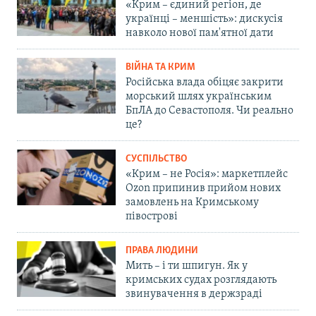
«Крим – єдиний регіон, де
українці – меншість»: дискусія
навколо нової пам'ятної дати
ВІЙНА ТА КРИМ
Російська влада обіцяє закрити
морський шлях українським
БпЛА до Севастополя. Чи реально
це?
СУСПІЛЬСТВО
«Крим – не Росія»: маркетплейс
Ozon припинив прийом нових
замовлень на Кримському
півострові
ПРАВА ЛЮДИНИ
Мить – і ти шпигун. Як у
кримських судах розглядають
звинувачення в держзраді