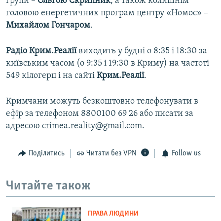
групи –
Ольгою Скрипник
, а також колишнім
головою енергетичних програм центру «Номос» –
Михайлом Гончаром
.
Радіо Крим.Реалії
виходить у будні о 8:35 і 18:30 за
київським часом (о 9:35 і 19:30 в Криму) на частоті
549 кілогерц і на сайті
Крим.Реалії
.
Кримчани можуть безкоштовно телефонувати в
ефір за телефоном 8800100 69 26 або писати за
адресою crimea.reality@gmail.com.
Поділитись
Читати без VPN
Follow us
Читайте також
ПРАВА ЛЮДИНИ