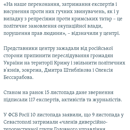
«На наше переконання, затримання експертів і
висунення проти них гучних звинувачень, як і у
випадку з репресіями проти кримських татар – це
політичне замовлення окупаційної влади,
порушення прав людини», – відзначили у центрі.
Представники центру зажадали від російської
сторони припинити переслідування громадян
України на території Криму і звільнити політичних
в'язнів, зокрема, Дмитра Штиблікова і Олексія
Бессарабова.
Станом на ранок 15 листопада дане звернення
підписали 117 експертів, активістів та журналістів.
У ФСБ Росії 10 листопада заявили, що 9 листопада у
Севастополі затримали «членів диверсійно-
терористичної групи Головного управління