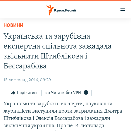
Доступність
посилання
Перейти
НОВИНИ
до
НОВИНИ
Українська та зарубіжна
основного
ВОДА.КРИМ
матеріалу
експертна спільнота зажадала
ВІДЕО ТА ФОТО
Перейти
звільнити Штиблікова і
до
ПОЛІТИКА
Бессарабова
основної
БЛОГИ
навігації
15 листопад 2016, 09:29
Перейти
ПОГЛЯД
до
Поділитись
Читати без VPN
ІНТЕРВ'Ю
пошуку
Українські та зарубіжні експерти, науковці та
ВСЕ ЗА ДЕНЬ
журналісти виступили проти затримання Дмитра
СПЕЦПРОЕКТИ
Штиблікова і Олексія Бессарабова і зажадали
звільнення українців. Про це 14 листопада
ЯК ОБІЙТИ БЛОКУВАННЯ
ДЕПОРТАЦІЯ