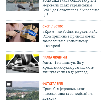
Російська влада обіцяє закрити
морський шлях українським
БпЛА до Севастополя. Чи реально
це?
СУСПІЛЬСТВО
«Крим – не Росія»: маркетплейс
Ozon припинив прийом нових
замовлень на Кримському
півострові
ПРАВА ЛЮДИНИ
Мить – і ти шпигун. Як у
кримських судах розглядають
звинувачення в держзраді
ФОТОГАЛЕРЕЇ
Краса Сімферопольського
водосховища та занедбаність
довкола