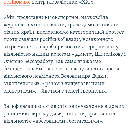
повідомляє
центр глобалістики «ХХІ».
ВІДЕОУРОКИ «ELIFBE»
Русский
СВІДЧЕННЯ ОКУПАЦІЇ
«Ми, представники експертної, наукової та
Qırımtatar
журналістської спільноти, громадські активісти
УКРАЇНСЬКА ПРОБЛЕМА КРИМУ
різних країн, висловлюємо категоричний протест
ДОЛУЧАЙСЯ!
ІНФОГРАФІКА
проти свавілля російської влади, незаконного
затримання та спроб приписати «терористичну
діяльність» нашим колегам – Дмитру Штиблікову і
Олексію Бессарабову. Так само вважаємо
Усі сайти RFE/RL
безпідставними аналогічні звинувачення проти
військового пенсіонера Володимира Дудки,
захопленого ФСБ разом з вищеназваними
експертами», – йдеться у тексті звернення.
За інформацією активістів, звинувачення відомих
раніше експертів у диверсійно-терористичній
діяльності є «абсурдними і безглуздими».