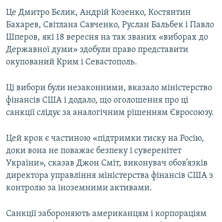
ВІДЕОУРОКИ «ELIFBE»
Це Дмитро Бєлик, Андрій Козенко, Костянтин
Русский
Бахарев, Світлана Савченко, Руслан Бальбек і Павло
СВІДЧЕННЯ ОКУПАЦІЇ
Qırımtatar
Шперов, які 18 вересня на так званих «виборах до
УКРАЇНСЬКА ПРОБЛЕМА КРИМУ
Державної думи» здобули право представити
окупований Крим і Севастополь.
ДОЛУЧАЙСЯ!
ІНФОГРАФІКА
Ці вибори були незаконними, вказало міністерство
фінансів США і додало, що оголошення про ці
Усі сайти RFE/RL
санкції слідує за аналогічним рішенням Євросоюзу.
Цей крок є частиною «підтримки тиску на Росію,
доки вона не поважає безпеку і суверенітет
України», сказав Джон Сміт, виконувач обов’язків
директора управління міністерства фінансів США з
контролю за іноземними активами.
Санкції забороняють американцям і корпораціям