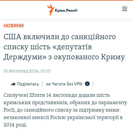
Доступність
посилання
Перейти
НОВИНИ
до
НОВИНИ
США включили до санкційного
основного
ВОДА.КРИМ
матеріалу
списку шість «депутатів
ВІДЕО ТА ФОТО
Перейти
Держдуми» з окупованого Криму
до
ПОЛІТИКА
основної
15 листопад 2016, 10:15
БЛОГИ
навігації
Перейти
Поділитись
Читати без VPN
ПОГЛЯД
до
Сполучені Штати 14 листопада додали шість
ІНТЕРВ'Ю
пошуку
кримських представників, обраних до парламенту
ВСЕ ЗА ДЕНЬ
Росії, до санкційного списку за підтримку ними
СПЕЦПРОЕКТИ
незаконної анексії Росією української території в
2014 році.
ЯК ОБІЙТИ БЛОКУВАННЯ
ДЕПОРТАЦІЯ