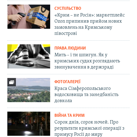
СУСПІЛЬСТВО
«Крим – не Росія»: маркетплейс
Ozon припинив прийом нових
замовлень на Кримському
півострові
ПРАВА ЛЮДИНИ
Мить – і ти шпигун. Як у
кримських судах розглядають
звинувачення в держзраді
ФОТОГАЛЕРЕЇ
Краса Сімферопольського
водосховища та занедбаність
довкола
ВІЙНА ТА КРИМ
Сорок днів, сорок ночей. Про
результати кримської операції з
примусу Росії до миру