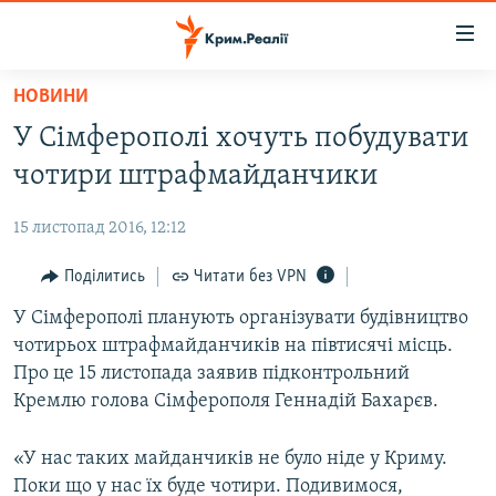
Доступність
посилання
Перейти
НОВИНИ
до
НОВИНИ
У Сімферополі хочуть побудувати
основного
ВОДА.КРИМ
матеріалу
чотири штрафмайданчики
ВІДЕО ТА ФОТО
Перейти
до
15 листопад 2016, 12:12
ПОЛІТИКА
основної
БЛОГИ
Поділитись
Читати без VPN
навігації
Перейти
ПОГЛЯД
У Сімферополі планують організувати будівництво
до
чотирьох штрафмайданчиків на півтисячі місць.
ІНТЕРВ'Ю
пошуку
Про це 15 листопада заявив підконтрольний
ВСЕ ЗА ДЕНЬ
Кремлю голова Сімферополя Геннадій Бахарєв.
СПЕЦПРОЕКТИ
«У нас таких майданчиків не було ніде у Криму.
ЯК ОБІЙТИ БЛОКУВАННЯ
ДЕПОРТАЦІЯ
Поки що у нас їх буде чотири. Подивимося,