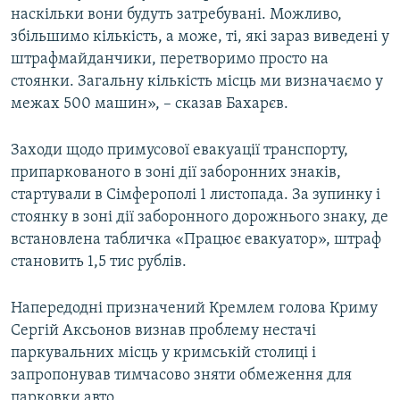
наскільки вони будуть затребувані. Можливо,
ВІДЕОУРОКИ «ELIFBE»
Русский
збільшимо кількість, а може, ті, які зараз виведені у
СВІДЧЕННЯ ОКУПАЦІЇ
штрафмайданчики, перетворимо просто на
Qırımtatar
стоянки. Загальну кількість місць ми визначаємо у
УКРАЇНСЬКА ПРОБЛЕМА КРИМУ
межах 500 машин», – сказав Бахарєв.
ДОЛУЧАЙСЯ!
ІНФОГРАФІКА
Заходи щодо примусової евакуації транспорту,
припаркованого в зоні дії заборонних знаків,
стартували в Сімферополі 1 листопада. За зупинку і
Усі сайти RFE/RL
стоянку в зоні дії заборонного дорожнього знаку, де
встановлена табличка «Працює евакуатор», штраф
становить 1,5 тис рублів.
Напередодні призначений Кремлем голова Криму
Сергій Аксьонов визнав проблему нестачі
паркувальних місць у кримській столиці і
запропонував тимчасово зняти обмеження для
парковки авто.