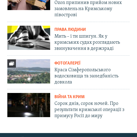
Ozon припинив прийом нових
замовлень на Кримському
півострові
ПРАВА ЛЮДИНИ
Мить – і ти шпигун. Як у
кримських судах розглядають
звинувачення в держзраді
ФОТОГАЛЕРЕЇ
Краса Сімферопольського
водосховища та занедбаність
довкола
ВІЙНА ТА КРИМ
Сорок днів, сорок ночей. Про
результати кримської операції з
примусу Росії до миру