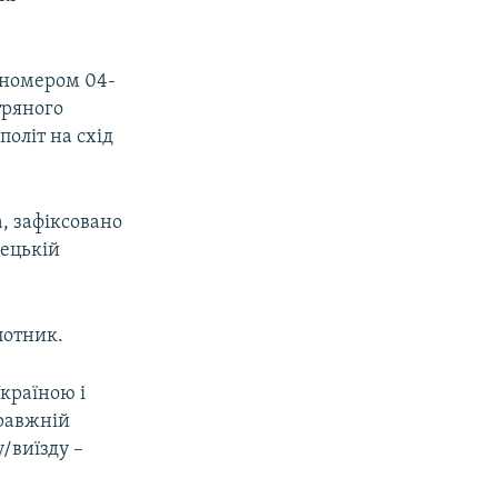
 номером 04-
тряного
політ на схід
, зафіксовано
нецькій
лотник.
країною і
правжній
/виїзду –