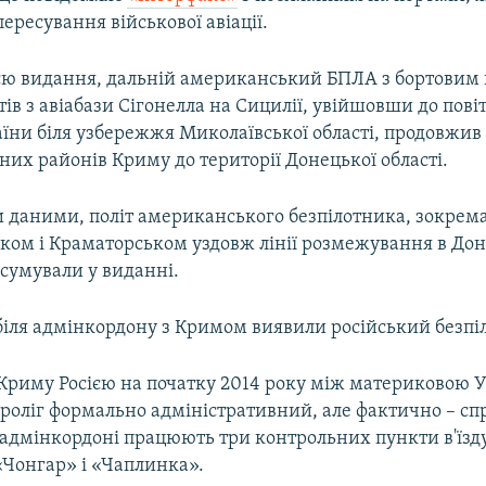
ересування військової авіації.
єю видання, дальній американський БПЛА з бортовим
тів з авіабази Сігонелла на Сицилії, увійшовши до пові
їни біля узбережжя Миколаївської області, продовжив 
них районів Криму до території Донецької області.
 даними, політ американського безпілотника, зокрема
ком і Краматорськом уздовж лінії розмежування в До
ідсумували у виданні.
біля адмінкордону з Кримом виявили російський безпі
 Криму Росією на початку 2014 року між материковою У
проліг формально адміністративний, але фактично – с
 адмінкордоні працюють три контрольних пункти в'їзду
«Чонгар» і «Чаплинка».