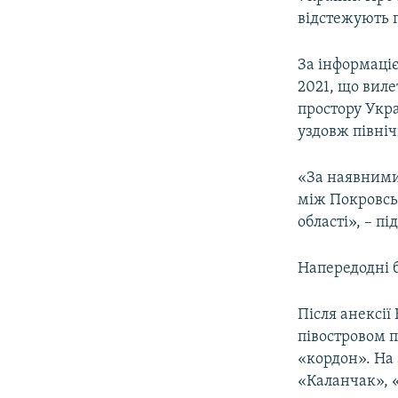
ВІДЕОУРОКИ «ELIFBE»
відстежують п
СВІДЧЕННЯ ОКУПАЦІЇ
За інформаці
УКРАЇНСЬКА ПРОБЛЕМА КРИМУ
2021, що виле
ІНФОГРАФІКА
простору Укра
уздовж північ
«За наявними
між Покровсь
області», – п
Напередодні 
Після анексії
півостровом 
«кордон». На
«Каланчак», 