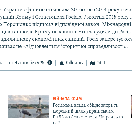
 України офіційно оголосила 20 лютого 2014 року поч
упації Криму і Севастополя Росією. 7 жовтня 2015 року
о Порошенко підписав відповідний закон. Міжнародні 
цію і анексію Криму незаконними і засудили дії Росії.
вадили низку економічних санкцій. Росія заперечує ок
називає це «відновленням історичної справедливості».
ь
Читати без VPN
Follow us
Print
ВІЙНА ТА КРИМ
Російська влада обіцяє закрити
морський шлях українським
БпЛА до Севастополя. Чи реально
це?