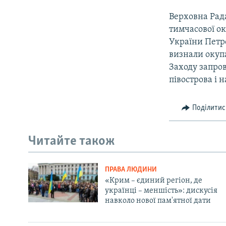
Верховна Рада
тимчасової ок
України Петр
визнали окупа
Заходу запро
півострова і 
Поділитис
Читайте також
ПРАВА ЛЮДИНИ
«Крим – єдиний регіон, де
українці – меншість»: дискусія
навколо нової пам'ятної дати