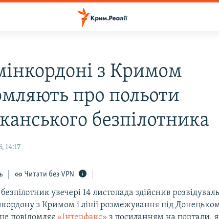
мінкордоні з Кримом
омляють про польоти
канського безпілотника
, 14:17
ь
Читати без VPN
безпілотник увечері 14 листопада здійснив розвідувал
кордону з Кримом і лінії розмежування під Донецьком
 це повідомляє
«Інтерфакс»
з посиланням на портали, я