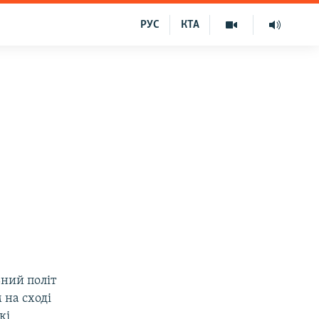
РУС
КТА
ьний політ
 на сході
кі