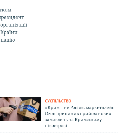
атком
 президент
організації
 Країни
упацію
СУСПІЛЬСТВО
«Крим – не Росія»: маркетплейс
Ozon припинив прийом нових
замовлень на Кримському
півострові