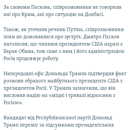
ВІДЕОУРОКИ «ELIFBE»
За словами Пєскова, співрозмовники не говорили
Русский
ані про Крим, ані про ситуацію на Донбасі.
СВІДЧЕННЯ ОКУПАЦІЇ
Qırımtatar
УКРАЇНСЬКА ПРОБЛЕМА КРИМУ
Також, як уточнив речник Путіна, співрозмовники
ДОЛУЧАЙСЯ!
поки не домовлялися про зустріч. Дмитро Пєсков
ІНФОГРАФІКА
наголосив, що чинним президентом США наразі є
Барак Обама, тож саме з ним і його адміністрацією
Росія продовжує роботу.
Усі сайти RFE/RL
Напередодні офіс Дональда Трампа підтвердив факт
розмови обраного майбутнього президента США з
президентом Росії. У Трампа зазначили, що він
висловив надію на «міцні і тривалі відносини з
Росією».
Кандидат від Республіканської партії Дональд
Трамп переміг за підсумками президентських