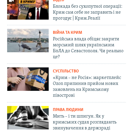
ВІДЕО
Блокада без сухопутної операції:
Крим сам себе не заправить і не
прогодує | Крим.Реалії
ВІЙНА ТА КРИМ
Російська влада обіцяє закрити
морський шлях українським
БпЛА до Севастополя. Чи реально
це?
СУСПІЛЬСТВО
«Крим – не Росія»: маркетплейс
Ozon припинив прийом нових
замовлень на Кримському
півострові
ПРАВА ЛЮДИНИ
Мить – і ти шпигун. Як у
кримських судах розглядають
звинувачення в держзраді