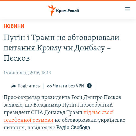
Доступність
посилання
Перейти
НОВИНИ
до
НОВИНИ
Путін і Трамп не обговорювали
основного
ВОДА.КРИМ
матеріалу
питання Криму чи Донбасу –
ВІДЕО ТА ФОТО
Перейти
Пєсков
до
ПОЛІТИКА
основної
15 листопад 2016, 15:13
БЛОГИ
навігації
Перейти
Поділитись
Читати без VPN
ПОГЛЯД
до
Прес-секретар президента Росії Дмитро Пєсков
ІНТЕРВ'Ю
пошуку
заявляє, що Володимир Путін і новообраний
ВСЕ ЗА ДЕНЬ
президент США Дональд Трамп
під час своєї
СПЕЦПРОЕКТИ
телефонної розмови
не обговорювали українське
питання, повідомляє
Радіо Свобода
.
ЯК ОБІЙТИ БЛОКУВАННЯ
ДЕПОРТАЦІЯ