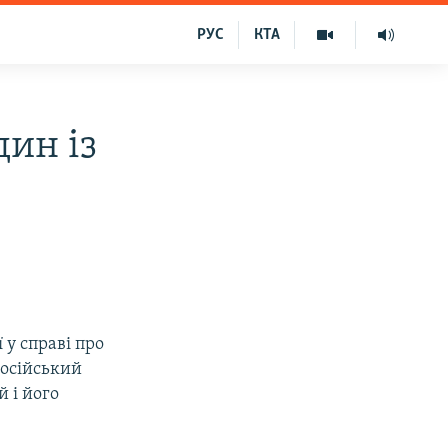
РУС
КТА
дин із
 у справі про
російський
 і його