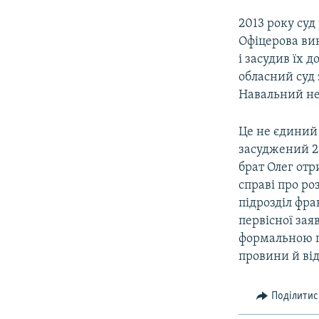
2013 року суд
Офіцерова ви
і засудив їх 
обласний суд
Навальний не 
Це не єдиний 
засуджений 20
брат Олег отр
справі про ро
підрозділ фра
первісної зая
формальною п
провини й ві
Поділитис