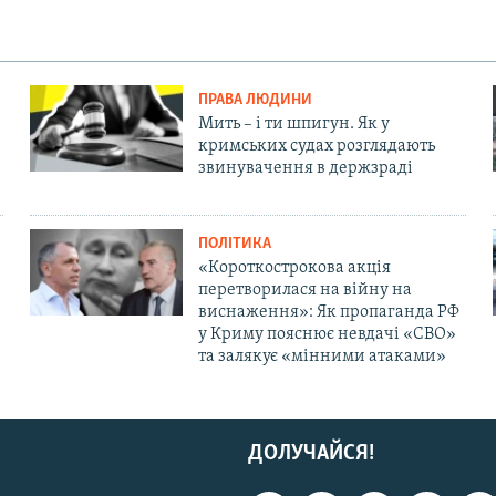
ПРАВА ЛЮДИНИ
Мить – і ти шпигун. Як у
кримських судах розглядають
звинувачення в держзраді
ПОЛІТИКА
«Короткострокова акція
перетворилася на війну на
виснаження»: Як пропаганда РФ
у Криму пояснює невдачі «СВО»
та залякує «мінними атаками»
ДОЛУЧАЙСЯ!