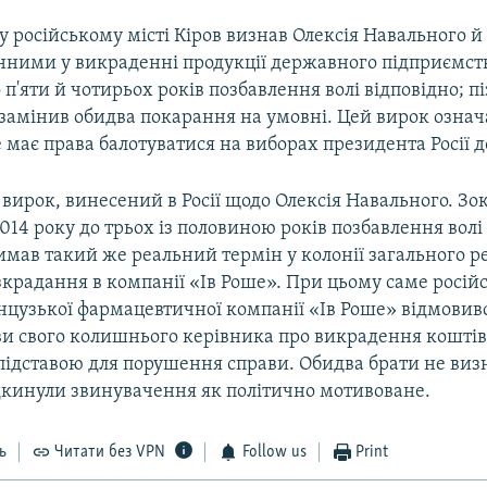
 у російському місті Кіров визнав Олексія Навального й
нними у викраденні продукції державного підприємств
до п'яти й чотирьох років позбавлення волі відповідно; п
 замінив обидва покарання на умовні. Цей вирок означ
має права балотуватися на виборах президента Росії д
вирок, винесений в Росії щодо Олексія Навального. Зок
14 року до трьох із половиною років позбавлення волі
имав такий же реальний термін у колонії загального 
зкрадання в компанії «Ів Роше». При цьому саме росій
нцузької фармацевтичної компанії «Ів Роше» відмовивс
ви свого колишнього керівника про викрадення коштів
ідставою для порушення справи. Обидва брати не визн
дкинули звинувачення як політично мотивоване.
ь
Читати без VPN
Follow us
Print