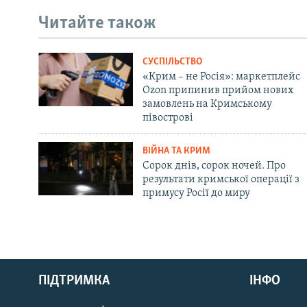
Читайте також
СУСПІЛЬСТВО
«Крим – не Росія»: маркетплейс
Ozon припинив прийом нових
замовлень на Кримському
півострові
ВІЙНА ТА КРИМ
Сорок днів, сорок ночей. Про
результати кримської операції з
примусу Росії до миру
Русский
Qırımtatar
ПІДТРИМКА
ІНФО