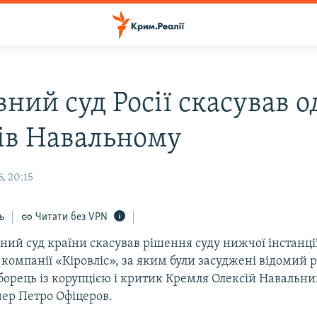
ний суд Росії скасував о
ів Навальному
, 20:15
ь
Читати без VPN
вний суд країни скасував рішення суду нижчої інстанції
компанії «Кіровліс», за яким були засуджені відомий 
борець із корупцією і критик Кремля Олексій Навальний
нер Петро Офіцеров.