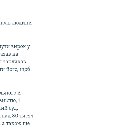
з прав людини
нути вирок у
казав на
н закликав
ти його, щоб
льного й
ністю, і
ий суд.
онад 80 тисяч
, а також ще