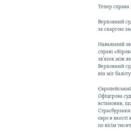
ВІДЕОУРОКИ «ELIFBE»
Тепер справа 
СВІДЧЕННЯ ОКУПАЦІЇ
Верховний суд
УКРАЇНСЬКА ПРОБЛЕМА КРИМУ
за скаргою з
ІНФОГРАФІКА
Навальний зве
справі «Кіров
зв'язок між в
Верховний суд
він міг балот
Європейський 
Офіцерова су
встановив, що
Страсбурзьки
євро в якості
по вісім тися