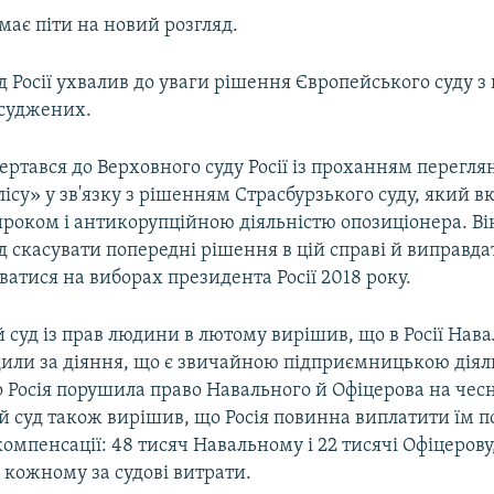
має піти на новий розгляд.
 Росії ухвалив до уваги рішення Європейського суду 
асуджених.
ртався до Верховного суду Росії із проханням перегля
лісу» у зв'язку з рішенням Страсбурзького суду, який в
ироком і антикорупційною діяльністю опозиціонера. Ві
 скасувати попередні рішення в цій справі й виправда
уватися на виборах президента Росії 2018 року.
суд із прав людини в лютому вирішив, що в Росії Нава
дили за діяння, що є звичайною підприємницькою діяль
 Росія порушила право Навального й Офіцерова на чесн
й суд також вирішив, що Росія повинна виплатити їм п
 компенсації: 48 тисяч Навальному і 22 тисячі Офіцерову
ч кожному за судові витрати.