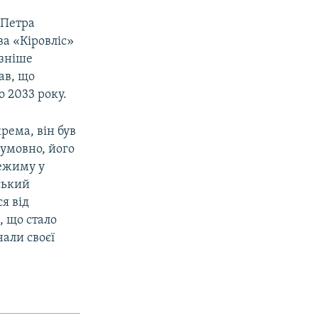
 Петра
а «Кіровліс»
ізніше
ав, що
о 2033 року.
рема, він був
 умовно, його
режиму у
ський
я від
, що стало
али своєї