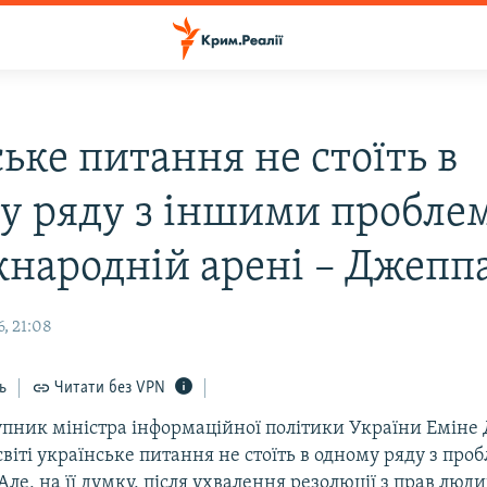
ьке питання не стоїть в
у ряду з іншими пробле
жнародній арені – Джепп
, 21:08
ь
Читати без VPN
пник міністра інформаційної політики України Еміне
світі українське питання не стоїть в одному ряду з пр
Але, на її думку, після ухвалення резолюції з прав лю