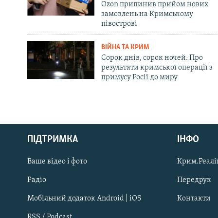
Ozon припинив прийом нових
замовлень на Кримському
півострові
ВІЙНА ТА КРИМ
Сорок днів, сорок ночей. Про
результати кримської операції з
примусу Росії до миру
Русский
Qırımtatar
ПІДТРИМКА
ІНФО
Ваше відео і фото
Крим.Реалії
ДОЛУЧАЙСЯ!
Радіо
Передрук
Мобільний додаток Android | iOS
Контакти
RSS / Podcast