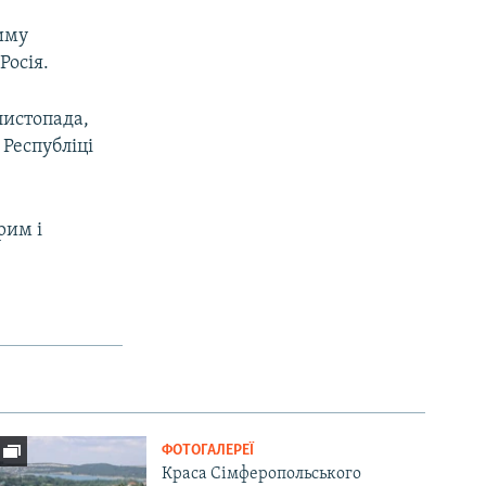
иму
Росія.
листопада,
Республіці
рим і
ФОТОГАЛЕРЕЇ
Краса Сімферопольського