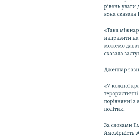
ВІДЕОУРОКИ «ELIFBE»
рівень уваги
СВІДЧЕННЯ ОКУПАЦІЇ
вона сказала 
УКРАЇНСЬКА ПРОБЛЕМА КРИМУ
«Така міжнар
ІНФОГРАФІКА
направити на 
можемо давати
сказала засту
Джеппар зазна
«У кожної краї
терористичні 
порівнянні з 
політик.
За словами Е
ймовірність з