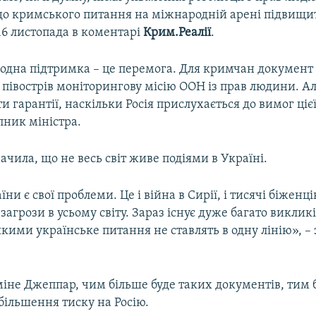
 до кримського питання на міжнародній арені підвищит
16 листопада в коментарі
Крим.Реалії
.
одна підтримка – це перемога. Для кримчан документ 
півострів моніторингову місію ООН із прав людини. А
 гарантії, наскільки Росія прислухається до вимог цієї
пник міністра.
чила, що не весь світ живе подіями в Україні.
ни є свої проблеми. Це і війна в Сирії, і тисячі біженців
загрози в усьому світу. Зараз існує дуже багато викликі
якими українське питання не ставлять в одну лінію», –
міне Джеппар, чим більше буде таких документів, тим 
більшення тиску на Росію.