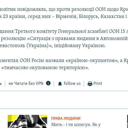
політик повідомляла, що проти резолюції ООН щодо Кр
 23 країни, серед них – Вірменія, Білорусь, Казахстан і 
дання Третього комітету Генеральної асамблеї ООН 15 
о резолюцію «Ситуація з правами людини в Автономній 
Севастополь (Україна)», ініційовану Україною.
ументах ООН Росію назвали «країною-окупантом», а К
– «тимчасово окупованою територією».
ь
Читати без VPN
Follow us
Print
ПРАВА ЛЮДИНИ
Мить – і ти шпигун. Як у