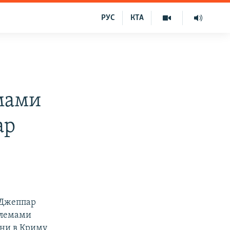
РУС
КТА
мами
ар
 Джеппар
облемами
дини в Криму