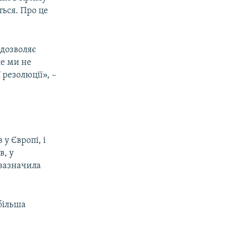
ься. Про це
дозволяє
ле ми не
 резолюції», –
 у Європі, і
в, у
 зазначила
більша