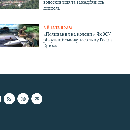
водосховища та занедбаність
довкола
ВІЙНА ТА КРИМ
«Полювання на колони». Як ЗСУ
ріжуть військову логістику Росії в
Криму