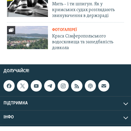
Мить – і ти шпигун. Як у
кримських судах розглядають
звинувачення в держзраді
ФОТОГАЛЕРЕЇ
Краса Сімферопольського
водосховища та занедбаність
довкола
ДОЛУЧАЙСЯ!
ПІДТРИМКА
ІНФО