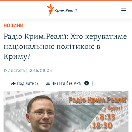
Доступність
посилання
Перейти
НОВИНИ
до
НОВИНИ
Радіо Крим.Реалії: Хто керуватиме
основного
ВОДА.КРИМ
матеріалу
національною політикою в
ВІДЕО ТА ФОТО
Перейти
Криму?
до
ПОЛІТИКА
основної
17 листопад 2016, 08:05
БЛОГИ
навігації
Перейти
Поділитись
Читати без VPN
ПОГЛЯД
до
ІНТЕРВ'Ю
пошуку
ВСЕ ЗА ДЕНЬ
СПЕЦПРОЕКТИ
ЯК ОБІЙТИ БЛОКУВАННЯ
ДЕПОРТАЦІЯ