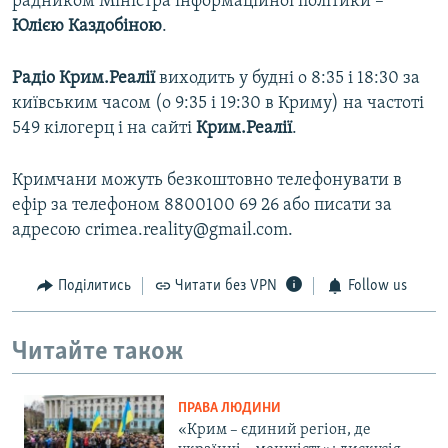
радником Міністра інформаційної політики –
Юлією Каздобіною
.
Радіо Крим.Реалії
виходить у будні о 8:35 і 18:30 за
київським часом (о 9:35 і 19:30 в Криму) на частоті
549 кілогерц і на сайті
Крим.Реалії
.
Кримчани можуть безкоштовно телефонувати в
ефір за телефоном 8800100 69 26 або писати за
адресою crimea.reality@gmail.com.
Поділитись
Читати без VPN
Follow us
Читайте також
ПРАВА ЛЮДИНИ
«Крим – єдиний регіон, де