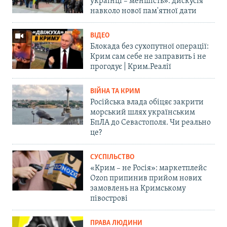
українці – меншість»: дискусія
навколо нової пам'ятної дати
ВІДЕО
Блокада без сухопутної операції:
Крим сам себе не заправить і не
прогодує | Крим.Реалії
ВІЙНА ТА КРИМ
Російська влада обіцяє закрити
морський шлях українським
БпЛА до Севастополя. Чи реально
це?
СУСПІЛЬСТВО
«Крим – не Росія»: маркетплейс
Ozon припинив прийом нових
замовлень на Кримському
півострові
ПРАВА ЛЮДИНИ