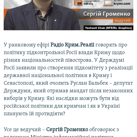
ВІДЕОУРОКИ «ELIFBE»
Русский
СВІДЧЕННЯ ОКУПАЦІЇ
Qırımtatar
УКРАЇНСЬКА ПРОБЛЕМА КРИМУ
ДОЛУЧАЙСЯ!
ІНФОГРАФІКА
У ранковому ефірі
Радіо Крим.Реаліі
говорять про
політику підконтрольної Росії влади Криму щодо
різних національностей півострова. У Держдумі
Усі сайти RFE/RL
Росії заявили про створення підкомітету з реалізації
державної національної політики в Криму і
Севастополі, який очолить Руслан Бальбек – депутат
Держдуми, який отримав мандат після незаконних
виборів у Криму. Які наслідки можуть бути від
російської політики для кримчан і як в Україні
планують їй протидіяти?
Усе це ведучий –
Сергій Громенко
обговорює з