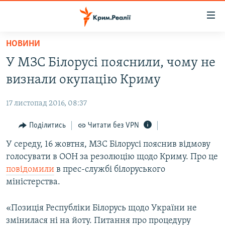
Доступність
посилання
Перейти
НОВИНИ
до
НОВИНИ
У МЗС Білорусі пояснили, чому не
основного
ВОДА.КРИМ
матеріалу
визнали окупацію Криму
ВІДЕО ТА ФОТО
Перейти
до
17 листопад 2016, 08:37
ПОЛІТИКА
основної
БЛОГИ
Поділитись
Читати без VPN
навігації
Перейти
ПОГЛЯД
У середу, 16 жовтня, МЗС Білорусі пояснив відмову
до
голосувати в ООН за резолюцію щодо Криму. Про це
ІНТЕРВ'Ю
пошуку
повідомили
в прес-службі білоруського
ВСЕ ЗА ДЕНЬ
міністерства.
СПЕЦПРОЕКТИ
«Позиція Республіки Білорусь щодо України не
ЯК ОБІЙТИ БЛОКУВАННЯ
ДЕПОРТАЦІЯ
змінилася ні на йоту. Питання про процедуру