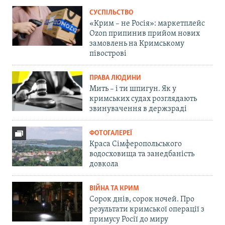
СУСПІЛЬСТВО
«Крим – не Росія»: маркетплейс
Ozon припинив прийом нових
замовлень на Кримському
півострові
ПРАВА ЛЮДИНИ
Мить – і ти шпигун. Як у
кримських судах розглядають
звинувачення в держзраді
ФОТОГАЛЕРЕЇ
Краса Сімферопольського
водосховища та занедбаність
довкола
ВІЙНА ТА КРИМ
Сорок днів, сорок ночей. Про
результати кримської операції з
примусу Росії до миру