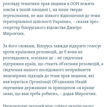
розгляду тематики прав людини в ООН лежить
ВІДЕОУРОКИ «ELIFBE»
Русский
зовсім в іншій площині і, на наше тверде
СВІДЧЕННЯ ОКУПАЦІЇ
переконання, не має ніякого відношення до теми
Qırımtatar
територіальної цілісності України», – сказав прес-
УКРАЇНСЬКА ПРОБЛЕМА КРИМУ
секретар білоруського відомства Дмитро
ДОЛУЧАЙСЯ!
ІНФОГРАФІКА
Мирончик.
За його словами, Білорусь завжди відкрито голосує
проти країнових резолюцій, де б вони не
Усі сайти RFE/RL
розглядалися, оскільки це – не свідчення
підтримки країн, що стають об'єктами резолюцій, а
свідчення нашого послідовного неприйняття
лицемірних підходів до теми прав людини, які
нав'язуються Організації Об'єднаних Націй
окремими державами за принципом «я краще
знаю, що вам треба робити», – додав Мирончик.
Напередодні перший віце-спікер українського