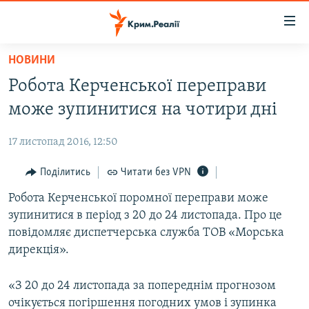
Доступність
посилання
Перейти
НОВИНИ
до
НОВИНИ
Робота Керченської переправи
основного
ВОДА.КРИМ
матеріалу
може зупинитися на чотири дні
ВІДЕО ТА ФОТО
Перейти
до
17 листопад 2016, 12:50
ПОЛІТИКА
основної
БЛОГИ
Поділитись
Читати без VPN
навігації
Перейти
ПОГЛЯД
Робота Керченської поромної переправи може
до
зупинитися в період з 20 до 24 листопада. Про це
ІНТЕРВ'Ю
пошуку
повідомляє диспетчерська служба ТОВ «Морська
ВСЕ ЗА ДЕНЬ
дирекція».
СПЕЦПРОЕКТИ
«З 20 до 24 листопада за попереднім прогнозом
ЯК ОБІЙТИ БЛОКУВАННЯ
ДЕПОРТАЦІЯ
очікується погіршення погодних умов і зупинка