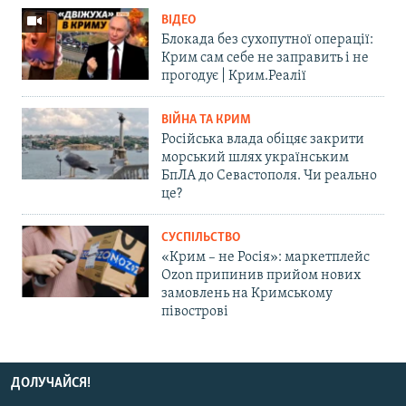
ВІДЕО
Блокада без сухопутної операції:
Крим сам себе не заправить і не
прогодує | Крим.Реалії
ВІЙНА ТА КРИМ
Російська влада обіцяє закрити
морський шлях українським
БпЛА до Севастополя. Чи реально
це?
СУСПІЛЬСТВО
«Крим – не Росія»: маркетплейс
Ozon припинив прийом нових
замовлень на Кримському
півострові
ДОЛУЧАЙСЯ!