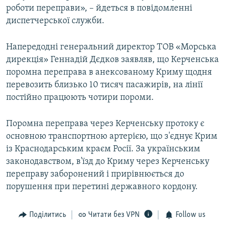
роботи переправи», – йдеться в повідомленні
ВІДЕОУРОКИ «ELIFBE»
Русский
диспетчерської служби.
СВІДЧЕННЯ ОКУПАЦІЇ
Qırımtatar
УКРАЇНСЬКА ПРОБЛЕМА КРИМУ
Напередодні генеральний директор ТОВ «Морська
дирекція» Геннадій Дєдков заявляв, що Керченська
ДОЛУЧАЙСЯ!
ІНФОГРАФІКА
поромна переправа в анексованому Криму щодня
перевозить близько 10 тисяч пасажирів, на лінії
постійно працюють чотири пороми.
Усі сайти RFE/RL
Поромна переправа через Керченську протоку є
основною транспортною артерією, що з'єднує Крим
із Краснодарським краєм Росії. За українським
законодавством, в'їзд до Криму через Керченську
переправу заборонений і прирівнюється до
порушення при перетині державного кордону.
Поділитись
Читати без VPN
Follow us