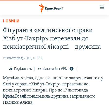
Доступність
посилання
Перейти
НОВИНИ
до
НОВИНИ
Фігуранта «ялтинської справи
основного
ВОДА.КРИМ
матеріалу
Хізб ут-Тахрір» перевезли до
ВІДЕО ТА ФОТО
Перейти
психіатричної лікарні – дружина
до
ПОЛІТИКА
основної
17 листопад 2016, 18:50
БЛОГИ
навігації
Перейти
Поділитись
Читати без VPN
ПОГЛЯД
до
Мусліма Алієва, одного з шістьох заарештованих у
ІНТЕРВ'Ю
пошуку
Ялті у справі «Хізб ут-Тахрір» перевезли до
ВСЕ ЗА ДЕНЬ
психіатричної лікарні. Про це 17 листопада
СПЕЦПРОЕКТИ
Крим.Реалії
повідомила дружина затриманого
Наджиє Алієва.
ЯК ОБІЙТИ БЛОКУВАННЯ
ДЕПОРТАЦІЯ