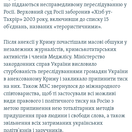
що піддаються несправедливому переслідуванню у
Росії. Верховний суд Росії заборонив «Хізб ут-
Тахрір» 2003 року, включивши до списку 15
об'єднань, названих «терористичними».
Після анексії у Криму почастішали масові обшуки у
незалежних журналістів, кримськотатарських
активістів і членів Меджлісу. Міністерство
закордонних справ України висловило
стурбованість переслідуваннями громадян України
в анексованому Криму і закликало припинити тиск
на них. Також МЗС звернулося до міжнародного
співтовариства, щоб ті застосували всі можливі
види правового і політичного тиску на Росію з
метою припинення нею тоталітарних методів
придушення прав людини і свободи слова, а також
звільнення всіх затриманих українських
політв'язнів і заручників.