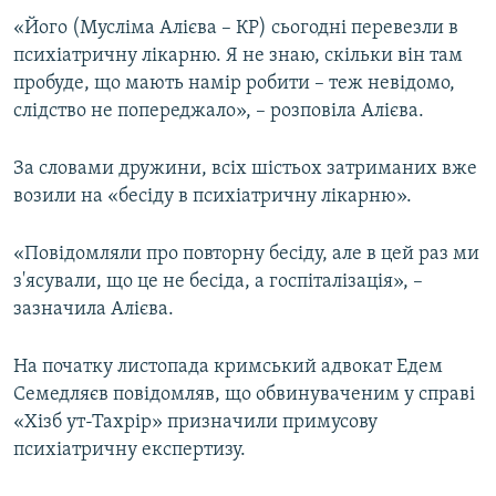
ВІДЕОУРОКИ «ELIFBE»
«Його (Мусліма Алієва – КР) сьогодні перевезли в
Русский
психіатричну лікарню. Я не знаю, скільки він там
СВІДЧЕННЯ ОКУПАЦІЇ
Qırımtatar
пробуде, що мають намір робити – теж невідомо,
УКРАЇНСЬКА ПРОБЛЕМА КРИМУ
слідство не попереджало», – розповіла Алієва.
ДОЛУЧАЙСЯ!
ІНФОГРАФІКА
За словами дружини, всіх шістьох затриманих вже
возили на «бесіду в психіатричну лікарню».
Усі сайти RFE/RL
«Повідомляли про повторну бесіду, але в цей раз ми
з'ясували, що це не бесіда, а госпіталізація», –
зазначила Алієва.
На початку листопада кримський адвокат Едем
Семедляєв повідомляв, що обвинуваченим у справі
«Хізб ут-Тахрір» призначили примусову
психіатричну експертизу.