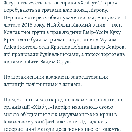
Фігуранти «ялтинської справи «Хізб ут-Тахрір»
перебувають за гратами вже понад півроку.
Перших чотирьох обвинувачених заарештували 11
лютого 2016 року. Найбільш відомий з них – член
Контактної групи з прав людини Емір-Усеін Куку.
Крім нього були затримані алуштинець Муслім
Алієв і житель села Краснокам'янка Енвер Бекіров,
які працювали будівельниками, а також торговець
квітами з Ялти Вадим Сірук.
Правозахисники вважають заарештованих
ялтинців політичними в'язнями.
Представники міжнародної ісламської політичної
організації «Хізб ут-Тахрір» називають своєю
місією об'єднання всіх мусульманських країн в
ісламському халіфаті, але вони відкидають
терористичні методи досягнення цього і кажуть,