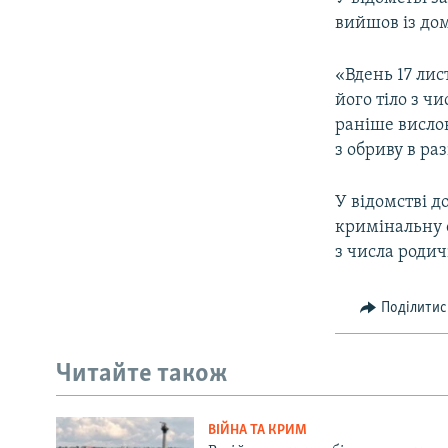
ВІДЕОУРОКИ «ELIFBE»
вийшов із дом
СВІДЧЕННЯ ОКУПАЦІЇ
«Вдень 17 лис
УКРАЇНСЬКА ПРОБЛЕМА КРИМУ
його тіло з 
ІНФОГРАФІКА
раніше висло
з обриву в ра
У відомстві д
кримінальну 
з числа родич
Поділитис
Читайте також
ВІЙНА ТА КРИМ