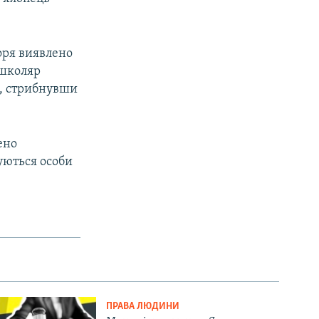
моря виявлено
 школяр
м, стрибнувши
ено
уються особи
ПРАВА ЛЮДИНИ