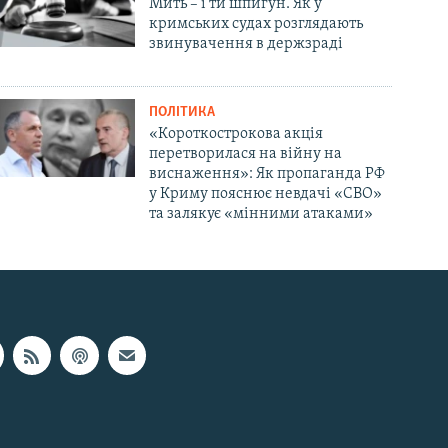
Мить – і ти шпигун. Як у
кримських судах розглядають
звинувачення в держзраді
ПОЛІТИКА
«Короткострокова акція
перетворилася на війну на
виснаження»: Як пропаганда РФ
у Криму пояснює невдачі «СВО»
та залякує «мінними атаками»