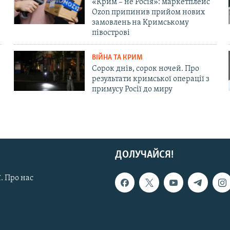
«Крим – не Росія»: маркетплейс
Ozon припинив прийом нових
замовлень на Кримському
півострові
ВІЙНА ТА КРИМ
Сорок днів, сорок ночей. Про
результати кримської операції з
примусу Росії до миру
ДОЛУЧАЙСЯ!
. Про нас