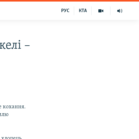
РУС
КТА
келі –
е кохання.
емлю
й хлопець