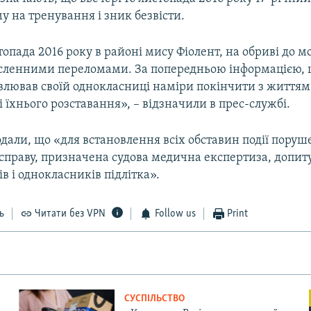
у на тренування і зник безвісти.
топада 2016 року в районі мису Фіолент, на обриві до 
численними переломами. За попередньою інформацією,
влював своїй однокласниці наміри покінчити з життя
зі їхнього розставання», – відзначили в прес-службі.
одали, що «для встановлення всіх обставин події поруш
справу, призначена судова медична експертиза, допит
ів і однокласників підлітка».
ь
Читати без VPN
Follow us
Print
СУСПІЛЬСТВО