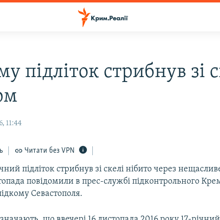
у підліток стрибнув зі с
ом
, 11:44
ь
Читати без VPN
чний підліток стрибнув зі скелі нібито через нещаслив
стопада повідомили в прес-службі підконтрольного Кр
лідкому Севастополя.
азначають, що ввечері 16 листопада 2016 року 17-річни