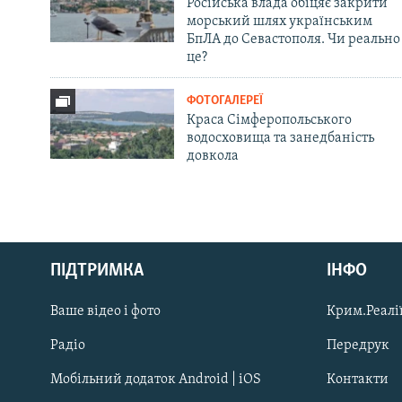
Російська влада обіцяє закрити
морський шлях українським
БпЛА до Севастополя. Чи реально
це?
ФОТОГАЛЕРЕЇ
Краса Сімферопольського
водосховища та занедбаність
довкола
Русский
Qırımtatar
ПІДТРИМКА
ІНФО
Ваше відео і фото
Крим.Реалії
ДОЛУЧАЙСЯ!
Радіо
Передрук
Мобільний додаток Android | iOS
Контакти