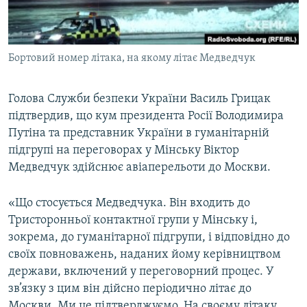
ВІДЕОУРОКИ «ELIFBE»
Русский
СВІДЧЕННЯ ОКУПАЦІЇ
Qırımtatar
Бортовий номер літака, на якому літає Медведчук
УКРАЇНСЬКА ПРОБЛЕМА КРИМУ
ДОЛУЧАЙСЯ!
ІНФОГРАФІКА
Голова Служби безпеки України Василь Грицак
підтвердив, що кум президента Росії Володимира
Путіна та представник України в гуманітарній
Усі сайти RFE/RL
підгрупі на переговорах у Мінську Віктор
Медведчук здійснює авіаперельоти до Москви.
«Що стосується Медведчука. Він входить до
Тристоронньої контактної групи у Мінську і,
зокрема, до гуманітарної підгрупи, і відповідно до
своїх повноважень, наданих йому керівництвом
держави, включений у переговорний процес. У
зв’язку з цим він дійсно періодично літає до
Москви. Ми це підтверджуємо. На своєму літаку,