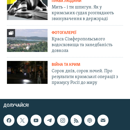
ПРАВА ЛЮДИНИ
Мить – і ти шпигун. Як у
кримських судах розглядають
звинувачення в держзраді
ФОТОГАЛЕРЕЇ
Краса Сімферопольського
водосховища та занедбаність
довкола
ВІЙНА ТА КРИМ
Сорок днів, сорок ночей. Про
результати кримської операції з
примусу Росії до миру
ДОЛУЧАЙСЯ!