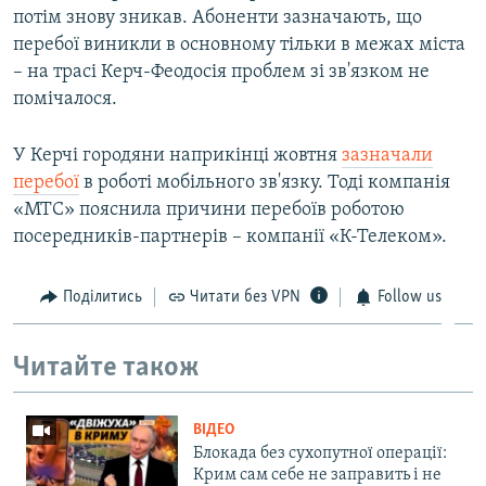
потім знову зникав. Абоненти зазначають, що
ВІДЕОУРОКИ «ELIFBE»
Русский
перебої виникли в основному тільки в межах міста
СВІДЧЕННЯ ОКУПАЦІЇ
– на трасі Керч-Феодосія проблем зі зв'язком не
Qırımtatar
помічалося.
УКРАЇНСЬКА ПРОБЛЕМА КРИМУ
ДОЛУЧАЙСЯ!
ІНФОГРАФІКА
У Керчі городяни наприкінці жовтня
зазначали
перебої
в роботі мобільного зв'язку. Тоді компанія
«МТС» пояснила причини перебоїв роботою
посередників-партнерів – компанії «К-Телеком».
Усі сайти RFE/RL
Поділитись
Читати без VPN
Follow us
Читайте також
ВІДЕО
Блокада без сухопутної операції:
Крим сам себе не заправить і не