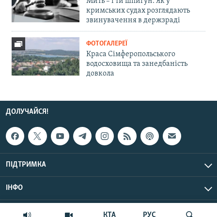
Мить – і ти шпигун. Як у
кримських судах розглядають
звинувачення в держзраді
ФОТОГАЛЕРЕЇ
Краса Сімферопольського
водосховища та занедбаність
довкола
ДОЛУЧАЙСЯ!
ПІДТРИМКА
ІНФО
© Крим.Реалії, 2026 | Усі права застережено.
КТА
РУС