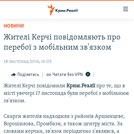
Доступність
посилання
Перейти
НОВИНИ
до
НОВИНИ
Жителі Керчі повідомляють про
основного
ВОДА.КРИМ
матеріалу
перебої з мобільним зв'язком
ВІДЕО ТА ФОТО
Перейти
до
18 листопад 2016, 16:05
ПОЛІТИКА
основної
БЛОГИ
Поділитись
Читати без VPN
навігації
Перейти
ПОГЛЯД
Жителі Керчі повідомили
Крим.Реалії
про те, що в
до
місті увечері 17 листопада були перебої з мобільним
ІНТЕРВ'Ю
пошуку
зв'язком.
ВСЕ ЗА ДЕНЬ
Скарги жителів надходили з районів Аршинцеве,
СПЕЦПРОЕКТИ
Ворошилова, Промбази, а також центру міста. За
ЯК ОБІЙТИ БЛОКУВАННЯ
ДЕПОРТАЦІЯ
словами керчан, зв'язок періодично з'являвся, а