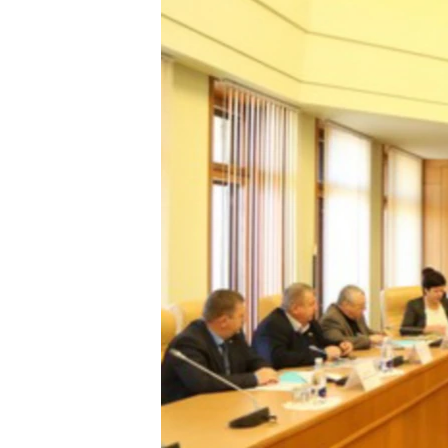
ВІДЕОУРОКИ «ELIFBE»
СВІДЧЕННЯ ОКУПАЦІЇ
УКРАЇНСЬКА ПРОБЛЕМА КРИМУ
ІНФОГРАФІКА