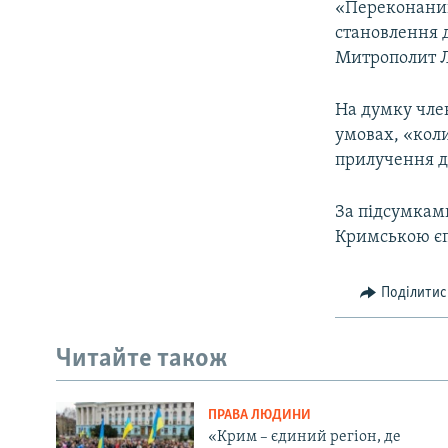
«Переконаний
становлення 
Митрополит Л
На думку чле
умовах, «кол
прилучення д
За підсумками
Кримською єп
Поділитис
Читайте також
ПРАВА ЛЮДИНИ
«Крим – єдиний регіон, де