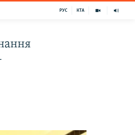
РУС
КТА
нання
-