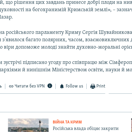
, що рішення цих завдань принесе добрі плоди на нив
духовності на богохранимій Кримській землі», – зазна
азар.
на російського парламенту Криму Сергія Шувайникова
и з'явилося багато полярних, часом, взаємовиключних 
о віри допоможе молоді знайти духовно-моральні оріє
 зустрічі підписано угоду про співпрацю між Сімфероп
архіями й нинішнім Міністерством освіти, науки й мо
ь
Читати без VPN
Follow us
Print
ВІЙНА ТА КРИМ
Російська влада обіцяє закрити