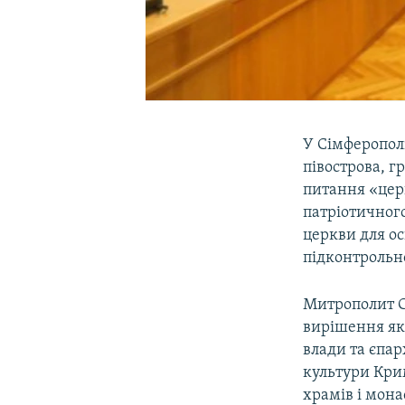
У Сімферополі
півострова, г
питання «цер
патріотичного
церкви для ос
підконтрольн
Митрополит С
вирішення яки
влади та єпар
культури Кри
храмів і мона