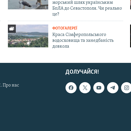
морський шлях українським
БпЛА до Севастополя. Чи реально
це?
ФОТОГАЛЕРЕЇ
Краса Сімферопольського
водосховища та занедбаність
довкола
ДОЛУЧАЙСЯ!
. Про нас