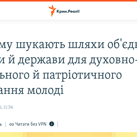
му шукають шляхи об'єд
и й держави для духовно
ьного й патріотичного
ання молоді
, 11:36
ь
Читати без VPN