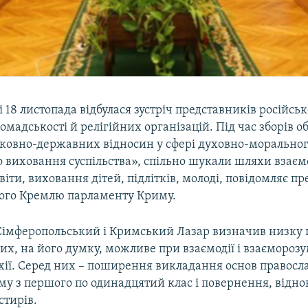
 18 листопада відбулася зустріч представників російськ
ромадськості й релігійних організацій. Під час зборів 
ковно-державних відносин у сфері духовно-моральног
 виховання суспільства», спільно шукали шляхи взаємо
віти, виховання дітей, підлітків, молоді, повідомляє п
ого Кремлю парламенту Криму.
імферопольський і Кримський Лазар визначив низку 
х, на його думку, можливе при взаємодії і взаєморозу
хії. Серед них – поширення викладання основ правосл
му з першого по одинадцятий клас і повернення, відн
стирів.