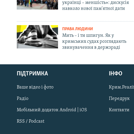
українці – меншість»: дискусія
навколо нової пам'ятної дати
ПРАВА ЛЮДИНИ
Мить – і ти шпигун. Як у
кримських судах розглядають
звинувачення в держзраді
Русский
ПІДТРИМКА
ІНФО
Qırımtatar
Ваше відео і фото
Крим.Реалії
ДОЛУЧАЙСЯ!
Радіо
Передрук
Мобільний додаток Android | iOS
Контакти
RSS / Podcast
Усі сайти RFE/RL