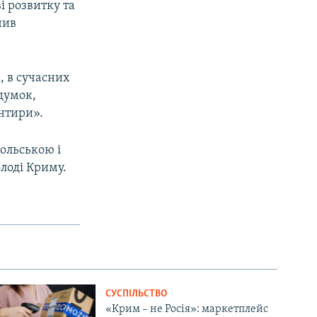
і розвитку та
чив
, в сучасних
думок,
нтири».
ольською і
лоді Криму.
СУСПІЛЬСТВО
«Крим – не Росія»: маркетплейс