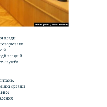
ої влади
обговорювали
о й
дії влади й
рес-служба
питань,
мінні органів
авної
овлення