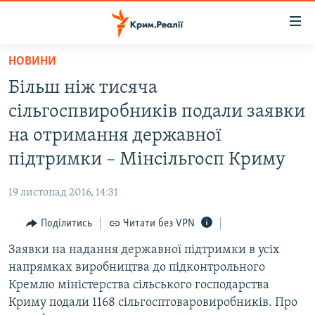
Доступність
посилання
Перейти
НОВИНИ
до
НОВИНИ
Більш ніж тисяча
основного
ВОДА.КРИМ
матеріалу
сільгоспвиробників подали заявки
ВІДЕО ТА ФОТО
Перейти
на отримання державної
до
ПОЛІТИКА
підтримки – Мінсільгосп Криму
основної
БЛОГИ
навігації
19 листопад 2016, 14:31
Перейти
ПОГЛЯД
до
Поділитись
Читати без VPN
ІНТЕРВ'Ю
пошуку
Заявки на надання державної підтримки в усіх
ВСЕ ЗА ДЕНЬ
напрямках виробництва до підконтрольного
СПЕЦПРОЕКТИ
Кремлю міністерства сільського господарства
Криму подали 1168 сільгосптоваровиробників. Про
ЯК ОБІЙТИ БЛОКУВАННЯ
ДЕПОРТАЦІЯ