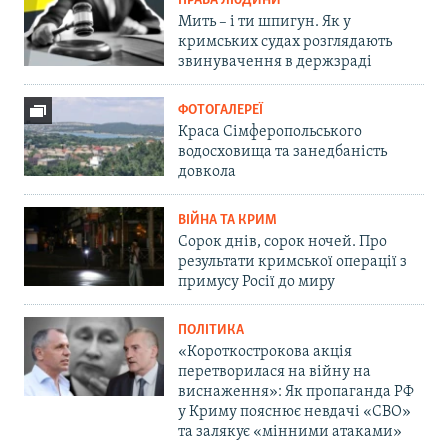
ПРАВА ЛЮДИНИ
Мить – і ти шпигун. Як у
кримських судах розглядають
звинувачення в держзраді
ФОТОГАЛЕРЕЇ
Краса Сімферопольського
водосховища та занедбаність
довкола
ВІЙНА ТА КРИМ
Сорок днів, сорок ночей. Про
результати кримської операції з
примусу Росії до миру
ПОЛІТИКА
«Короткострокова акція
перетворилася на війну на
виснаження»: Як пропаганда РФ
у Криму пояснює невдачі «СВО»
та залякує «мінними атаками»