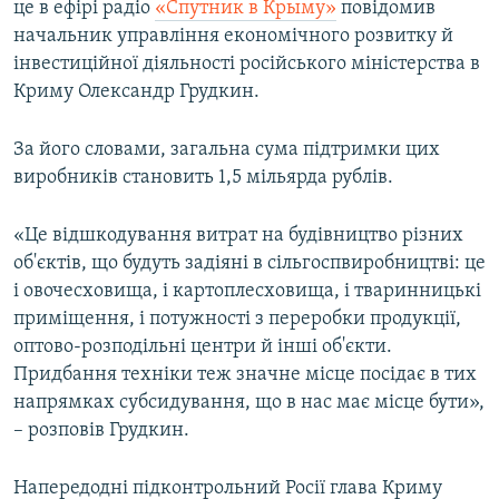
це в ефірі радіо
«Спутник в Крыму»
повідомив
ВІДЕОУРОКИ «ELIFBE»
начальник управління економічного розвитку й
Русский
СВІДЧЕННЯ ОКУПАЦІЇ
інвестиційної діяльності російського міністерства в
Qırımtatar
Криму Олександр Грудкин.
УКРАЇНСЬКА ПРОБЛЕМА КРИМУ
ДОЛУЧАЙСЯ!
ІНФОГРАФІКА
За його словами, загальна сума підтримки цих
виробників становить 1,5 мільярда рублів.
«Це відшкодування витрат на будівництво різних
Усі сайти RFE/RL
об'єктів, що будуть задіяні в сільгоспвиробництві: це
і овочесховища, і картоплесховища, і тваринницькі
приміщення, і потужності з переробки продукції,
оптово-розподільні центри й інші об'єкти.
Придбання техніки теж значне місце посідає в тих
напрямках субсидування, що в нас має місце бути»,
– розповів Грудкин.
Напередодні підконтрольний Росії глава Криму