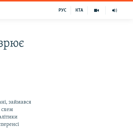
РУС
КТА
озрює
ні, займався
 схем
алітики
сперенсі