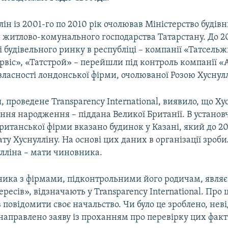
ін із 2001-го по 2010 рік очолював Міністерство будівн
й житлово-комунального господарства Татарстану. До 2
і будівельного ринку в республіці – компанії «Татсель
віс», «Татстрой» – перейшли під контроль компанії «
власності лондонської фірми, очолюваної Розою Хуснул
, проведене Transparency International, виявило, що Ху
ння народження – піддана Великої Британії. В установ
итанської фірми вказано будинок у Казані, який до 20
у Хуснулліну. На основі цих даних в організації зроб
улліна – мати чиновника.
ника з фірмами, підконтрольними його родичам, являє
ересів», відзначають у Transparency International. Про
 повідомити своє начальство. Чи було це зроблено, нев
аправлено заяву із проханням про перевірку цих факт