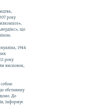
ицтва,
007 року
жилкомхоз»,
Авердікс», що
ліною.
снулліна, 1944
чих
11 року
или висновок,
 собою
 цю обставину
ідомо. До
ів, інформує