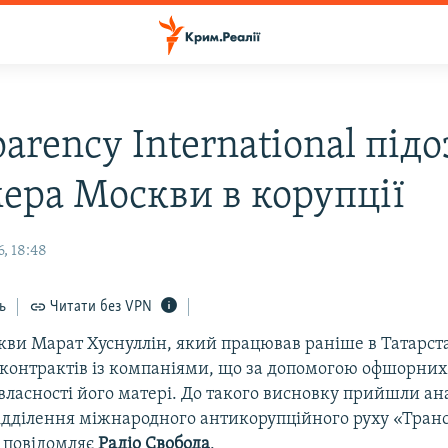
arency International під
мера Москви в корупції
, 18:48
ь
Читати без VPN
кви Марат Хуснуллін, який працював раніше в Татарста
контрактів із компаніями, що за допомогою офшорних
власності його матері. До такого висновку прийшли ан
відділення міжнародного антикорупційного руху «Тран
 повідомляє
Радіо Свобода
.