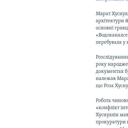
ВІДЕОУРОКИ «ELIFBE»
СВІДЧЕННЯ ОКУПАЦІЇ
Марат Хуснулл
архітектури 
УКРАЇНСЬКА ПРОБЛЕМА КРИМУ
основні гравц
ІНФОГРАФІКА
«Водоканалсер
перебувала у 
Розслідування
року народже
документах бр
належав Марат
що Роза Хусн
Робота чинов
«конфлікт інт
Хуснуллін мав
прокуратури н