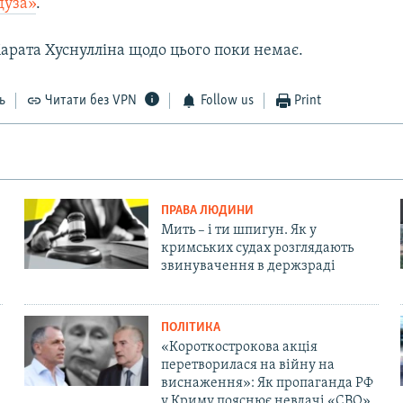
дуза»
.
арата Хуснулліна щодо цього поки немає.
ь
Читати без VPN
Follow us
Print
ПРАВА ЛЮДИНИ
Мить – і ти шпигун. Як у
кримських судах розглядають
звинувачення в держзраді
ПОЛІТИКА
«Короткострокова акція
перетворилася на війну на
виснаження»: Як пропаганда РФ
у Криму пояснює невдачі «СВО»