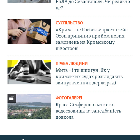
БпЛА до Севастополя. Чи реально
це?
СУСПІЛЬСТВО
«Крим – не Росія»: маркетплейс
Ozon припинив прийом нових
замовлень на Кримському
півострові
ПРАВА ЛЮДИНИ
Мить – і ти шпигун. Як у
кримських судах розглядають
звинувачення в держзраді
ФОТОГАЛЕРЕЇ
Краса Сімферопольського
водосховища та занедбаність
довкола