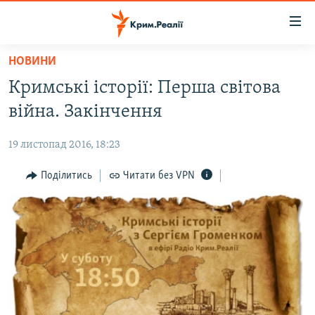
Доступність
посилання
Перейти
НОВИНИ
до
НОВИНИ
Кримські історії: Перша світова
основного
ВОДА.КРИМ
матеріалу
війна. Закінчення
ВІДЕО ТА ФОТО
Перейти
до
19 листопад 2016, 18:23
ПОЛІТИКА
основної
БЛОГИ
Поділитись
Читати без VPN
навігації
Перейти
ПОГЛЯД
до
ІНТЕРВ'Ю
пошуку
ВСЕ ЗА ДЕНЬ
СПЕЦПРОЕКТИ
ЯК ОБІЙТИ БЛОКУВАННЯ
ДЕПОРТАЦІЯ