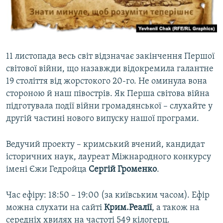
ВІДЕОУРОКИ «ELIFBE»
Русский
СВІДЧЕННЯ ОКУПАЦІЇ
Qırımtatar
УКРАЇНСЬКА ПРОБЛЕМА КРИМУ
11 листопада весь світ відзначає закінчення Першої
ДОЛУЧАЙСЯ!
ІНФОГРАФІКА
світової війни, що назавжди відокремила галантне
19 століття від жорстокого 20-го. Не оминула вона
стороною й наш півострів. Як Перша світова війна
підготувала події війни громадянської – слухайте у
Усі сайти RFE/RL
другій частині нового випуску нашої програми.
Ведучий проекту – кримський вчений, кандидат
історичних наук, лауреат Міжнародного конкурсу
імені Єжи Гедройца
Сергій Громенко
.
Час ефіру: 18:50 – 19:00 (за київським часом). Ефір
можна слухати на сайті
Крим.Реалії
, а також на
середніх хвилях на частоті 549 кілогерц.