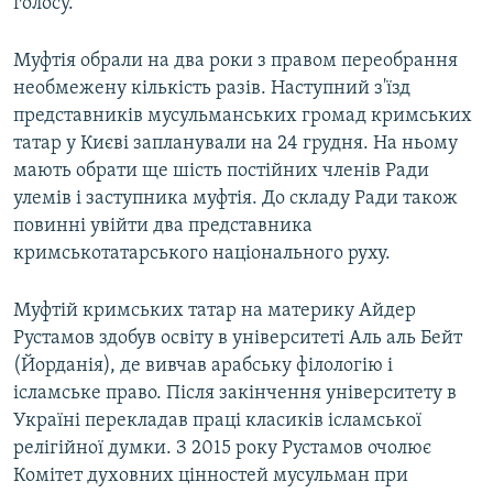
голосу.
Муфтія обрали на два роки з правом переобрання
необмежену кількість разів. Наступний з'їзд
представників мусульманських громад кримських
татар у Києві запланували на 24 грудня. На ньому
мають обрати ще шість постійних членів Ради
улемів і заступника муфтія. До складу Ради також
повинні увійти два представника
кримськотатарського національного руху.
Муфтій кримських татар на материку Айдер
Рустамов здобув освіту в університеті Аль аль Бейт
(Йорданія), де вивчав арабську філологію і
ісламське право. Після закінчення університету в
Україні перекладав праці класиків ісламської
релігійної думки. З 2015 року Рустамов очолює
Комітет духовних цінностей мусульман при