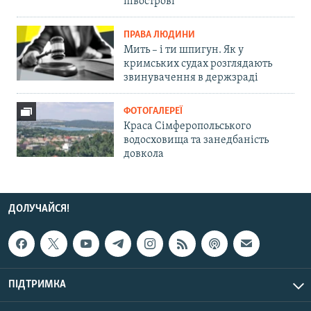
півострові
ПРАВА ЛЮДИНИ
Мить – і ти шпигун. Як у
кримських судах розглядають
звинувачення в держзраді
ФОТОГАЛЕРЕЇ
Краса Сімферопольського
водосховища та занедбаність
довкола
ДОЛУЧАЙСЯ!
ПІДТРИМКА