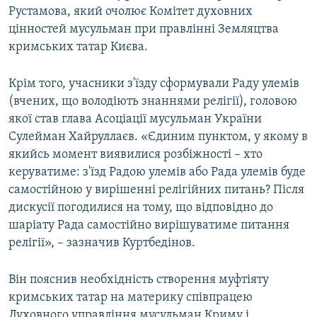
Рустамова, який очолює Комітет духовних
ВІДЕОУРОКИ «ELIFBE»
Русский
цінностей мусульман при правлінні Земляцтва
СВІДЧЕННЯ ОКУПАЦІЇ
кримських татар Києва.
Qırımtatar
УКРАЇНСЬКА ПРОБЛЕМА КРИМУ
Крім того, учасники з'їзду сформували Раду улемів
ДОЛУЧАЙСЯ!
ІНФОГРАФІКА
(вчених, що володіють знаннями релігії), головою
якої став глава Асоціації мусульман України
Сулейман Хайруллаєв. «Єдиним пунктом, у якому в
якийсь момент виявилися розбіжності – хто
Усі сайти RFE/RL
керуватиме: з'їзд Радою улемів або Рада улемів буде
самостійною у вирішенні релігійних питань? Після
дискусії погодилися на тому, що відповідно до
шаріату Рада самостійно вирішуватиме питання
релігії», – зазначив Куртбедінов.
Він пояснив необхідність створення муфтіяту
кримських татар на материку співпрацею
Духовного управління мусульман Криму і