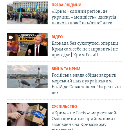
ПРАВА ЛЮДИНИ
«Крим – єдиний регіон, де
українці – меншість»: дискусія
навколо нової пам'ятної дати
ВІДЕО
Блокада без сухопутної операції:
Крим сам себе не заправить і не
прогодує | Крим.Реалії
ВІЙНА ТА КРИМ
Російська влада обіцяє закрити
морський шлях українським
БпЛА до Севастополя. Чи реально
це?
СУСПІЛЬСТВО
«Крим – не Росія»: маркетплейс
Ozon припинив прийом нових
замовлень на Кримському