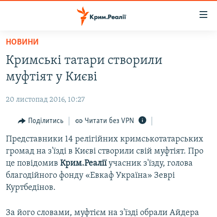
Доступність
посилання
Перейти
НОВИНИ
до
НОВИНИ
Кримські татари створили
основного
ВОДА.КРИМ
матеріалу
муфтіят у Києві
ВІДЕО ТА ФОТО
Перейти
до
20 листопад 2016, 10:27
ПОЛІТИКА
основної
БЛОГИ
Поділитись
Читати без VPN
навігації
Перейти
ПОГЛЯД
Представники 14 релігійних кримськотатарських
до
громад на з'їзді в Києві створили свій муфтіят. Про
ІНТЕРВ'Ю
пошуку
це повідомив
Крим.Реалії
учасник з'їзду, голова
ВСЕ ЗА ДЕНЬ
благодійного фонду «Евкаф Україна» Зеврі
Куртбедінов.
СПЕЦПРОЕКТИ
ЯК ОБІЙТИ БЛОКУВАННЯ
ДЕПОРТАЦІЯ
За його словами, муфтієм на з'їзді обрали Айдера