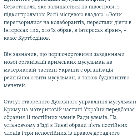
Севастополя, яке залишається на півострові, з
підконтрольною Росії місцевою владою. «Вони
перетворилися на колаборантів, перестали діяти в
інтересах тих, хто їх обрав, в інтересах вірян», –
каже Куртбедінов.
Він зазначив, що першочерговими завданнями
нової організації кримських мусульман на
материковій частині України є організація
релігійної освіти мусульман, а також будівництво
мечетей.
Статут створеного Духовного управління мусульман
Криму на материковій частині України передбачає
обрання 11 постійних членів Ради улемів. На
установчому з'їзді в Києві обрали п'ять постійних
членів і три непостійних із правом дорадчого