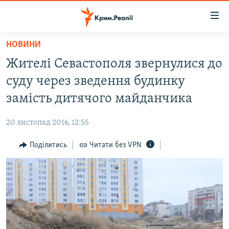
Доступність
посилання
Перейти
НОВИНИ
до
НОВИНИ
Жителі Севастополя звернулися до
основного
ВОДА.КРИМ
матеріалу
суду через зведення будинку
ВІДЕО ТА ФОТО
Перейти
замість дитячого майданчика
до
ПОЛІТИКА
основної
20 листопад 2016, 12:55
БЛОГИ
навігації
Перейти
Поділитись
Читати без VPN
ПОГЛЯД
до
ІНТЕРВ'Ю
пошуку
ВСЕ ЗА ДЕНЬ
СПЕЦПРОЕКТИ
ЯК ОБІЙТИ БЛОКУВАННЯ
ДЕПОРТАЦІЯ