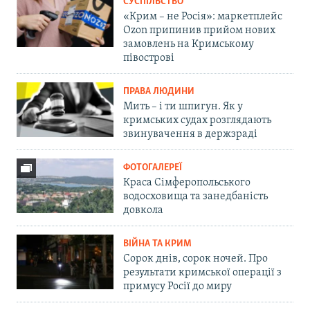
СУСПІЛЬСТВО
«Крим – не Росія»: маркетплейс
Ozon припинив прийом нових
замовлень на Кримському
півострові
ПРАВА ЛЮДИНИ
Мить – і ти шпигун. Як у
кримських судах розглядають
звинувачення в держзраді
ФОТОГАЛЕРЕЇ
Краса Сімферопольського
водосховища та занедбаність
довкола
ВІЙНА ТА КРИМ
Сорок днів, сорок ночей. Про
результати кримської операції з
примусу Росії до миру