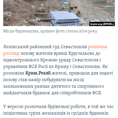
ВІДЕОУРОКИ «ELIFBE»
Русский
СВІДЧЕННЯ ОКУПАЦІЇ
Qırımtatar
УКРАЇНСЬКА ПРОБЛЕМА КРИМУ
Місце будівництва, архівне фото, січень 2016 року
ДОЛУЧАЙСЯ!
ІНФОГРАФІКА
Ленінський районний суд Севастополя
розпочав
розгляд
позову жителів вулиці Хрустальова до
Усі сайти RFE/RL
підконтрольного Кремлю уряду Севастополя і
управління ФСБ Росії по Криму і Севастополю. Як
розповіли
Крим.Реалії
жителі, приводом для подачі
позову став намір побудувати на місці
запланованих раніше дитячого та спортивного
майданчиків будинок для співробітників ФСБ.
У вересні розпочали будівельні роботи, в той же час
ініціативна група мешканців із сусідніх будинків