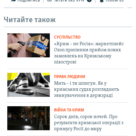
Поділитись
Читати без VPN
Follow us
Читайте також
СУСПІЛЬСТВО
«Крим – не Росія»: маркетплейс
Ozon припинив прийом нових
замовлень на Кримському
півострові
ПРАВА ЛЮДИНИ
Мить – і ти шпигун. Як у
кримських судах розглядають
звинувачення в держзраді
ВІЙНА ТА КРИМ
Сорок днів, сорок ночей. Про
результати кримської операції з
примусу Росії до миру