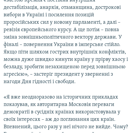
«Метою Кремля є постійна внутрішня
ВІДЕОУРОКИ «ELIFBE»
дестабілізація, анархія, отаманщина, дострокові
Русский
вибори в Україні і посилення позицій
СВІДЧЕННЯ ОКУПАЦІЇ
Qırımtatar
проросійських сил у новому парламенті, а далі –
УКРАЇНСЬКА ПРОБЛЕМА КРИМУ
ревізія європейського курсу. А ще потім – повна
зміна зовнішньополітичного вектору держави. У
ДОЛУЧАЙСЯ!
ІНФОГРАФІКА
фіналі – повернення України в імперське стійло.
Якщо піти шляхом гострих внутрішніх конфліктів,
можна дуже швидко кинути країну у прірву хаосу і
Усі сайти RFE/RL
безладу, зробити незахищеною перед зовнішньою
агресією», – застеріг президент у зверненні з
нагоди Дня гідності і свободи.
«Я вже неодноразово на історичних прикладах
показував, як авторитарна Московія переваги
демократії в сусідніх країнах використовувала у
своїх інтересах – аж до поглинання цих країн.
Впевнений, цього разу у неї нічого не вийде. Чому?