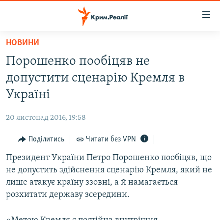
Доступність
посилання
Перейти
НОВИНИ
до
НОВИНИ
Порошенко пообіцяв не
основного
ВОДА.КРИМ
матеріалу
допустити сценарію Кремля в
ВІДЕО ТА ФОТО
Перейти
Україні
до
ПОЛІТИКА
основної
20 листопад 2016, 19:58
БЛОГИ
навігації
Перейти
Поділитись
Читати без VPN
ПОГЛЯД
до
Президент України Петро Порошенко пообіцяв, що
ІНТЕРВ'Ю
пошуку
не допустить здійснення сценарію Кремля, який не
ВСЕ ЗА ДЕНЬ
лише атакує країну ззовні, а й намагається
СПЕЦПРОЕКТИ
розхитати державу зсередини.
ЯК ОБІЙТИ БЛОКУВАННЯ
ДЕПОРТАЦІЯ