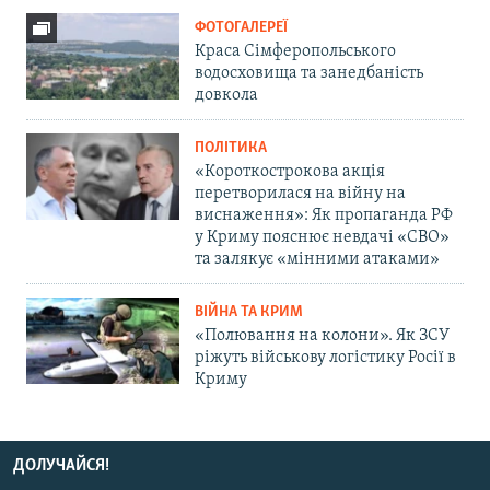
ФОТОГАЛЕРЕЇ
Краса Сімферопольського
водосховища та занедбаність
довкола
ПОЛІТИКА
«Короткострокова акція
перетворилася на війну на
виснаження»: Як пропаганда РФ
у Криму пояснює невдачі «СВО»
та залякує «мінними атаками»
ВІЙНА ТА КРИМ
«Полювання на колони». Як ЗСУ
ріжуть військову логістику Росії в
Криму
ДОЛУЧАЙСЯ!