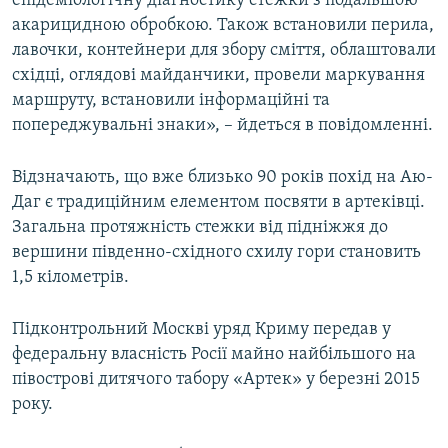
епідеміологічну діагностику стежки з подальшою
ВІДЕОУРОКИ «ELIFBE»
акарицидною обробкою. Також встановили перила,
Русский
лавочки, контейнери для збору сміття, облаштовали
СВІДЧЕННЯ ОКУПАЦІЇ
Qırımtatar
східці, оглядові майданчики, провели маркування
УКРАЇНСЬКА ПРОБЛЕМА КРИМУ
маршруту, встановили інформаційні та
попереджувальні знаки», – йдеться в повідомленні.
ДОЛУЧАЙСЯ!
ІНФОГРАФІКА
Відзначають, що вже близько 90 років похід на Аю-
Даг є традиційним елементом посвяти в артеківці.
Усі сайти RFE/RL
Загальна протяжність стежки від підніжжя до
вершини південно-східного схилу гори становить
1,5 кілометрів.
Підконтрольний Москві уряд Криму передав у
федеральну власність Росії майно найбільшого на
півострові дитячого табору «Артек» у березні 2015
року.