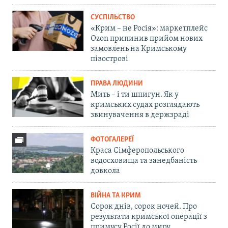
СУСПІЛЬСТВО
«Крим – не Росія»: маркетплейс
Ozon припинив прийом нових
замовлень на Кримському
півострові
ПРАВА ЛЮДИНИ
Мить – і ти шпигун. Як у
кримських судах розглядають
звинувачення в держзраді
ФОТОГАЛЕРЕЇ
Краса Сімферопольського
водосховища та занедбаність
довкола
ВІЙНА ТА КРИМ
Сорок днів, сорок ночей. Про
результати кримської операції з
примусу Росії до миру