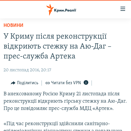
Доступність
посилання
Перейти
НОВИНИ
до
НОВИНИ
У Криму після реконструкції
основного
ВОДА.КРИМ
матеріалу
відкриють стежку на Аю-Даг –
ВІДЕО ТА ФОТО
Перейти
прес-служба Артека
до
ПОЛІТИКА
основної
20 листопад 2016, 20:17
БЛОГИ
навігації
Перейти
Поділитись
Читати без VPN
ПОГЛЯД
до
В анексованому Росією Криму 21 листопада після
ІНТЕРВ'Ю
пошуку
реконструкції відкриють гірську стежку на Аю-Даг.
ВСЕ ЗА ДЕНЬ
Про це повідомляє прес-служба МДЦ «Артек».
СПЕЦПРОЕКТИ
«Під час реконструкції здійснили санітарно-
ЯК ОБІЙТИ БЛОКУВАННЯ
ДЕПОРТАЦІЯ