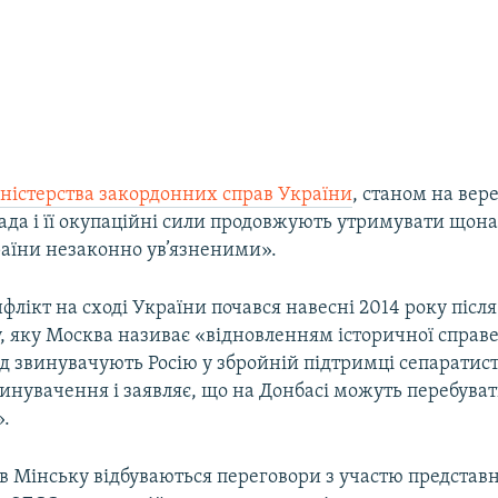
ністерства закордонних справ України
, станом на вер
лада і її окупаційні сили продовжують утримувати що
аїни незаконно ув’язненими».
лікт на сході України почався навесні 2014 року після
, яку Москва називає «відновленням історичної справе
ід звинувачують Росію у збройній підтримці сепаратис
винувачення і заявляє, що на Донбасі можуть перебуват
».
 в Мінську відбуваються переговори з участю представ