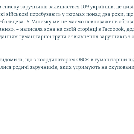
в списку заручників залишається 109 українців, це циві
які військові перебувають у тюрмах понад два роки, ще
Дебальцева. У Мінську ми не маємо повноважень обго
ння», – написала вона на своїй сторінці в Facebook, д
данням гуманітарної групи є звільнення заручників з 
відомила, що з координатором ОБСЄ в гуманітарній під
ілися родичі заручників, яких утримують на окуповани