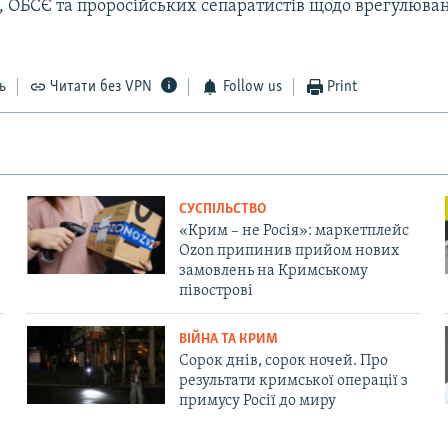
ї, ОБСЄ та проросійських сепаратистів щодо врегулюван
ь
Читати без VPN
Follow us
Print
СУСПІЛЬСТВО
«Крим – не Росія»: маркетплейс
Ozon припинив прийом нових
замовлень на Кримському
півострові
ВІЙНА ТА КРИМ
Сорок днів, сорок ночей. Про
результати кримської операції з
примусу Росії до миру