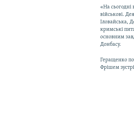
ВІДЕОУРОКИ «ELIFBE»
«На сьогодні 
СВІДЧЕННЯ ОКУПАЦІЇ
військові. Де
Іловайська, 
УКРАЇНСЬКА ПРОБЛЕМА КРИМУ
кримські пита
ІНФОГРАФІКА
основним зав
Донбасу.
Геращенко по
Фрішем зустр