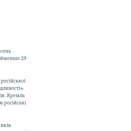
есень
найменше 29
 російської
дливості».
тів. Кремль
и російські
ників