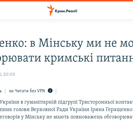
енко: в Мінську ми не м
орювати кримські питан
6, 20:05
ь
Читати без VPN
країни в гуманітарній підгрупі Тристоронньої контак
пник голови Верховної Ради України Ірина Геращенко 
еговорів у Мінську не мають повноважень обговорюва