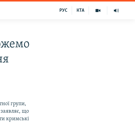
РУС
КТА
ожемо
ня
тної групи,
заявляє, що
ти кримські