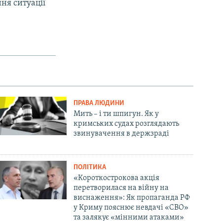
ня ситуації
ПРАВА ЛЮДИНИ
Мить – і ти шпигун. Як у
кримських судах розглядають
звинувачення в держзраді
ПОЛІТИКА
«Короткострокова акція
перетворилася на війну на
виснаження»: Як пропаганда РФ
у Криму пояснює невдачі «СВО»
та залякує «мінними атаками»