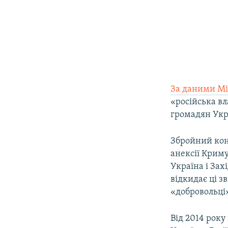
За даними Мі
«російська в
громадян Укр
Збройний конф
анексії Криму
Україна і Зах
відкидає ці з
«добровольці
Від 2014 року