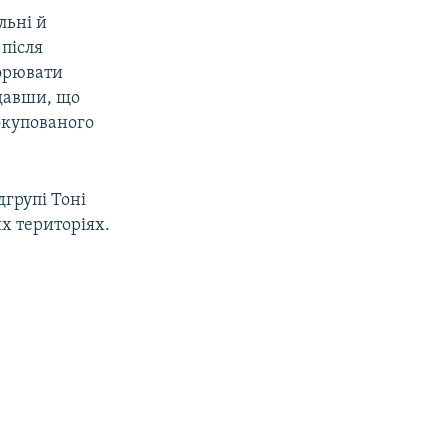
льні й
 після
ворювати
одавши, що
окупованого
групі Тоні
х територіях.