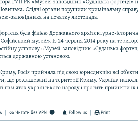
тора ГУП РК «Музей-заповідник «Судацька фортеця» 
 Новицька. Слідчі органи порушили кримінальну справу
зею-заповідника на початку листопада.
фортеця була філією Державного архітектурно-історич
Софійський музей». Із 24 червня 2014 року на територі
остійну установу «Музей-заповідник «Судацька фортец
ться державною установою.
 Криму, Росія прийняла під свою юрисдикцію всі об'єкти
ги, що розташовані на території Криму. Україна наполя
 пам'яток українського народу і просить прийняти їх 
ь
Читати без VPN
Follow us
Print