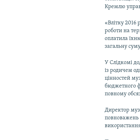
ВІДЕОУРОКИ «ELIFBE»
Кремлю управ
СВІДЧЕННЯ ОКУПАЦІЇ
«Влітку 2016 
УКРАЇНСЬКА ПРОБЛЕМА КРИМУ
роботи на тер
ІНФОГРАФІКА
оплатила їхню
загальну суму
У Слідкомі до
із родичем од
цінностей муз
бюджетного фо
повному обся
Директор муз
повноважень (
використанням