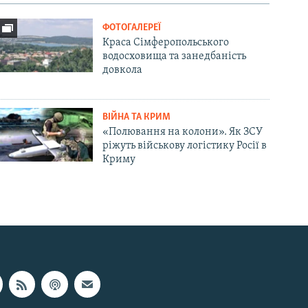
ФОТОГАЛЕРЕЇ
Краса Сімферопольського
водосховища та занедбаність
довкола
ВІЙНА ТА КРИМ
«Полювання на колони». Як ЗСУ
ріжуть військову логістику Росії в
Криму