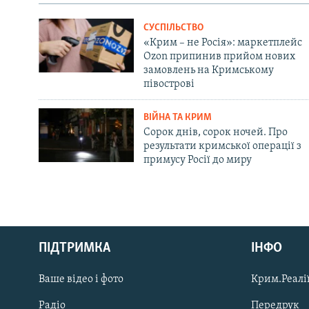
СУСПІЛЬСТВО
«Крим – не Росія»: маркетплейс
Ozon припинив прийом нових
замовлень на Кримському
півострові
ВІЙНА ТА КРИМ
Сорок днів, сорок ночей. Про
результати кримської операції з
примусу Росії до миру
Русский
Qırımtatar
ПІДТРИМКА
ІНФО
Ваше відео і фото
Крим.Реалії
ДОЛУЧАЙСЯ!
Радіо
Передрук