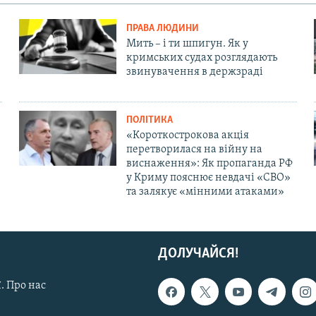
ПРАВА ЛЮДИНИ
Мить – і ти шпигун. Як у
кримських судах розглядають
звинувачення в держзраді
ПОЛІТИКА
«Короткострокова акція
перетворилася на війну на
виснаження»: Як пропаганда РФ
у Криму пояснює невдачі «СВО»
та залякує «мінними атаками»
ДОЛУЧАЙСЯ!
. Про нас