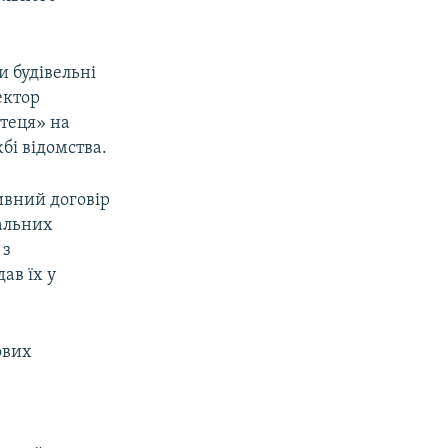
и будівельні
ектор
ртеця» на
бі відомства.
ивний договір
іальних
 з
ав їх у
ових