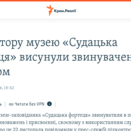
тору музею «Судацька
ця» висунули звинуваче
ом
, 18:42
ь
Читати без VPN
зею-заповідника «Судацька фортеця» звинуватили в 
вноважень і присвоєнні, скоєному з використанням сл
ро це 22 листопада повідомили у прес-службі підконтр