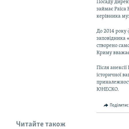
Посаду дирек
займає Раїса
керівника му
До 2014 року 
заповідника «
створено сам
Криму вважає
Після анексії
історичної ва
приналежності
ЮНЕСКО.
Поділитис
Читайте також