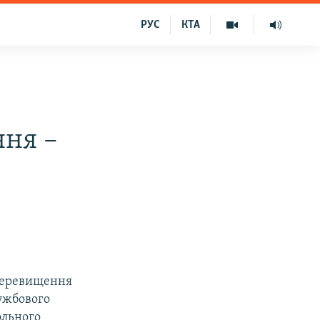
РУС
КТА
ння –
перевищення
ужбового
ольного