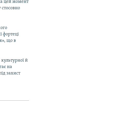
на цей момент
 стосовно
ного
ї фортеці
я», що в
 культурної й
гає на
під захист