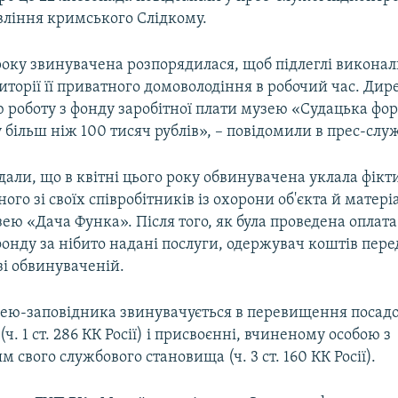
ління кримського Слідкому.
року звинувачена розпорядилася, щоб підлеглі виконал
иторії її приватного домоволодіння в робочий час. Дир
 роботу з фонду заробітної плати музею «Судацька фо
 більш ніж 100 тисяч рублів», – повідомили в прес-служ
дали, що в квітні цього року обвинувачена уклала фікт
ного зі своїх співробітників із охорони об'єкта й матер
ею «Дача Функа». Після того, як була проведена оплата
нду за нібито надані послуги, одержувач коштів перед
зі обвинуваченій.
ею-заповідника звинувачується в перевищення посад
ч. 1 ст. 286 КК Росії) і присвоєнні, вчиненому особою з
 свого службового становища (ч. 3 ст. 160 КК Росії).