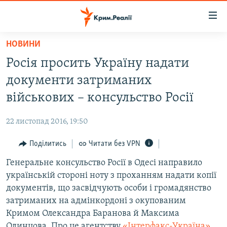
Доступність
посилання
Перейти
НОВИНИ
до
НОВИНИ
Росія просить Україну надати
основного
ВОДА.КРИМ
матеріалу
документи затриманих
ВІДЕО ТА ФОТО
Перейти
військових – консульство Росії
до
ПОЛІТИКА
основної
22 листопад 2016, 19:50
БЛОГИ
навігації
Перейти
Поділитись
Читати без VPN
ПОГЛЯД
до
Генеральне консульство Росії в Одесі направило
ІНТЕРВ'Ю
пошуку
українській стороні ноту з проханням надати копії
ВСЕ ЗА ДЕНЬ
документів, що засвідчують особи і громадянство
СПЕЦПРОЕКТИ
затриманих на адмінкордоні з окупованим
Кримом Олександра Баранова й Максима
ЯК ОБІЙТИ БЛОКУВАННЯ
ДЕПОРТАЦІЯ
Одинцова. Про це агентству
«Інтерфакс-Україна»