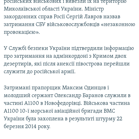
російських військових і вивезли їх на територію
Миколаївської області України. Міністр
закордонних справ Росії Сергій Лавров назвав
затримання СБУ військовослужбовців «незаконною
провокацією».
У Службі безпеки України підтвердили інформацію
про затримання на адмінкордоні з Кримом двох
дезертирів, які після анексії півострова перейшли
служити до російської армії.
Затримані прапорщик Максим Одинцов і
молодший сержант Олександр Баранов служили в
частині А1100 в Новофедорівці. Військова частина
А1100 10-ї морської авіаційної бригади ВМС
України була захоплена в результаті штурму 22
березня 2014 року.