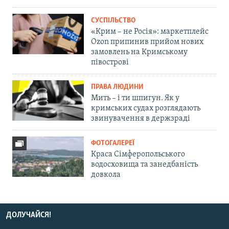
СУСПІЛЬСТВО
«Крим – не Росія»: маркетплейс
Ozon припинив прийом нових
замовлень на Кримському
півострові
ПРАВА ЛЮДИНИ
Мить – і ти шпигун. Як у
кримських судах розглядають
звинувачення в держзраді
ФОТОГАЛЕРЕЇ
Краса Сімферопольського
водосховища та занедбаність
довкола
ДОЛУЧАЙСЯ!