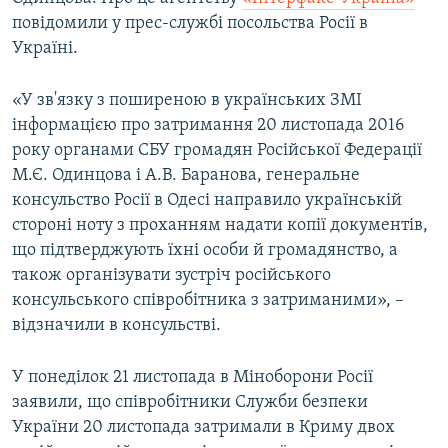
ВІДЕОУРОКИ «ELIFBE»
повідомили у прес-службі посольства Росії в
Русский
Україні.
СВІДЧЕННЯ ОКУПАЦІЇ
Qırımtatar
УКРАЇНСЬКА ПРОБЛЕМА КРИМУ
«У зв'язку з поширеною в українських ЗМІ
інформацією про затримання 20 листопада 2016
ДОЛУЧАЙСЯ!
ІНФОГРАФІКА
року органами СБУ громадян Російської Федерації
М.Є. Одинцова і А.В. Баранова, генеральне
консульство Росії в Одесі направило українській
Усі сайти RFE/RL
стороні ноту з проханням надати копії документів,
що підтверджують їхні особи й громадянство, а
також організувати зустріч російського
консульського співробітника з затриманими», –
відзначили в консульстві.
У понеділок 21 листопада в Міноборони Росії
заявили, що співробітники Служби безпеки
України 20 листопада затримали в Криму двох