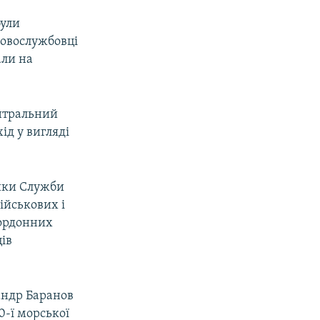
були
ковослужбовці
али на
ентральний
ід у вигляді
ники Служби
ійськових і
кордонних
ів
андр Баранов
0-ї морської