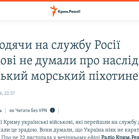
одячи на службу Росії
ові не думали про наслід
ький морський піхотине
, 22:27
ь
Читати без VPN
ії Криму українські військові, які перейшли на службу 
жали це зрадою. Вони думали, що Україна ніяк не карат
 Про це 22 листопада у вечірньому ефірі
Радіо Крим.Реа