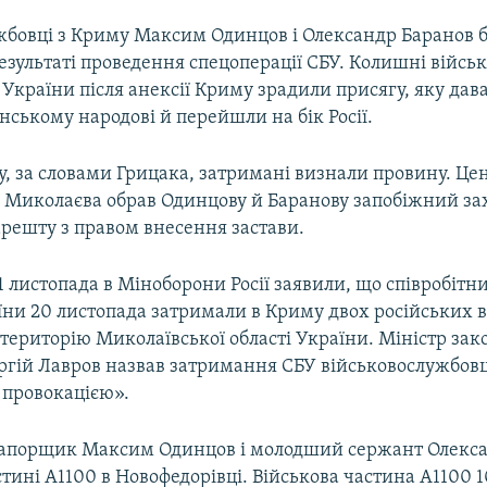
жбовці з Криму Максим Одинцов і Олександр Баранов 
езультаті проведення спецоперації СБУ. Колишні війсь
України після анексії Криму зрадили присягу, яку дав
їнському народові й перейшли на бік Росії.
у, за словами Грицака, затримані визнали провину. Ц
 Миколаєва обрав Одинцову й Баранову запобіжний зах
арешту з правом внесення застави.
1 листопада в Міноборони Росії заявили, що співробіт
їни 20 листопада затримали в Криму двох російських в
 територію Миколаївської області України. Міністр за
ергій Лавров назвав затримання СБУ військовослужбовц
провокацією».
апорщик Максим Одинцов і молодший сержант Олекс
тині А1100 в Новофедорівці. Військова частина А1100 1