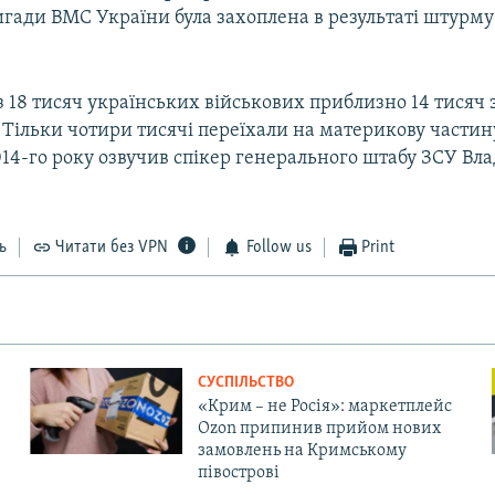
игади ВМС України була захоплена в результаті штурму
 з 18 тисяч українських військових приблизно 14 тися
. Тільки чотири тисячі переїхали на материкову частин
14-го року озвучив спікер генерального штабу ЗСУ Вл
ь
Читати без VPN
Follow us
Print
СУСПІЛЬСТВО
«Крим – не Росія»: маркетплейс
Ozon припинив прийом нових
замовлень на Кримському
півострові