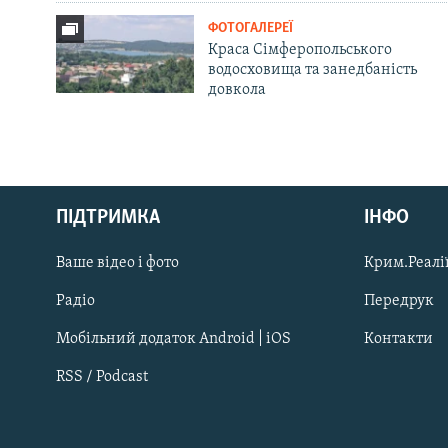
ФОТОГАЛЕРЕЇ
Краса Сімферопольського
водосховища та занедбаність
довкола
Русский
Qırımtatar
ПІДТРИМКА
ІНФО
Ваше відео і фото
Крим.Реалії
ДОЛУЧАЙСЯ!
Радіо
Передрук
Мобільний додаток Android | iOS
Контакти
RSS / Podcast
Усі сайти RFE/RL