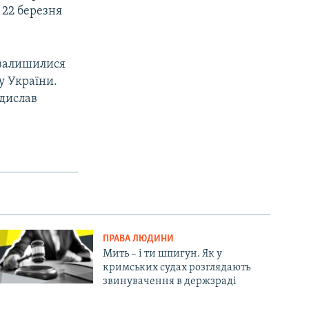
 22 березня
ч залишилися
у України.
адислав
ПРАВА ЛЮДИНИ
Мить – і ти шпигун. Як у
кримських судах розглядають
звинувачення в держзраді