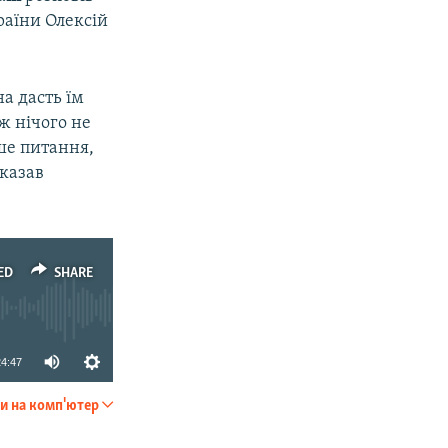
раїни Олексій
на дасть їм
 ж нічого не
нше питання,
сказав
ED
SHARE
24:47
и на комп'ютер
SHARE