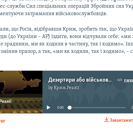
ес-служби Сил спеціальних операцій Збройних сил Ук
оментуючи затримання військовослужбовців.
али, що Росія, відібравши Крим, зробить так, що Украї
уди (до України –
КР
) їздити, вони відчували себе: «ми
е зрадники, ми як ходили в частину, так і ходимо». І
мінив прапор, а так, «ми як ходили, так і ходимо», – 
Дезертири або військовополонені?
EMB
by
Крим.Реалії
No media source currently available
0:00
Завантажит
yer
EMBED