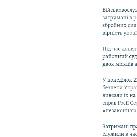
Військовослу
затримані в р
збройних сил 
вірність укра
Під час допит
районний суд
двох місяців 
У понеділок 2
безпеки Укра
вивезли їх на
справ Росії С
«незаконною 
Затримані пр
служили в час