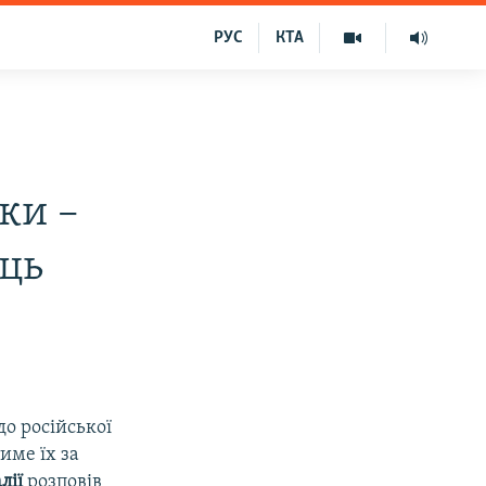
РУС
КТА
ки –
ць
до російської
име їх за
лії
розповів