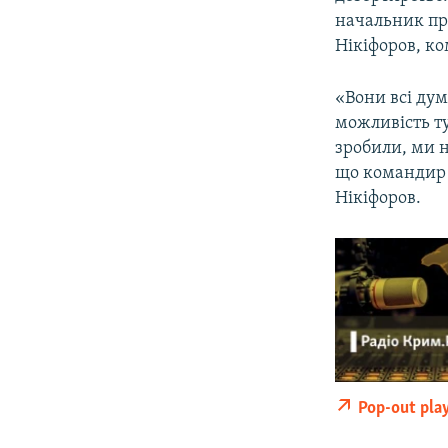
ВІДЕОУРОКИ «ELIFBE»
начальник пр
СВІДЧЕННЯ ОКУПАЦІЇ
Нікіфоров, к
УКРАЇНСЬКА ПРОБЛЕМА КРИМУ
«Вони всі дум
ІНФОГРАФІКА
можливість т
зробили, ми н
що командир з
Нікіфоров.
Pop-out pla