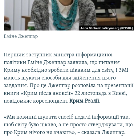
ВІДЕОУРОКИ «ELIFBE»
Русский
СВІДЧЕННЯ ОКУПАЦІЇ
Qırımtatar
УКРАЇНСЬКА ПРОБЛЕМА КРИМУ
Еміне Джеппар
ДОЛУЧАЙСЯ!
ІНФОГРАФІКА
Перший заступник міністра інформаційної
політики Еміне Джеппар заявила, що питання
Усі сайти RFE/RL
Криму необхідно зробити цікавим для світу, і ЗМІ
мають шукати способи для здійснення цього
завдання. Про це Джеппар розповіла на презентації
книги «Крим після анексії» 22 листопада в Києві,
повідомляє кореспондент
Крим.Реалії
.
«Ми повинні шукати спосіб подачі інформації так,
щоб світу було цікаво, а не просто стверджувати, що
про Крим нічого не знають», – сказала Джеппар.