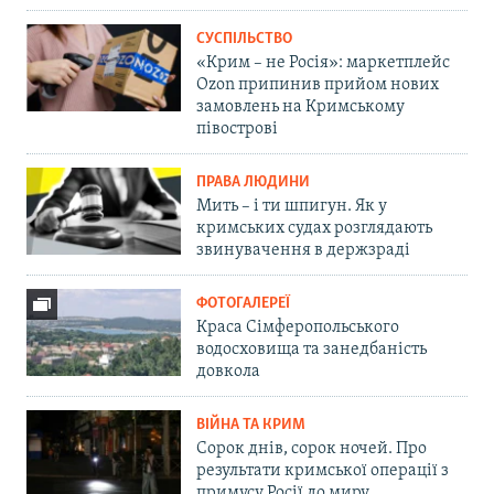
СУСПІЛЬСТВО
«Крим – не Росія»: маркетплейс
Ozon припинив прийом нових
замовлень на Кримському
півострові
ПРАВА ЛЮДИНИ
Мить – і ти шпигун. Як у
кримських судах розглядають
звинувачення в держзраді
ФОТОГАЛЕРЕЇ
Краса Сімферопольського
водосховища та занедбаність
довкола
ВІЙНА ТА КРИМ
Сорок днів, сорок ночей. Про
результати кримської операції з
примусу Росії до миру