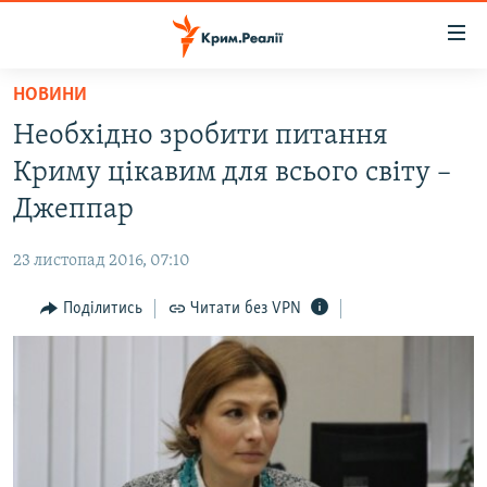
Доступність
посилання
Перейти
НОВИНИ
до
НОВИНИ
Необхідно зробити питання
основного
ВОДА.КРИМ
матеріалу
Криму цікавим для всього світу –
ВІДЕО ТА ФОТО
Перейти
Джеппар
до
ПОЛІТИКА
основної
23 листопад 2016, 07:10
БЛОГИ
навігації
Перейти
Поділитись
Читати без VPN
ПОГЛЯД
до
ІНТЕРВ'Ю
пошуку
ВСЕ ЗА ДЕНЬ
СПЕЦПРОЕКТИ
ЯК ОБІЙТИ БЛОКУВАННЯ
ДЕПОРТАЦІЯ