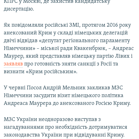
КПРС у Москві, де захистив кандидатську
дисертацію.
Як повідомляли російські ЗМІ, протягом 2016 року
анексований Крим у складі німецьких делегацій
двічі відвідав «депутат регіонального парламенту
Німеччини» – міської ради Квакенбрюк, – Андреас
Маурер, який представляв німецьку партію Лівих і
заявляв
про готовність зняти санкції з Росії та
визнати «Крим російським».
У червні Посол Андрій Мельник закликав МЗС
Німеччини засудити візит німецького політика
Андреаса Маурера до анексованого Росією Криму.
МЗС України неодноразово виступав з
нагадуваннями про необхідність дотримуватися
законодавства України при відвідуванні Криму.