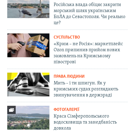
Російська влада обіцяє закрити
морський шлях українським
БпЛА до Севастополя. Чи реально
це?
СУСПІЛЬСТВО
«Крим – не Росія»: маркетплейс
Ozon припинив прийом нових
замовлень на Кримському
півострові
ПРАВА ЛЮДИНИ
Мить – і ти шпигун. Як у
кримських судах розглядають
звинувачення в держзраді
ФОТОГАЛЕРЕЇ
Краса Сімферопольського
водосховища та занедбаність
довкола