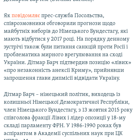
ВІДЕОУРОКИ «ELIFBE»
Русский
Як
повідомляє
прес-служба Посольства,
СВІДЧЕННЯ ОКУПАЦІЇ
Qırımtatar
співрозмовники обговорили прогнози щодо
УКРАЇНСЬКА ПРОБЛЕМА КРИМУ
майбутніх виборів до Німецького Бундестагу, які
мають відбутися у 2017 році. На порядку денному
ДОЛУЧАЙСЯ!
ІНФОГРАФІКА
зустрічі також були питання санкцій проти Росії і
проблематика мирного врегулювання на сході
України. Дітмар Барч підтвердив позицію «лівих»
Усі сайти RFE/RL
«про незаконність анексії Криму», прийнявши
запрошення глави дипмісії відвідати Україну.
Дітмар Барч – німецький політик, виходець із
колишньої Німецької Демократичної Республіки,
член Німецького Бундестагу, з 13 жовтня 2015 року
співголова фракції Лівих і лідер опозиції у 18-му
складі парламенту ФРН. У 1986-1990 роках був
аспірантом в Академії суспільних наук при ЦК