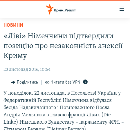
Доступність
посилання
Перейти
НОВИНИ
до
НОВИНИ
«Ліві» Німеччини підтвердили
основного
ВОДА.КРИМ
матеріалу
позицію про незаконність анексії
ВІДЕО ТА ФОТО
Перейти
Криму
до
ПОЛІТИКА
основної
23 листопад 2016, 10:54
БЛОГИ
навігації
Перейти
Поділитись
Читати без VPN
ПОГЛЯД
до
У понеділок, 22 листопада, в Посольстві України у
ІНТЕРВ'Ю
пошуку
Федеративній Республіці Німеччина відбулася
ВСЕ ЗА ДЕНЬ
бесіда Надзвичайного і Повноважного Посла
СПЕЦПРОЕКТИ
Андрія Мельника з главою фракції Лівих (Die
Linke) Німецького Бундестагу – парламенту ФРН, –
ЯК ОБІЙТИ БЛОКУВАННЯ
ДЕПОРТАЦІЯ
Дітмаром Барчем (Dietmar Bartsch).