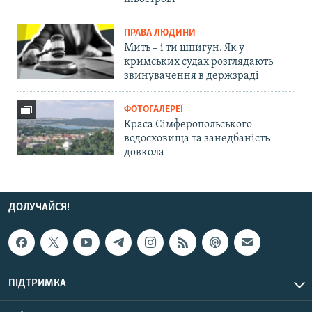
ПРАВА ЛЮДИНИ
Мить – і ти шпигун. Як у
кримських судах розглядають
звинувачення в держзраді
ФОТОГАЛЕРЕЇ
Краса Сімферопольського
водосховища та занедбаність
довкола
ДОЛУЧАЙСЯ!
ПІДТРИМКА