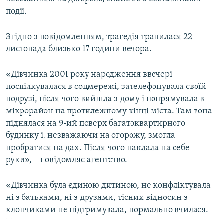
ВІДЕОУРОКИ «ELIFBE»
події.
Русский
СВІДЧЕННЯ ОКУПАЦІЇ
Qırımtatar
Згідно з повідомленням, трагедія трапилася 22
УКРАЇНСЬКА ПРОБЛЕМА КРИМУ
листопада близько 17 години вечора.
ДОЛУЧАЙСЯ!
ІНФОГРАФІКА
«Дівчинка 2001 року народження ввечері
поспілкувалася в соцмережі, зателефонувала своїй
подрузі, після чого вийшла з дому і попрямувала в
Усі сайти RFE/RL
мікрорайон на протилежному кінці міста. Там вона
піднялася на 9-ий поверх багатоквартирного
будинку і, незважаючи на огорожу, змогла
пробратися на дах. Після чого наклала на себе
руки», – повідомляє агентство.
«Дівчинка була єдиною дитиною, не конфліктувала
ні з батьками, ні з друзями, тісних відносин з
хлопчиками не підтримувала, нормально вчилася.