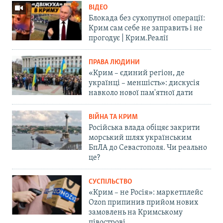
ВІДЕО
Блокада без сухопутної операції:
Крим сам себе не заправить і не
прогодує | Крим.Реалії
ПРАВА ЛЮДИНИ
«Крим – єдиний регіон, де
українці – меншість»: дискусія
навколо нової пам'ятної дати
ВІЙНА ТА КРИМ
Російська влада обіцяє закрити
морський шлях українським
БпЛА до Севастополя. Чи реально
це?
СУСПІЛЬСТВО
«Крим – не Росія»: маркетплейс
Ozon припинив прийом нових
замовлень на Кримському
півострові