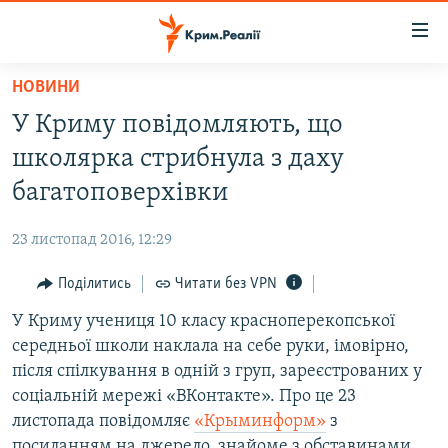
Доступність
посилання
Перейти
НОВИНИ
до
НОВИНИ
У Криму повідомляють, що
основного
ВОДА.КРИМ
матеріалу
школярка стрибнула з даху
ВІДЕО ТА ФОТО
Перейти
багатоповерхівки
до
ПОЛІТИКА
основної
23 листопад 2016, 12:29
БЛОГИ
навігації
Перейти
Поділитись
Читати без VPN
ПОГЛЯД
до
У Криму учениця 10 класу красноперекопської
ІНТЕРВ'Ю
пошуку
середньої школи наклала на себе руки, імовірно,
ВСЕ ЗА ДЕНЬ
після спілкування в одній з груп, зареєстрованих у
СПЕЦПРОЕКТИ
соціальній мережі «ВКонтакте». Про це 23
листопада повідомляє
«Крыминформ»
з
ЯК ОБІЙТИ БЛОКУВАННЯ
ДЕПОРТАЦІЯ
посиланням на джерело, знайоме з обставинами