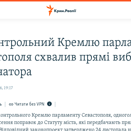
нтрольний Кремлю парл
тополя схвалив прямі ви
натора
, 19:17
ь
Читати без VPN
контрольного Кремлю парламенту Севастополя, одного
ення поправок до Статуту міста, які передбачають пр
 Відповідний законопроект затверджено 24 листопада 