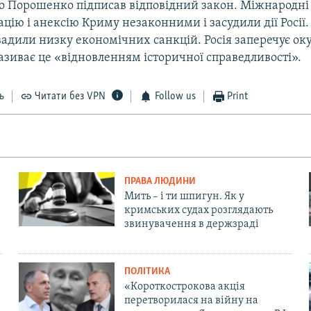
о Порошенко підписав відповідний закон. Міжнародні 
цію і анексію Криму незаконними і засудили дії Росії.
вадили низку економічних санкцій. Росія заперечує ок
називає це «відновленням історичної справедливості».
ь
Читати без VPN
Follow us
Print
ПРАВА ЛЮДИНИ
Мить – і ти шпигун. Як у
кримських судах розглядають
звинувачення в держзраді
ПОЛІТИКА
«Короткострокова акція
перетворилася на війну на