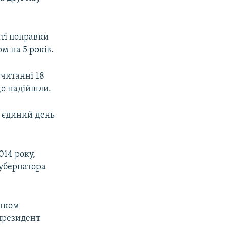
ті поправки
м на 5 років.
 читанні 18
що надійшли.
в єдиний день
014 року,
убернатора
атком
 президент