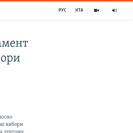
РУС
КТА
амент
бори
лосно
ямі вибори
на другому