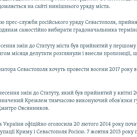
домляється на сайті нинішнього уряду міста.
єю прес-служби російського уряду Севастополя, прийня
родянам самостійно вибирати градоначальника терміно
сення змін до Статуту міста був прийнятий у першому
гом місяця депутати розглянули і внесли пропозиції, 
натора Севастополя хочуть провести восени 2017 року 
несення змін до Статуту, який був прийнятий у квітні 2
значений Кремлем тимчасово виконуючий обов'язки г
Дмитро Овсянников.
 України офіційно оголосила 20 лютого 2014 року поч
упації Криму і Севастополя Росією. 7 жовтня 2015 року