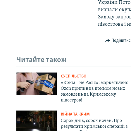
України Петр
визнали окупа
Заходу запро
півострова і 
Поділитис
Читайте також
СУСПІЛЬСТВО
«Крим – не Росія»: маркетплейс
Ozon припинив прийом нових
замовлень на Кримському
півострові
ВІЙНА ТА КРИМ
Сорок днів, сорок ночей. Про
результати кримської операції з