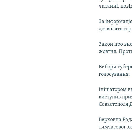
ВІДЕОУРОКИ «ELIFBE»
читанні, пові
СВІДЧЕННЯ ОКУПАЦІЇ
За інформаці
УКРАЇНСЬКА ПРОБЛЕМА КРИМУ
дозволять го
ІНФОГРАФІКА
Закон про вне
жовтня. Протя
Вибори губер
голосування.
Ініціатором в
виступив при
Севастополя 
Верховна Рада
тимчасової ок