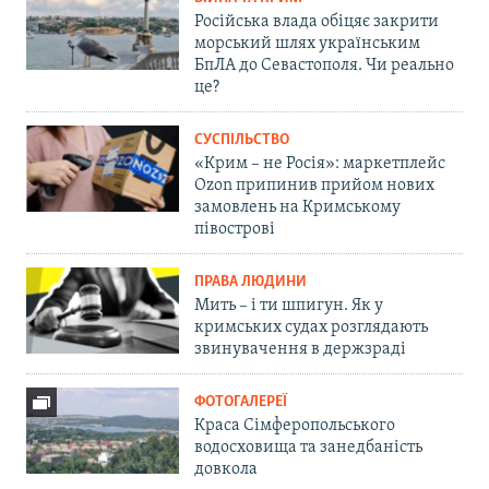
Російська влада обіцяє закрити
морський шлях українським
БпЛА до Севастополя. Чи реально
це?
СУСПІЛЬСТВО
«Крим – не Росія»: маркетплейс
Ozon припинив прийом нових
замовлень на Кримському
півострові
ПРАВА ЛЮДИНИ
Мить – і ти шпигун. Як у
кримських судах розглядають
звинувачення в держзраді
ФОТОГАЛЕРЕЇ
Краса Сімферопольського
водосховища та занедбаність
довкола