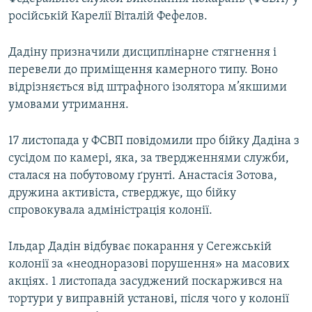
ВІДЕОУРОКИ «ELIFBE»
російській Карелії Віталій Фефелов.
Русский
СВІДЧЕННЯ ОКУПАЦІЇ
Qırımtatar
Дадіну призначили дисциплінарне стягнення і
УКРАЇНСЬКА ПРОБЛЕМА КРИМУ
перевели до приміщення камерного типу. Воно
відрізняється від штрафного ізолятора м’якшими
ДОЛУЧАЙСЯ!
ІНФОГРАФІКА
умовами утримання.
17 листопада у ФСВП повідомили про бійку Дадіна з
Усі сайти RFE/RL
сусідом по камері, яка, за твердженнями служби,
сталася на побутовому ґрунті. Анастасія Зотова,
дружина активіста, стверджує, що бійку
спровокувала адміністрація колонії.
Ільдар Дадін відбуває покарання у Сегежській
колонії за «неодноразові порушення» на масових
акціях. 1 листопада засуджений поскаржився на
тортури у виправній установі, після чого у колонії