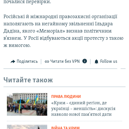
почалися перевірки.
Російські й міжнародні правозахисні організації
наполягають на негайному звільненні Ільдара
Дадіна, якого «Меморіал» визнав політичним
в’язнем. У Росії відбуваються акції протесту з такою
ж вимогою.
Поділитись
Читати без VPN
Follow us
Читайте також
ПРАВА ЛЮДИНИ
«Крим – єдиний регіон, де
українці – меншість»: дискусія
навколо нової пам'ятної дати
ВІЙНА ТА КРИМ