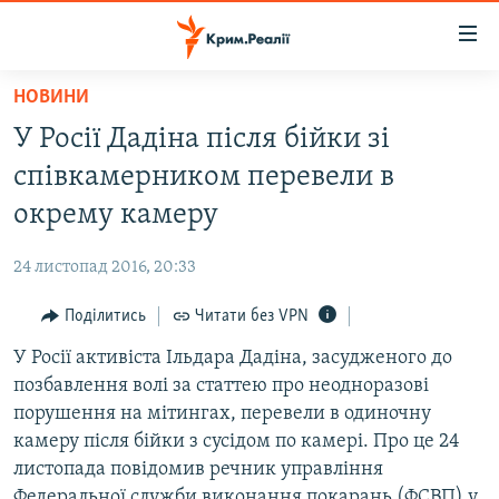
Доступність
посилання
Перейти
НОВИНИ
до
НОВИНИ
У Росії Дадіна після бійки зі
основного
ВОДА.КРИМ
матеріалу
співкамерником перевели в
ВІДЕО ТА ФОТО
Перейти
окрему камеру
до
ПОЛІТИКА
основної
24 листопад 2016, 20:33
БЛОГИ
навігації
Перейти
Поділитись
Читати без VPN
ПОГЛЯД
до
У Росії активіста Ільдара Дадіна, засудженого до
ІНТЕРВ'Ю
пошуку
позбавлення волі за статтею про неодноразові
ВСЕ ЗА ДЕНЬ
порушення на мітингах, перевели в одиночну
СПЕЦПРОЕКТИ
камеру після бійки з сусідом по камері. Про це 24
листопада повідомив речник управління
ЯК ОБІЙТИ БЛОКУВАННЯ
ДЕПОРТАЦІЯ
Федеральної служби виконання покарань (ФСВП) у