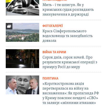
Мить – і ти шпигун. Як у
кримських судах розглядають
звинувачення в держзраді
ФОТОГАЛЕРЕЇ
Краса Сімферопольського
водосховища та занедбаність
довкола
ВІЙНА ТА КРИМ
Сорок днів, сорок ночей. Про
результати кримської операції з
примусу Росії до миру
ПОЛІТИКА
«Короткострокова акція
перетворилася на війну на
виснаження»: Як пропаганда РФ
у Криму пояснює невдачі «СВО»
та залякує «мінними атаками»