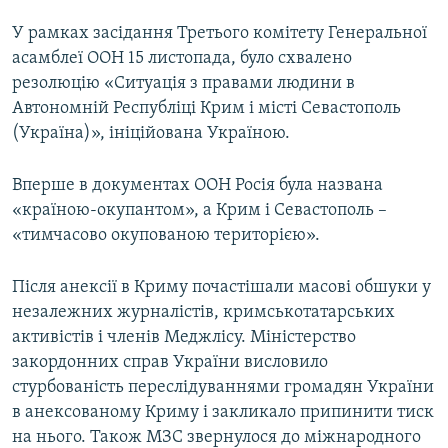
У рамках засідання Третього комітету Генеральної
асамблеї ООН 15 листопада, було схвалено
резолюцію «Ситуація з правами людини в
Автономній Республіці Крим і місті Севастополь
(Україна)», ініційована Україною.
Вперше в документах ООН Росія була названа
«країною-окупантом», а Крим і Севастополь –
«тимчасово окупованою територією».
Після анексії в Криму почастішали масові обшуки у
незалежних журналістів, кримськотатарських
активістів і членів Меджлісу. Міністерство
закордонних справ України висловило
стурбованість переслідуваннями громадян України
в анексованому Криму і закликало припинити тиск
на нього. Також МЗС звернулося до міжнародного