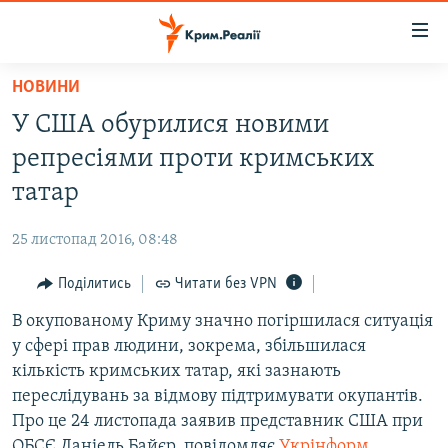
Доступність
посилання
Перейти
НОВИНИ
до
НОВИНИ
У США обурилися новими
основного
ВОДА.КРИМ
матеріалу
репресіями проти кримських
ВІДЕО ТА ФОТО
Перейти
татар
до
ПОЛІТИКА
основної
25 листопад 2016, 08:48
БЛОГИ
навігації
Перейти
Поділитись
Читати без VPN
ПОГЛЯД
до
В окупованому Криму значно погіршилася ситуація
ІНТЕРВ'Ю
пошуку
у сфері прав людини, зокрема, збільшилася
ВСЕ ЗА ДЕНЬ
кількість кримських татар, які зазнають
СПЕЦПРОЕКТИ
переслідувань за відмову підтримувати окупантів.
Про це 24 листопада заявив представник США при
ЯК ОБІЙТИ БЛОКУВАННЯ
ДЕПОРТАЦІЯ
ОБСЄ Даніель Байєр, повідомляє
Укрінформ
.