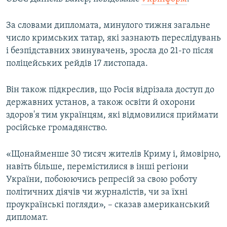
ВІДЕОУРОКИ «ELIFBE»
Русский
За словами дипломата, минулого тижня загальне
СВІДЧЕННЯ ОКУПАЦІЇ
Qırımtatar
число кримських татар, які зазнають переслідувань
УКРАЇНСЬКА ПРОБЛЕМА КРИМУ
і безпідставних звинувачень, зросла до 21-го після
поліцейських рейдів 17 листопада.
ДОЛУЧАЙСЯ!
ІНФОГРАФІКА
Він також підкреслив, що Росія відрізала доступ до
державних установ, а також освіти й охорони
Усі сайти RFE/RL
здоров'я тим українцям, які відмовилися приймати
російське громадянство.
«Щонайменше 30 тисяч жителів Криму і, ймовірно,
навіть більше, перемістилися в інші регіони
України, побоюючись репресій за свою роботу
політичних діячів чи журналістів, чи за їхні
проукраїнські погляди», – сказав американський
дипломат.