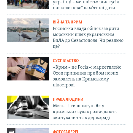
українці – меншість»: дискусія
навколо нової пам'ятної дати
ВІЙНА ТА КРИМ
Російська влада обіцяє закрити
морський шлях українським
БпЛА до Севастополя. Чи реально
це?
СУСПІЛЬСТВО
«Крим – не Росія»: маркетплейс
Ozon припинив прийом нових
замовлень на Кримському
півострові
ПРАВА ЛЮДИНИ
Мить – і ти шпигун. Як у
кримських судах розглядають
звинувачення в держзраді
ФОТОГАЛЕРЕЇ