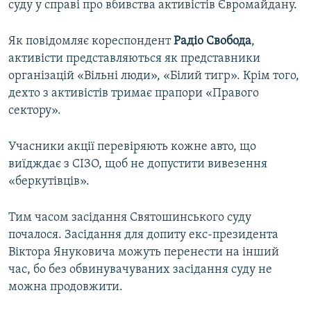
суду у справі про вбивства активістів Євромайдану.
ВІДЕОУРОКИ «ELIFBE»
Русский
СВІДЧЕННЯ ОКУПАЦІЇ
Як повідомляє кореспондент
Радіо Свобода
,
Qırımtatar
активісти представляються як представники
УКРАЇНСЬКА ПРОБЛЕМА КРИМУ
організацій «Вільні люди», «Білий тигр». Крім того,
ДОЛУЧАЙСЯ!
ІНФОГРАФІКА
дехто з активістів тримає прапори «Правого
сектору».
Учасники акції перевіряють кожне авто, що
Усі сайти RFE/RL
виїдждає з СІЗО, щоб не допустити вивезення
«беркутівців».
Тим часом засідання Святошинського суду
почалося. Засідання для допиту екс-президента
Віктора Януковича можуть перенести на інший
час, бо без обвинувачуваних засідання суду не
можна продовжити.