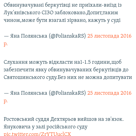
Обвинувачувані беркутівці не приїхали-виїзд із
Лук'янівського СІЗО заблоковано.Допит,таким
чином,може бути взагалі зірвано, кажуть у суді
— Яна Полянська (@PolianskaRS)
25 листопада 2016
р.
Слухання можуть відкласти на1-1.5 години,щоб
забезпечити явку обвинувачуваних беркутівців до
Святошинського суду.Без них не можна допитувати
— Яна Полянська (@PolianskaRS)
25 листопада 2016
р.
Ростовський суддя Дехтярьов вийшов на зв'язок.
Януковича у залі російського суду
pic.twitter.com/ZrYTUuclCX