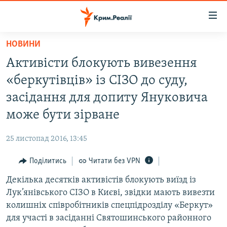
Доступність
посилання
Перейти
НОВИНИ
до
НОВИНИ
Активісти блокують вивезення
основного
ВОДА.КРИМ
матеріалу
«беркутівців» із СІЗО до суду,
ВІДЕО ТА ФОТО
Перейти
засідання для допиту Януковича
до
ПОЛІТИКА
може бути зірване
основної
БЛОГИ
навігації
25 листопад 2016, 13:45
Перейти
ПОГЛЯД
до
Поділитись
Читати без VPN
ІНТЕРВ'Ю
пошуку
Декілька десятків активістів блокують виїзд із
ВСЕ ЗА ДЕНЬ
Лук’янівського СІЗО в Києві, звідки мають вивезти
СПЕЦПРОЕКТИ
колишніх співробітників спецпідрозділу «Беркут»
для участі в засіданні Святошинського районного
ЯК ОБІЙТИ БЛОКУВАННЯ
ДЕПОРТАЦІЯ