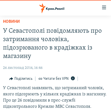
Доступність
посилання
Перейти
НОВИНИ
до
НОВИНИ
У Севастополі повідомляють про
основного
ВОДА.КРИМ
матеріалу
затримання чоловіка,
ВІДЕО ТА ФОТО
Перейти
підозрюваного в крадіжках із
до
ПОЛІТИКА
магазину
основної
БЛОГИ
навігації
26 листопад 2016, 16:46
Перейти
ПОГЛЯД
до
Поділитись
Читати без VPN
ІНТЕРВ'Ю
пошуку
У Севастополі заявляють, що затриманий чоловік,
ВСЕ ЗА ДЕНЬ
якого підозрюють у кількох крадіжках із магазину.
СПЕЦПРОЕКТИ
Про це 26 повідомили в прес-службі
підконтрольного Кремлю МВС Севастополя.
ЯК ОБІЙТИ БЛОКУВАННЯ
ДЕПОРТАЦІЯ