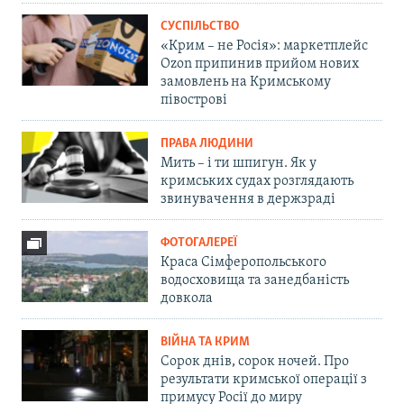
СУСПІЛЬСТВО
«Крим – не Росія»: маркетплейс
Ozon припинив прийом нових
замовлень на Кримському
півострові
ПРАВА ЛЮДИНИ
Мить – і ти шпигун. Як у
кримських судах розглядають
звинувачення в держзраді
ФОТОГАЛЕРЕЇ
Краса Сімферопольського
водосховища та занедбаність
довкола
ВІЙНА ТА КРИМ
Сорок днів, сорок ночей. Про
результати кримської операції з
примусу Росії до миру