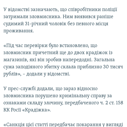
ВІДЕОУРОКИ «ELIFBE»
У відомстві зазначають, що співробітники поліції
Русский
СВІДЧЕННЯ ОКУПАЦІЇ
затримали зловмисника. Ним виявився раніше
Qırımtatar
судимий 31-річний чоловік без певного місця
УКРАЇНСЬКА ПРОБЛЕМА КРИМУ
проживання.
ДОЛУЧАЙСЯ!
ІНФОГРАФІКА
«Під час перевірки було встановлено, що
зловмисник причетний ще до двох крадіжок із
магазинів, які він зробив напередодні. Загальна
Усі сайти RFE/RL
сума заподіяного збитку склала приблизно 30 тисяч
рублів», – додали у відомстві.
У прес-службі додали, що зараз відносно
зловмисника порушено кримінальну справу за
ознаками складу злочину, передбаченого ч. 2 ст. 158
КК Росії «Крадіжка».
«Санкція цієї статті передбачає покарання у вигляді