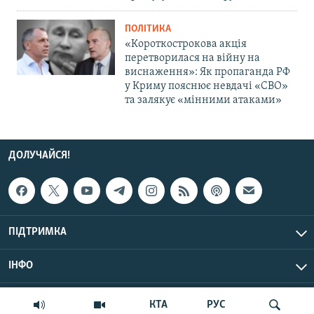
ПОЛІТИКА
«Короткострокова акція
перетворилася на війну на
виснаження»: Як пропаганда РФ
у Криму пояснює невдачі «СВО»
та залякує «мінними атаками»
ДОЛУЧАЙСЯ!
ПІДТРИМКА
ІНФО
© Крим.Реалії, 2026 | Усі права застережено.
КТА
РУС