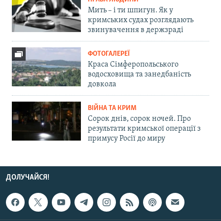
Мить – і ти шпигун. Як у
кримських судах розглядають
звинувачення в держзраді
ФОТОГАЛЕРЕЇ
Краса Сімферопольського
водосховища та занедбаність
довкола
ВІЙНА ТА КРИМ
Сорок днів, сорок ночей. Про
результати кримської операції з
примусу Росії до миру
ДОЛУЧАЙСЯ!