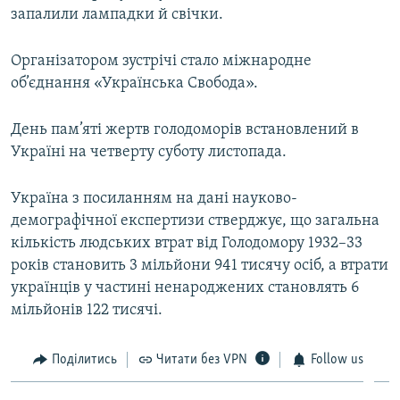
запалили лампадки й свічки.
ВІДЕОУРОКИ «ELIFBE»
Русский
СВІДЧЕННЯ ОКУПАЦІЇ
Організатором зустрічі стало міжнародне
Qırımtatar
УКРАЇНСЬКА ПРОБЛЕМА КРИМУ
об’єднання «Українська Свобода».
ДОЛУЧАЙСЯ!
ІНФОГРАФІКА
День пам’яті жертв голодоморів встановлений в
Україні на четверту суботу листопада.
Усі сайти RFE/RL
Україна з посиланням на дані науково-
демографічної експертизи стверджує, що загальна
кількість людських втрат від Голодомору 1932–33
років становить 3 мільйони 941 тисячу осіб, а втрати
українців у частині ненароджених становлять 6
мільйонів 122 тисячі.
Поділитись
Читати без VPN
Follow us