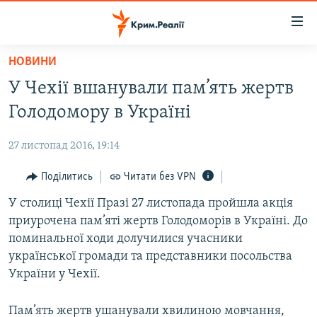
Доступність
посилання
Перейти
НОВИНИ
до
НОВИНИ
У Чехії вшанували пам’ять жертв
основного
ВОДА.КРИМ
матеріалу
Голодомору в Україні
ВІДЕО ТА ФОТО
Перейти
до
27 листопад 2016, 19:14
ПОЛІТИКА
основної
БЛОГИ
Поділитись
Читати без VPN
навігації
Перейти
ПОГЛЯД
У столиці Чехії Празі 27 листопада пройшла акція
до
приурочена пам’яті жертв Голодоморів в Україні. До
ІНТЕРВ'Ю
пошуку
поминальної ходи долучилися учасники
ВСЕ ЗА ДЕНЬ
української громади та представники посольства
України у Чехії.
СПЕЦПРОЕКТИ
ЯК ОБІЙТИ БЛОКУВАННЯ
ДЕПОРТАЦІЯ
Пам’ять жертв ушанували хвилиною мовчання,