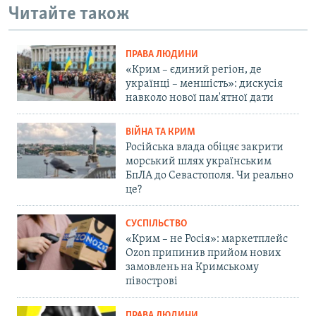
Читайте також
ПРАВА ЛЮДИНИ
«Крим – єдиний регіон, де
українці – меншість»: дискусія
навколо нової пам'ятної дати
ВІЙНА ТА КРИМ
Російська влада обіцяє закрити
морський шлях українським
БпЛА до Севастополя. Чи реально
це?
СУСПІЛЬСТВО
«Крим – не Росія»: маркетплейс
Ozon припинив прийом нових
замовлень на Кримському
півострові
ПРАВА ЛЮДИНИ