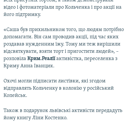
всіх присутніх тортом, а також демонстрували
ВІДЕОУРОКИ «ELIFBE»
відео і фотоматеріали про Кольченка і про акції на
Русский
його підтримку.
СВІДЧЕННЯ ОКУПАЦІЇ
Qırımtatar
УКРАЇНСЬКА ПРОБЛЕМА КРИМУ
«Саша був прихильником того, що людям потрібно
ДОЛУЧАЙСЯ!
допомагати. Він сам проводив акції, під час яких
ІНФОГРАФІКА
роздавав нужденним їжу. Тому ми теж вирішили
відсвяткувати, взяти торт і пригостити людей», –
розповіла
Крим.Реалії
активістка, переселенка з
Усі сайти RFE/RL
Криму Анна Іванцик.
Охочі могли підписати листівки, які згодом
відправлять Кольченку в колонію у російський
Копейськ.
Також в подарунок львівські активісти передадуть
йому книгу Ліни Костенко.