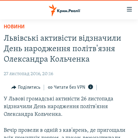
Доступність
посилання
Перейти
НОВИНИ
до
НОВИНИ
Львівські активісти відзначили
основного
ВОДА.КРИМ
матеріалу
День народження політв'язня
ВІДЕО ТА ФОТО
Перейти
Олександра Кольченка
до
ПОЛІТИКА
основної
27 листопад 2016, 20:16
БЛОГИ
навігації
Перейти
Поділитись
Читати без VPN
ПОГЛЯД
до
У Львові громадські активісти 26 листопада
ІНТЕРВ'Ю
пошуку
відзначили День народження політв'язня
ВСЕ ЗА ДЕНЬ
Олександра Кольченка.
СПЕЦПРОЕКТИ
Вечір провели в одній з кав'ярень, де пригощали
ЯК ОБІЙТИ БЛОКУВАННЯ
ДЕПОРТАЦІЯ