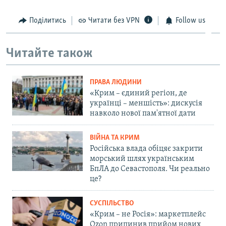
Поділитись
Читати без VPN
Follow us
Читайте також
ПРАВА ЛЮДИНИ
«Крим – єдиний регіон, де
українці – меншість»: дискусія
навколо нової пам'ятної дати
ВІЙНА ТА КРИМ
Російська влада обіцяє закрити
морський шлях українським
БпЛА до Севастополя. Чи реально
це?
СУСПІЛЬСТВО
«Крим – не Росія»: маркетплейс
Ozon припинив прийом нових