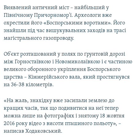
ВІДЕОУРОКИ «ELIFBE»
Виявлений античний міст – найбільший у
Русский
Північному Причорномор'ї. Археологи вже
СВІДЧЕННЯ ОКУПАЦІЇ
Qırımtatar
охрестили його «Боспорськими воротами». Його
УКРАЇНСЬКА ПРОБЛЕМА КРИМУ
знайшли під час вишукувальних заходів на трасі
магістрального газопроводу.
ДОЛУЧАЙСЯ!
ІНФОГРАФІКА
Об'єкт розташований у полях по ґрунтовій дорозі
між Горностаївкою і Новомиколаївкою і є частиною
Усі сайти RFE/RL
великого оборонного укріплення Боспорського
царства – Кіммерійського вала, який простягнувся
на 36-38 кілометрів.
«На жаль, знахідку вже засипали землею до
кращих часів, так що подивитися на неї тепер
можна лише на фотографіях і знятому 18 жовтня
2016 року відео з висоти пташиного польоту», –
написав Ходаковський.