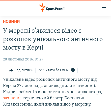
Доступність
посилання
Перейти
НОВИНИ
до
НОВИНИ
У мережі з'явилося відео з
основного
ВОДА.КРИМ
матеріалу
розкопок унікального античного
ВІДЕО ТА ФОТО
Перейти
мосту в Керчі
до
ПОЛІТИКА
основної
28 листопад 2016, 10:29
БЛОГИ
навігації
Перейти
Поділитись
Читати без VPN
ПОГЛЯД
до
Унікальне відео розкопок античного мосту під
ІНТЕРВ'Ю
пошуку
Керчю 27 листопада оприлюднили в інтернеті.
ВСЕ ЗА ДЕНЬ
Кадри зроблені з використанням квадрокоптера,
СПЕЦПРОЕКТИ
зазначив
керченський блогер Костянтин
Ходаковський, який виклав відео у мережу.
ЯК ОБІЙТИ БЛОКУВАННЯ
ДЕПОРТАЦІЯ